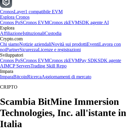
Cronos
Layer1 compatibile EVM
Esplora Cronos
Cronos PoS
Cronos EVM
Cronos zkEVM
SDK agente AI
Esplora
Affiliazione
Istituzionali
Custodia
Crypto.com
Chi siamo
Notizie aziendali
Novità sui prodotti
Eventi
Lavora con
noi
Partner
Sicurezza
Licenze e registrazioni
Sviluppatori
Cronos PoS
Cronos EVM
Cronos zkEVM
Pay SDK
SDK agente
AI
MCP Servers
Trading Skill Repo
Impara
Impara
Bitcoin
Ricerca
Aggiornamenti di mercato
CRIPTO
Scambia BitMine Immersion
Technologies, Inc. all'istante in
Italia