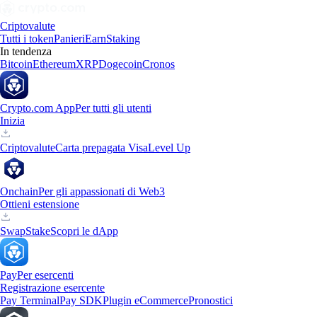
Criptovalute
Tutti i token
Panieri
Earn
Staking
In tendenza
Bitcoin
Ethereum
XRP
Dogecoin
Cronos
Crypto.com App
Per tutti gli utenti
Inizia
Criptovalute
Carta prepagata Visa
Level Up
Onchain
Per gli appassionati di Web3
Ottieni estensione
Swap
Stake
Scopri le dApp
Pay
Per esercenti
Registrazione esercente
Pay Terminal
Pay SDK
Plugin eCommerce
Pronostici