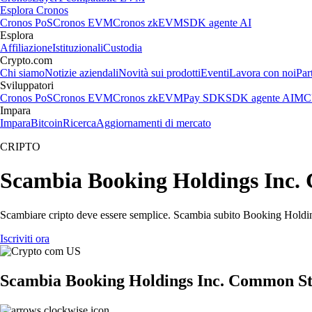
Esplora Cronos
Cronos PoS
Cronos EVM
Cronos zkEVM
SDK agente AI
Esplora
Affiliazione
Istituzionali
Custodia
Crypto.com
Chi siamo
Notizie aziendali
Novità sui prodotti
Eventi
Lavora con noi
Par
Sviluppatori
Cronos PoS
Cronos EVM
Cronos zkEVM
Pay SDK
SDK agente AI
MCP
Impara
Impara
Bitcoin
Ricerca
Aggiornamenti di mercato
CRIPTO
Scambia Booking Holdings Inc. C
Scambiare cripto deve essere semplice. Scambia subito Booking Holding
Iscriviti ora
Scambia Booking Holdings Inc. Common St