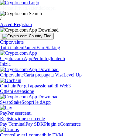
Mercati
Privati
Aziende
Scopri
/
Accedi
Registrati
Criptovalute
Tutti i token
Panieri
Earn
Staking
Crypto.com App
Per tutti gli utenti
Inizia
Criptovalute
Carta prepagata Visa
Level Up
Onchain
Per gli appassionati di Web3
Ottieni estensione
Swap
Stake
Scopri le dApp
Pay
Per esercenti
Registrazione esercente
Pay Terminal
Pay SDK
Plugin eCommerce
Cronos
Layer1 compatibile EVM