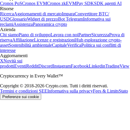
Cronos PoS
Cronos EVM
Cronos zkEVM
Pay SDK
SDK agenti AI
Risorse
Ricerca
Aggiornamenti di mercato
Impara
Convertitore BTC/
USD
Glossario
Widget di prezzo
Bot Telegram
Informativa sui
reclami
Assistenza
Panoramica crypto
Azienda
Chi siamo
Piano di sviluppo
Lavora con noi
Partner
Sicurezza
Prova di
riserva
Affiliazione
Licenze e registrazioni
Hub esplorazione crypto-
asset
Sostenibilità ambientale
Capitale
Verifica
Politica sui conflitti di
interesse
Aggiornamenti
X
Novità sui
prodotti
Eventi
Reddit
Discord
Instagram
Facebook
Linkedin
TradingView
Cryptocurrency in Every Wallet™
Copyright © 2018-2026 Crypto.com. Tutti i diritti riservati.
Termini e condizioni SEE
Informativa sulla privacy
Fees & Limits
Stato
Preferenze sui cookie