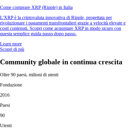
Come comprare XRP (Ripple) in Italia
L'XRP è la criptovaluta innovativa di Ripple, progettata per
rivoluzionare i pagamenti transfrontalieri grazie a velocità elevate e
costi contenuti. Scopri come acquistare XRP in modo sicuro con
questa semplice guida passo dopo passo.
Learn more
Scopri di più
Community globale in continua crescita
Oltre 90 paesi, milioni di utenti
Fondazione
2016
Paesi
90
Utenti