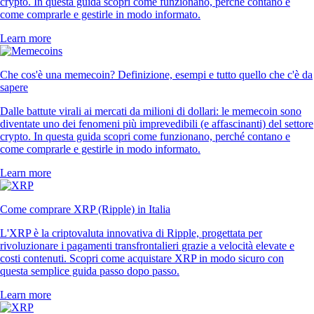
crypto. In questa guida scopri come funzionano, perché contano e
come comprarle e gestirle in modo informato.
Learn more
Che cos'è una memecoin? Definizione, esempi e tutto quello che c'è da
sapere
Dalle battute virali ai mercati da milioni di dollari: le memecoin sono
diventate uno dei fenomeni più imprevedibili (e affascinanti) del settore
crypto. In questa guida scopri come funzionano, perché contano e
come comprarle e gestirle in modo informato.
Learn more
Come comprare XRP (Ripple) in Italia
L'XRP è la criptovaluta innovativa di Ripple, progettata per
rivoluzionare i pagamenti transfrontalieri grazie a velocità elevate e
costi contenuti. Scopri come acquistare XRP in modo sicuro con
questa semplice guida passo dopo passo.
Learn more