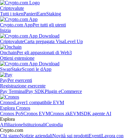
Criptovalute
Tutti i token
Panieri
Earn
Staking
Crypto.com App
Per tutti gli utenti
Inizia
Criptovalute
Carta prepagata Visa
Level Up
Onchain
Per gli appassionati di Web3
Ottieni estensione
Swap
Stake
Scopri le dApp
Pay
Per esercenti
Registrazione esercente
Pay Terminal
Pay SDK
Plugin eCommerce
Cronos
Layer1 compatibile EVM
Esplora Cronos
Cronos PoS
Cronos EVM
Cronos zkEVM
SDK agente AI
Esplora
Affiliazione
Istituzionali
Custodia
Crypto.com
Chi siamo
Notizie aziendali
Novità sui prodotti
Eventi
Lavora con