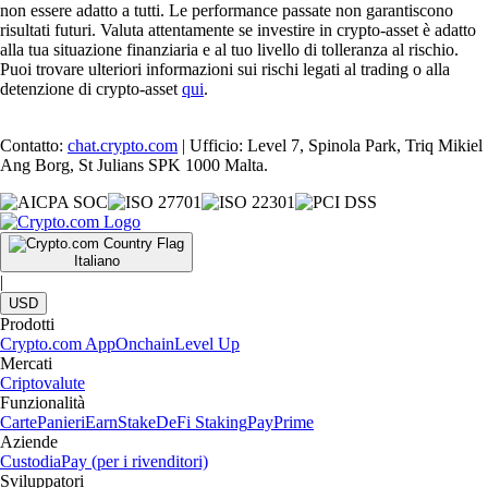
non essere adatto a tutti. Le performance passate non garantiscono
risultati futuri. Valuta attentamente se investire in crypto-asset è adatto
alla tua situazione finanziaria e al tuo livello di tolleranza al rischio.
Puoi trovare ulteriori informazioni sui rischi legati al trading o alla
detenzione di crypto-asset
qui
.
Contatto:
chat.crypto.com
| Ufficio: Level 7, Spinola Park, Triq Mikiel
Ang Borg, St Julians SPK 1000 Malta.
Italiano
|
USD
Prodotti
Crypto.com App
Onchain
Level Up
Mercati
Criptovalute
Funzionalità
Carte
Panieri
Earn
Stake
DeFi Staking
Pay
Prime
Aziende
Custodia
Pay (per i rivenditori)
Sviluppatori