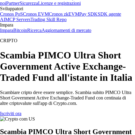
noi
Partner
Sicurezza
Licenze e registrazioni
Sviluppatori
Cronos PoS
Cronos EVM
Cronos zkEVM
Pay SDK
SDK agente
AI
MCP Servers
Trading Skill Repo
Impara
Impara
Bitcoin
Ricerca
Aggiornamenti di mercato
CRIPTO
Scambia PIMCO Ultra Short
Government Active Exchange-
Traded Fund all'istante in Italia
Scambiare cripto deve essere semplice. Scambia subito PIMCO Ultra
Short Government Active Exchange-Traded Fund con centinaia di
altre criptovalute sull'app di Crypto.com.
Iscriviti ora
Scambia PIMCO Ultra Short Government