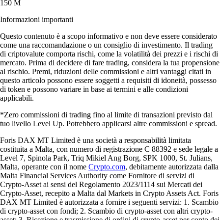
150 M
Informazioni importanti
Questo contenuto è a scopo informativo e non deve essere considerato
come una raccomandazione o un consiglio di investimento. Il trading
di criptovalute comporta rischi, come la volatilità dei prezzi e i rischi di
mercato. Prima di decidere di fare trading, considera la tua propensione
al rischio. Premi, riduzioni delle commissioni e altri vantaggi citati in
questo articolo possono essere soggetti a requisiti di idoneità, possesso
di token e possono variare in base ai termini e alle condizioni
applicabili.
*Zero commissioni di trading fino al limite di transazioni previsto dal
tuo livello Level Up. Potrebbero applicarsi altre commissioni e spread.
Foris DAX MT Limited è una società a responsabilità limitata
costituita a Malta, con numero di registrazione C 88392 e sede legale a
Level 7, Spinola Park, Triq Mikiel Ang Borg, SPK 1000, St. Julians,
Malta, operante con il nome
Crypto.com
, debitamente autorizzata dalla
Malta Financial Services Authority come Fornitore di servizi di
Crypto-Asset ai sensi del Regolamento 2023/1114 sui Mercati dei
Crypto-Asset, recepito a Malta dal Markets in Crypto Assets Act. Foris
DAX MT Limited è autorizzata a fornire i seguenti servizi: 1. Scambio
di crypto-asset con fondi; 2. Scambio di crypto-asset con altri crypto-
asset; 3. Ricezione e trasmissione di ordini di crypto-asset per conto dei