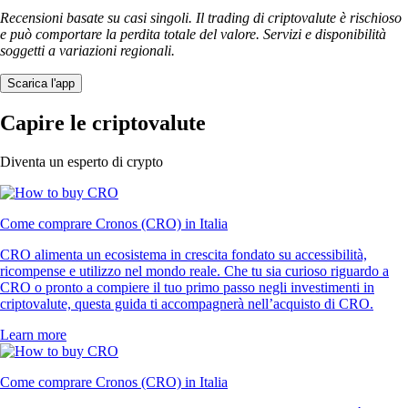
Recensioni basate su casi singoli. Il trading di criptovalute è rischioso
e può comportare la perdita totale del valore. Servizi e disponibilità
soggetti a variazioni regionali.
Scarica l'app
Capire le criptovalute
Diventa un esperto di crypto
Come comprare Cronos (CRO) in Italia
CRO alimenta un ecosistema in crescita fondato su accessibilità,
ricompense e utilizzo nel mondo reale. Che tu sia curioso riguardo a
CRO o pronto a compiere il tuo primo passo negli investimenti in
criptovalute, questa guida ti accompagnerà nell’acquisto di CRO.
Learn more
Come comprare Cronos (CRO) in Italia