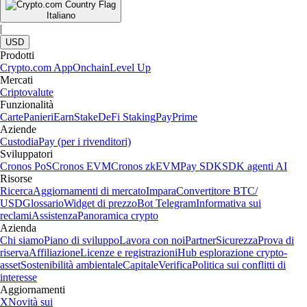
Italiano
|
USD
Prodotti
Crypto.com App
Onchain
Level Up
Mercati
Criptovalute
Funzionalità
Carte
Panieri
Earn
Stake
DeFi Staking
Pay
Prime
Aziende
Custodia
Pay (per i rivenditori)
Sviluppatori
Cronos PoS
Cronos EVM
Cronos zkEVM
Pay SDK
SDK agenti AI
Risorse
Ricerca
Aggiornamenti di mercato
Impara
Convertitore BTC/
USD
Glossario
Widget di prezzo
Bot Telegram
Informativa sui
reclami
Assistenza
Panoramica crypto
Azienda
Chi siamo
Piano di sviluppo
Lavora con noi
Partner
Sicurezza
Prova di
riserva
Affiliazione
Licenze e registrazioni
Hub esplorazione crypto-
asset
Sostenibilità ambientale
Capitale
Verifica
Politica sui conflitti di
interesse
Aggiornamenti
X
Novità sui