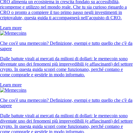
CRO alimenta un ecosistema in crescita fondato su accessibilità,
ricompense e utilizzo nel mondo reale. Che tu sia curioso riguardo a
CRO o pronto a compiere il tuo primo passo negli investimenti in
criptovalute, questa guida ti accompagnerà nell’acquisto di CRO.
Learn more
Che cos'è una memecoin? Definizione, esempi e tutto quello che c'è da
sapere
Dalle battute virali ai mercati da milioni di dollari: le memecoin sono
diventate uno dei fenomeni più imprevedibili (e affascinanti) del settore
crypto. In questa guida scopri come funzionano, perché contano e
come comprarle e gestirle in modo informato.
Learn more
Che cos'è una memecoin? Definizione, esempi e tutto quello che c'è da
sapere
Dalle battute virali ai mercati da milioni di dollari: le memecoin sono
diventate uno dei fenomeni più imprevedibili (e affascinanti) del settore
crypto. In questa guida scopri come funzionano, perché contano e
come comprarle e gestirle in modo informato.