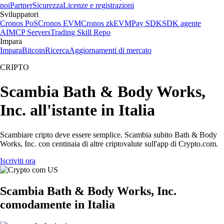
noi
Partner
Sicurezza
Licenze e registrazioni
Sviluppatori
Cronos PoS
Cronos EVM
Cronos zkEVM
Pay SDK
SDK agente
AI
MCP Servers
Trading Skill Repo
Impara
Impara
Bitcoin
Ricerca
Aggiornamenti di mercato
CRIPTO
Scambia Bath & Body Works,
Inc. all'istante in Italia
Scambiare cripto deve essere semplice. Scambia subito Bath & Body
Works, Inc. con centinaia di altre criptovalute sull'app di Crypto.com.
Iscriviti ora
Scambia Bath & Body Works, Inc.
comodamente in Italia