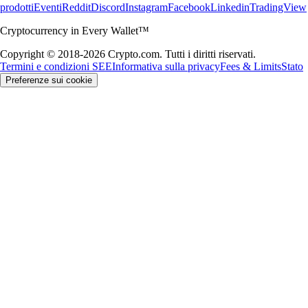
prodotti
Eventi
Reddit
Discord
Instagram
Facebook
Linkedin
TradingView
Cryptocurrency in Every Wallet™
Copyright © 2018-2026 Crypto.com. Tutti i diritti riservati.
Termini e condizioni SEE
Informativa sulla privacy
Fees & Limits
Stato
Preferenze sui cookie