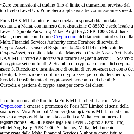
*Zero commissioni di trading fino al limite di transazioni previsto dal
tuo livello Level Up. Potrebbero applicarsi altre commissioni e spread.
Foris DAX MT Limited è una società a responsabilità limitata
costituita a Malta, con numero di registrazione C 88392 e sede legale a
Level 7, Spinola Park, Triq Mikiel Ang Borg, SPK 1000, St. Julians,
Malta, operante con il nome
Crypto.com
, debitamente autorizzata dalla
Malta Financial Services Authority come Fornitore di servizi di
Crypto-Asset ai sensi del Regolamento 2023/1114 sui Mercati dei
Crypto-Asset, recepito a Malta dal Markets in Crypto Assets Act. Foris
DAX MT Limited è autorizzata a fornire i seguenti servizi: 1. Scambio
di crypto-asset con fondi; 2. Scambio di crypto-asset con altri crypto-
asset; 3. Ricezione e trasmissione di ordini di crypto-asset per conto dei
clienti; 4. Esecuzione di ordini di crypto-asset per conto dei clienti; 5.
Servizi di trasferimento di crypto-asset per conto dei clienti; 6.
Custodia e gestione di crypto-asset per conto dei clienti.
Il conto in contanti è fornito da Foris MT Limited. La carta Visa
Crypto.com
è emessa e promossa da Foris MT Limited ai sensi della
sua licenza Visa Principal Member (Issuing). Foris MT Limited è una
società a responsabilità limitata costituita a Malta, con numero di
registrazione C 90348 e sede legale al Level 7, Spinola Park, Triq
Mikiel Ang Borg, SPK 1000, St. Julians, Malta, debitamente
autorizzata dalla Malta Financial Services Authority come istituto