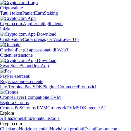
Criptovalute
Tutti i token
Panieri
Earn
Staking
Crypto.com App
Per tutti gli utenti
Inizia
Criptovalute
Carta prepagata Visa
Level Up
Onchain
Per gli appassionati di Web3
Ottieni estensione
Swap
Stake
Scopri le dApp
Pay
Per esercenti
Registrazione esercente
Pay Terminal
Pay SDK
Plugin eCommerce
Pronostici
Cronos
Layer1 compatibile EVM
Esplora Cronos
Cronos PoS
Cronos EVM
Cronos zkEVM
SDK agente AI
Esplora
Affiliazione
Istituzionali
Custodia
Crypto.com
Chi siamo
Notizie aziendali
Novità sui prodotti
Eventi
Lavora con