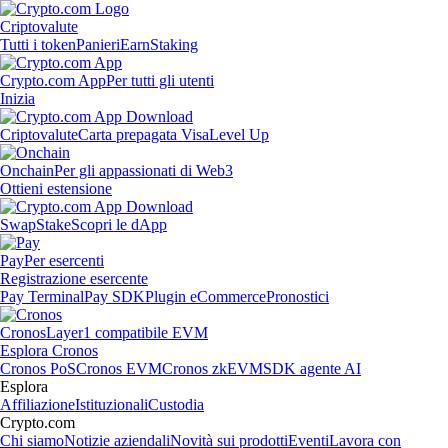
Criptovalute
Tutti i token
Panieri
Earn
Staking
Crypto.com App
Per tutti gli utenti
Inizia
Criptovalute
Carta prepagata Visa
Level Up
Onchain
Per gli appassionati di Web3
Ottieni estensione
Swap
Stake
Scopri le dApp
Pay
Per esercenti
Registrazione esercente
Pay Terminal
Pay SDK
Plugin eCommerce
Pronostici
Cronos
Layer1 compatibile EVM
Esplora Cronos
Cronos PoS
Cronos EVM
Cronos zkEVM
SDK agente AI
Esplora
Affiliazione
Istituzionali
Custodia
Crypto.com
Chi siamo
Notizie aziendali
Novità sui prodotti
Eventi
Lavora con