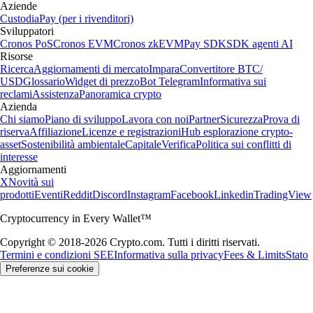
Aziende
Custodia
Pay (per i rivenditori)
Sviluppatori
Cronos PoS
Cronos EVM
Cronos zkEVM
Pay SDK
SDK agenti AI
Risorse
Ricerca
Aggiornamenti di mercato
Impara
Convertitore BTC/
USD
Glossario
Widget di prezzo
Bot Telegram
Informativa sui
reclami
Assistenza
Panoramica crypto
Azienda
Chi siamo
Piano di sviluppo
Lavora con noi
Partner
Sicurezza
Prova di
riserva
Affiliazione
Licenze e registrazioni
Hub esplorazione crypto-
asset
Sostenibilità ambientale
Capitale
Verifica
Politica sui conflitti di
interesse
Aggiornamenti
X
Novità sui
prodotti
Eventi
Reddit
Discord
Instagram
Facebook
Linkedin
TradingView
Cryptocurrency in Every Wallet™
Copyright © 2018-2026 Crypto.com. Tutti i diritti riservati.
Termini e condizioni SEE
Informativa sulla privacy
Fees & Limits
Stato
Preferenze sui cookie