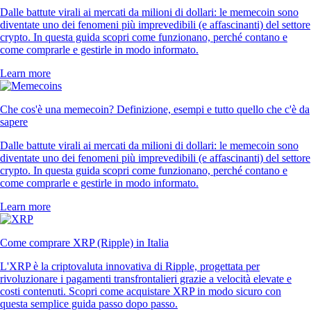
Dalle battute virali ai mercati da milioni di dollari: le memecoin sono
diventate uno dei fenomeni più imprevedibili (e affascinanti) del settore
crypto. In questa guida scopri come funzionano, perché contano e
come comprarle e gestirle in modo informato.
Learn more
Che cos'è una memecoin? Definizione, esempi e tutto quello che c'è da
sapere
Dalle battute virali ai mercati da milioni di dollari: le memecoin sono
diventate uno dei fenomeni più imprevedibili (e affascinanti) del settore
crypto. In questa guida scopri come funzionano, perché contano e
come comprarle e gestirle in modo informato.
Learn more
Come comprare XRP (Ripple) in Italia
L'XRP è la criptovaluta innovativa di Ripple, progettata per
rivoluzionare i pagamenti transfrontalieri grazie a velocità elevate e
costi contenuti. Scopri come acquistare XRP in modo sicuro con
questa semplice guida passo dopo passo.