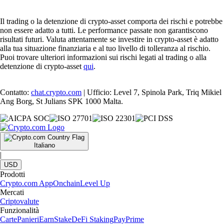
Il trading o la detenzione di crypto-asset comporta dei rischi e potrebbe
non essere adatto a tutti. Le performance passate non garantiscono
risultati futuri. Valuta attentamente se investire in crypto-asset è adatto
alla tua situazione finanziaria e al tuo livello di tolleranza al rischio.
Puoi trovare ulteriori informazioni sui rischi legati al trading o alla
detenzione di crypto-asset
qui
.
Contatto:
chat.crypto.com
| Ufficio: Level 7, Spinola Park, Triq Mikiel
Ang Borg, St Julians SPK 1000 Malta.
Italiano
|
USD
Prodotti
Crypto.com App
Onchain
Level Up
Mercati
Criptovalute
Funzionalità
Carte
Panieri
Earn
Stake
DeFi Staking
Pay
Prime