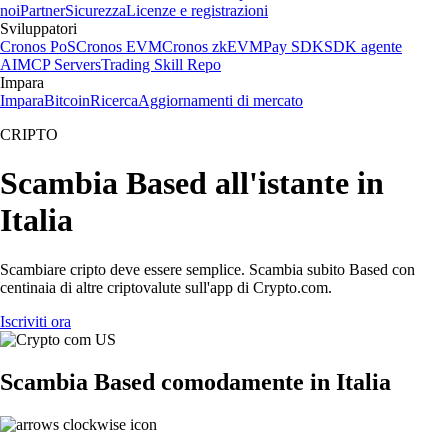
noi
Partner
Sicurezza
Licenze e registrazioni
Sviluppatori
Cronos PoS
Cronos EVM
Cronos zkEVM
Pay SDK
SDK agente
AI
MCP Servers
Trading Skill Repo
Impara
Impara
Bitcoin
Ricerca
Aggiornamenti di mercato
CRIPTO
Scambia Based all'istante in
Italia
Scambiare cripto deve essere semplice. Scambia subito Based con
centinaia di altre criptovalute sull'app di Crypto.com.
Iscriviti ora
Scambia Based comodamente in Italia