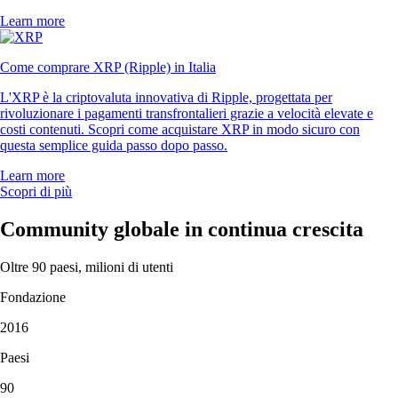
Learn more
Come comprare XRP (Ripple) in Italia
L'XRP è la criptovaluta innovativa di Ripple, progettata per
rivoluzionare i pagamenti transfrontalieri grazie a velocità elevate e
costi contenuti. Scopri come acquistare XRP in modo sicuro con
questa semplice guida passo dopo passo.
Learn more
Scopri di più
Community globale in continua crescita
Oltre 90 paesi, milioni di utenti
Fondazione
2016
Paesi
90