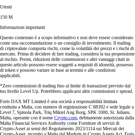
Utenti
150 M
Informazioni importanti
Questo contenuto è a scopo informativo e non deve essere considerato
come una raccomandazione o un consiglio di investimento. Il trading
di criptovalute comporta rischi, come la volatilità dei prezzi e i rischi di
mercato. Prima di decidere di fare trading, considera la tua propensione
al rischio. Premi, riduzioni delle commissioni e altri vantaggi citati in
questo articolo possono essere soggetti a requisiti di idoneità, possesso
di token e possono variare in base ai termini e alle condizioni
applicabili.
*Zero commissioni di trading fino al limite di transazioni previsto dal
tuo livello Level Up. Potrebbero applicarsi altre commissioni e spread.
Foris DAX MT Limited è una società a responsabilità limitata
costituita a Malta, con numero di registrazione C 88392 e sede legale a
Level 7, Spinola Park, Triq Mikiel Ang Borg, SPK 1000, St. Julians,
Malta, operante con il nome
Crypto.com
, debitamente autorizzata dalla
Malta Financial Services Authority come Fornitore di servizi di
Crypto-Asset ai sensi del Regolamento 2023/1114 sui Mercati dei
Crypto-Asset, recepito a Malta dal Markets in Crypto Assets Act. Foris