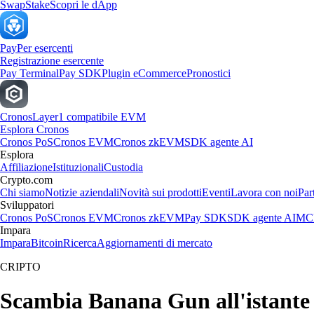
Swap
Stake
Scopri le dApp
Pay
Per esercenti
Registrazione esercente
Pay Terminal
Pay SDK
Plugin eCommerce
Pronostici
Cronos
Layer1 compatibile EVM
Esplora Cronos
Cronos PoS
Cronos EVM
Cronos zkEVM
SDK agente AI
Esplora
Affiliazione
Istituzionali
Custodia
Crypto.com
Chi siamo
Notizie aziendali
Novità sui prodotti
Eventi
Lavora con noi
Par
Sviluppatori
Cronos PoS
Cronos EVM
Cronos zkEVM
Pay SDK
SDK agente AI
MCP
Impara
Impara
Bitcoin
Ricerca
Aggiornamenti di mercato
CRIPTO
Scambia Banana Gun all'istante i