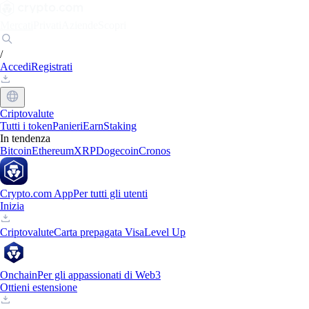
Mercati
Privati
Aziende
Scopri
/
Accedi
Registrati
Criptovalute
Tutti i token
Panieri
Earn
Staking
In tendenza
Bitcoin
Ethereum
XRP
Dogecoin
Cronos
Crypto.com App
Per tutti gli utenti
Inizia
Criptovalute
Carta prepagata Visa
Level Up
Onchain
Per gli appassionati di Web3
Ottieni estensione