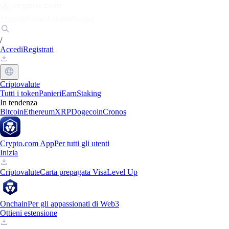
Mercati
Privati
Aziende
Scopri
/
Accedi
Registrati
Criptovalute
Tutti i token
Panieri
Earn
Staking
In tendenza
Bitcoin
Ethereum
XRP
Dogecoin
Cronos
Crypto.com App
Per tutti gli utenti
Inizia
Criptovalute
Carta prepagata Visa
Level Up
Onchain
Per gli appassionati di Web3
Ottieni estensione