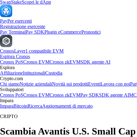
Swap
Stake
Scopri le dApp
Pay
Per esercenti
Registrazione esercente
Pay Terminal
Pay SDK
Plugin eCommerce
Pronostici
Cronos
Layer1 compatibile EVM
Esplora Cronos
Cronos PoS
Cronos EVM
Cronos zkEVM
SDK agente AI
Esplora
Affiliazione
Istituzionali
Custodia
Crypto.com
Chi siamo
Notizie aziendali
Novità sui prodotti
Eventi
Lavora con noi
Par
Sviluppatori
Cronos PoS
Cronos EVM
Cronos zkEVM
Pay SDK
SDK agente AI
MCP
Impara
Impara
Bitcoin
Ricerca
Aggiornamenti di mercato
CRIPTO
Scambia Avantis U.S. Small Cap V