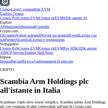
Cronos
Layer1 compatibile EVM
Esplora Cronos
Cronos PoS
Cronos EVM
Cronos zkEVM
SDK agente AI
Esplora
Affiliazione
Istituzionali
Custodia
Crypto.com
Chi siamo
Notizie aziendali
Novità sui prodotti
Eventi
Lavora con
noi
Partner
Sicurezza
Licenze e registrazioni
Sviluppatori
Cronos PoS
Cronos EVM
Cronos zkEVM
Pay SDK
SDK agente
AI
MCP Servers
Trading Skill Repo
Impara
Impara
Bitcoin
Ricerca
Aggiornamenti di mercato
CRIPTO
Scambia Arm Holdings plc
all'istante in Italia
Scambiare cripto deve essere semplice. Scambia subito Arm Holdings
plc con centinaia di altre criptovalute sull'app di Crypto.com.