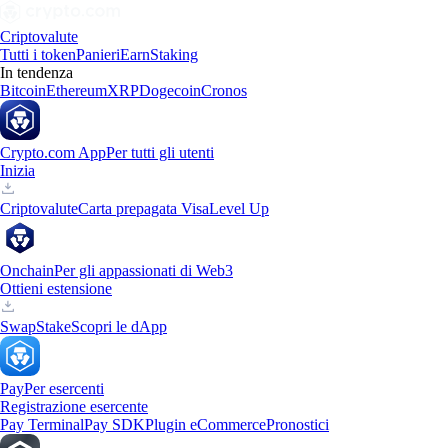
Criptovalute
Tutti i token
Panieri
Earn
Staking
In tendenza
Bitcoin
Ethereum
XRP
Dogecoin
Cronos
Crypto.com App
Per tutti gli utenti
Inizia
Criptovalute
Carta prepagata Visa
Level Up
Onchain
Per gli appassionati di Web3
Ottieni estensione
Swap
Stake
Scopri le dApp
Pay
Per esercenti
Registrazione esercente
Pay Terminal
Pay SDK
Plugin eCommerce
Pronostici