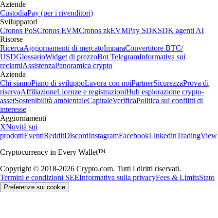
Aziende
Custodia
Pay (per i rivenditori)
Sviluppatori
Cronos PoS
Cronos EVM
Cronos zkEVM
Pay SDK
SDK agenti AI
Risorse
Ricerca
Aggiornamenti di mercato
Impara
Convertitore BTC/
USD
Glossario
Widget di prezzo
Bot Telegram
Informativa sui
reclami
Assistenza
Panoramica crypto
Azienda
Chi siamo
Piano di sviluppo
Lavora con noi
Partner
Sicurezza
Prova di
riserva
Affiliazione
Licenze e registrazioni
Hub esplorazione crypto-
asset
Sostenibilità ambientale
Capitale
Verifica
Politica sui conflitti di
interesse
Aggiornamenti
X
Novità sui
prodotti
Eventi
Reddit
Discord
Instagram
Facebook
Linkedin
TradingView
Cryptocurrency in Every Wallet™
Copyright © 2018-2026 Crypto.com. Tutti i diritti riservati.
Termini e condizioni SEE
Informativa sulla privacy
Fees & Limits
Stato
Preferenze sui cookie