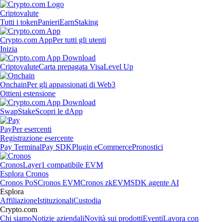
Criptovalute
Tutti i token
Panieri
Earn
Staking
Crypto.com App
Per tutti gli utenti
Inizia
Criptovalute
Carta prepagata Visa
Level Up
Onchain
Per gli appassionati di Web3
Ottieni estensione
Swap
Stake
Scopri le dApp
Pay
Per esercenti
Registrazione esercente
Pay Terminal
Pay SDK
Plugin eCommerce
Pronostici
Cronos
Layer1 compatibile EVM
Esplora Cronos
Cronos PoS
Cronos EVM
Cronos zkEVM
SDK agente AI
Esplora
Affiliazione
Istituzionali
Custodia
Crypto.com
Chi siamo
Notizie aziendali
Novità sui prodotti
Eventi
Lavora con