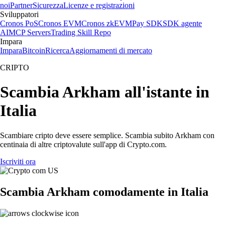
noi
Partner
Sicurezza
Licenze e registrazioni
Sviluppatori
Cronos PoS
Cronos EVM
Cronos zkEVM
Pay SDK
SDK agente
AI
MCP Servers
Trading Skill Repo
Impara
Impara
Bitcoin
Ricerca
Aggiornamenti di mercato
CRIPTO
Scambia Arkham all'istante in
Italia
Scambiare cripto deve essere semplice. Scambia subito Arkham con
centinaia di altre criptovalute sull'app di Crypto.com.
Iscriviti ora
Scambia Arkham comodamente in Italia