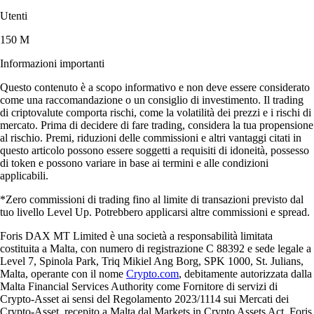
Utenti
150 M
Informazioni importanti
Questo contenuto è a scopo informativo e non deve essere considerato
come una raccomandazione o un consiglio di investimento. Il trading
di criptovalute comporta rischi, come la volatilità dei prezzi e i rischi di
mercato. Prima di decidere di fare trading, considera la tua propensione
al rischio. Premi, riduzioni delle commissioni e altri vantaggi citati in
questo articolo possono essere soggetti a requisiti di idoneità, possesso
di token e possono variare in base ai termini e alle condizioni
applicabili.
*Zero commissioni di trading fino al limite di transazioni previsto dal
tuo livello Level Up. Potrebbero applicarsi altre commissioni e spread.
Foris DAX MT Limited è una società a responsabilità limitata
costituita a Malta, con numero di registrazione C 88392 e sede legale a
Level 7, Spinola Park, Triq Mikiel Ang Borg, SPK 1000, St. Julians,
Malta, operante con il nome
Crypto.com
, debitamente autorizzata dalla
Malta Financial Services Authority come Fornitore di servizi di
Crypto-Asset ai sensi del Regolamento 2023/1114 sui Mercati dei
Crypto-Asset, recepito a Malta dal Markets in Crypto Assets Act. Foris