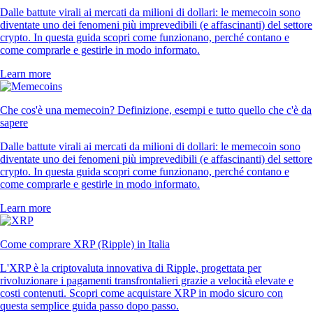
Dalle battute virali ai mercati da milioni di dollari: le memecoin sono
diventate uno dei fenomeni più imprevedibili (e affascinanti) del settore
crypto. In questa guida scopri come funzionano, perché contano e
come comprarle e gestirle in modo informato.
Learn more
Che cos'è una memecoin? Definizione, esempi e tutto quello che c'è da
sapere
Dalle battute virali ai mercati da milioni di dollari: le memecoin sono
diventate uno dei fenomeni più imprevedibili (e affascinanti) del settore
crypto. In questa guida scopri come funzionano, perché contano e
come comprarle e gestirle in modo informato.
Learn more
Come comprare XRP (Ripple) in Italia
L'XRP è la criptovaluta innovativa di Ripple, progettata per
rivoluzionare i pagamenti transfrontalieri grazie a velocità elevate e
costi contenuti. Scopri come acquistare XRP in modo sicuro con
questa semplice guida passo dopo passo.