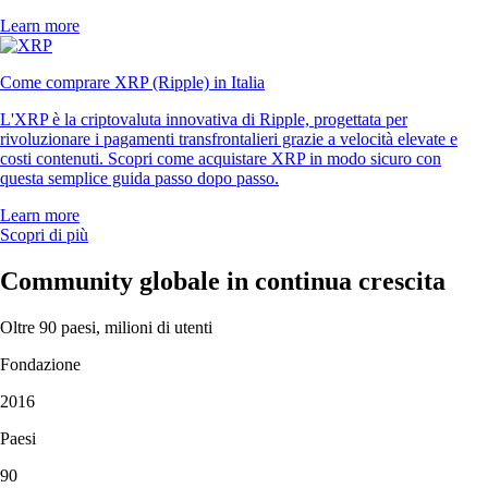
Learn more
Come comprare XRP (Ripple) in Italia
L'XRP è la criptovaluta innovativa di Ripple, progettata per
rivoluzionare i pagamenti transfrontalieri grazie a velocità elevate e
costi contenuti. Scopri come acquistare XRP in modo sicuro con
questa semplice guida passo dopo passo.
Learn more
Scopri di più
Community globale in continua crescita
Oltre 90 paesi, milioni di utenti
Fondazione
2016
Paesi
90