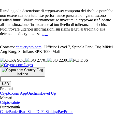
Il trading o la detenzione di crypto-asset comporta dei rischi e potrebbe
non essere adatto a tutti. Le performance passate non garantiscono
risultati futuri. Valuta attentamente se investire in crypto-asset è adatto
alla tua situazione finanziaria e al tuo livello di tolleranza al rischio.
Puoi trovare ulteriori informazioni sui rischi legati al trading o alla
detenzione di crypto-asset
qui
.
Contatto:
chat.crypto.com
| Ufficio: Level 7, Spinola Park, Triq Mikiel
Ang Borg, St Julians SPK 1000 Malta.
Italiano
|
USD
Prodotti
Crypto.com App
Onchain
Level Up
Mercati
Criptovalute
Funzionalità
Carte
Panieri
Earn
Stake
DeFi Staking
Pay
Prime