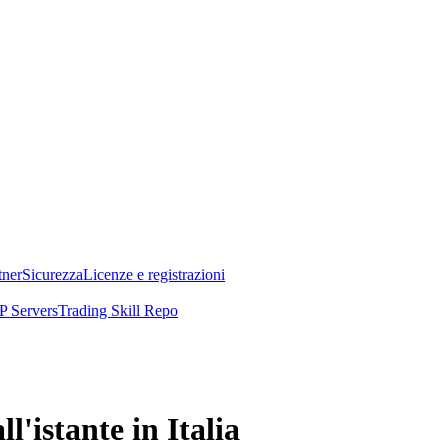
tner
Sicurezza
Licenze e registrazioni
 Servers
Trading Skill Repo
'istante in Italia