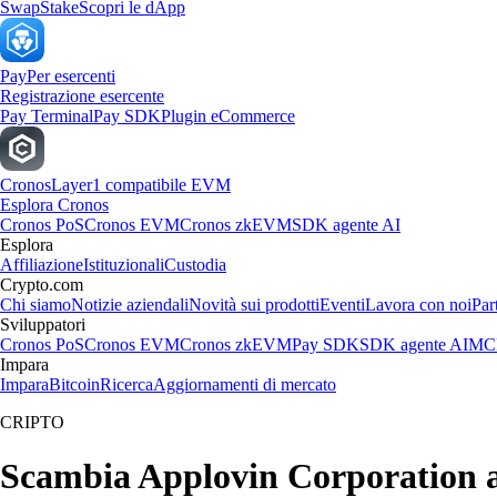
Swap
Stake
Scopri le dApp
Pay
Per esercenti
Registrazione esercente
Pay Terminal
Pay SDK
Plugin eCommerce
Cronos
Layer1 compatibile EVM
Esplora Cronos
Cronos PoS
Cronos EVM
Cronos zkEVM
SDK agente AI
Esplora
Affiliazione
Istituzionali
Custodia
Crypto.com
Chi siamo
Notizie aziendali
Novità sui prodotti
Eventi
Lavora con noi
Par
Sviluppatori
Cronos PoS
Cronos EVM
Cronos zkEVM
Pay SDK
SDK agente AI
MCP
Impara
Impara
Bitcoin
Ricerca
Aggiornamenti di mercato
CRIPTO
Scambia Applovin Corporation all