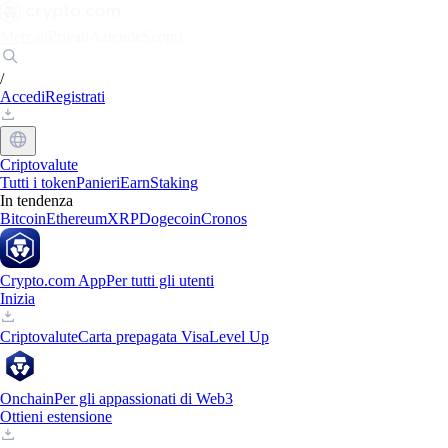
Mercati
Privati
Aziende
Scopri
/
Accedi
Registrati
Criptovalute
Tutti i token
Panieri
Earn
Staking
In tendenza
Bitcoin
Ethereum
XRP
Dogecoin
Cronos
Crypto.com App
Per tutti gli utenti
Inizia
Criptovalute
Carta prepagata Visa
Level Up
Onchain
Per gli appassionati di Web3
Ottieni estensione