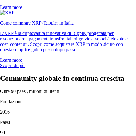
Learn more
Come comprare XRP (Ripple) in Italia
L'XRP è la criptovaluta innovativa di Ripple, progettata per
rivoluzionare i pagamenti transfrontalieri grazie a velocità elevate e
costi contenuti. Scopri come acquistare XRP in modo sicuro con
questa semplice guida passo dopo passo.
Learn more
Scopri di più
Community globale in continua crescita
Oltre 90 paesi, milioni di utenti
Fondazione
2016
Paesi
90