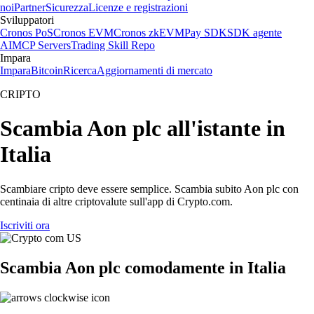
noi
Partner
Sicurezza
Licenze e registrazioni
Sviluppatori
Cronos PoS
Cronos EVM
Cronos zkEVM
Pay SDK
SDK agente
AI
MCP Servers
Trading Skill Repo
Impara
Impara
Bitcoin
Ricerca
Aggiornamenti di mercato
CRIPTO
Scambia Aon plc all'istante in
Italia
Scambiare cripto deve essere semplice. Scambia subito Aon plc con
centinaia di altre criptovalute sull'app di Crypto.com.
Iscriviti ora
Scambia Aon plc comodamente in Italia