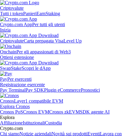
Criptovalute
Tutti i token
Panieri
Earn
Staking
Crypto.com App
Per tutti gli utenti
Inizia
Criptovalute
Carta prepagata Visa
Level Up
Onchain
Per gli appassionati di Web3
Ottieni estensione
Swap
Stake
Scopri le dApp
Pay
Per esercenti
Registrazione esercente
Pay Terminal
Pay SDK
Plugin eCommerce
Pronostici
Cronos
Layer1 compatibile EVM
Esplora Cronos
Cronos PoS
Cronos EVM
Cronos zkEVM
SDK agente AI
Esplora
Affiliazione
Istituzionali
Custodia
Crypto.com
Chi siamo
Notizie aziendali
Novità sui prodotti
Eventi
Lavora con