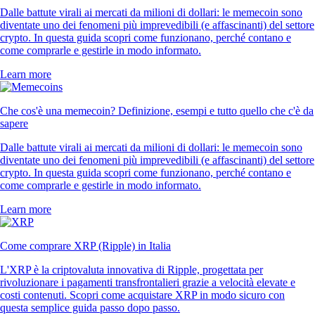
Dalle battute virali ai mercati da milioni di dollari: le memecoin sono
diventate uno dei fenomeni più imprevedibili (e affascinanti) del settore
crypto. In questa guida scopri come funzionano, perché contano e
come comprarle e gestirle in modo informato.
Learn more
Che cos'è una memecoin? Definizione, esempi e tutto quello che c'è da
sapere
Dalle battute virali ai mercati da milioni di dollari: le memecoin sono
diventate uno dei fenomeni più imprevedibili (e affascinanti) del settore
crypto. In questa guida scopri come funzionano, perché contano e
come comprarle e gestirle in modo informato.
Learn more
Come comprare XRP (Ripple) in Italia
L'XRP è la criptovaluta innovativa di Ripple, progettata per
rivoluzionare i pagamenti transfrontalieri grazie a velocità elevate e
costi contenuti. Scopri come acquistare XRP in modo sicuro con
questa semplice guida passo dopo passo.