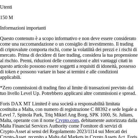
Utenti
150 M
Informazioni importanti
Questo contenuto è a scopo informativo e non deve essere considerato
come una raccomandazione o un consiglio di investimento. Il trading
di criptovalute comporta rischi, come la volatilità dei prezzi e i rischi di
mercato. Prima di decidere di fare trading, considera la tua propensione
al rischio. Premi, riduzioni delle commissioni e altri vantaggi citati in
questo articolo possono essere soggetti a requisiti di idoneità, possesso
di token e possono variare in base ai termini e alle condizioni
applicabili.
*Zero commissioni di trading fino al limite di transazioni previsto dal
tuo livello Level Up. Potrebbero applicarsi altre commissioni e spread.
Foris DAX MT Limited è una società a responsabilità limitata
costituita a Malta, con numero di registrazione C 88392 e sede legale a
Level 7, Spinola Park, Triq Mikiel Ang Borg, SPK 1000, St. Julians,
Malta, operante con il nome
Crypto.com
, debitamente autorizzata dalla
Malta Financial Services Authority come Fornitore di servizi di
Crypto-Asset ai sensi del Regolamento 2023/1114 sui Mercati dei
Crypto-Asset, recepito a Malta dal Markets in Crypto Assets Act. Foris