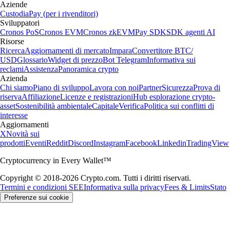
Aziende
Custodia
Pay (per i rivenditori)
Sviluppatori
Cronos PoS
Cronos EVM
Cronos zkEVM
Pay SDK
SDK agenti AI
Risorse
Ricerca
Aggiornamenti di mercato
Impara
Convertitore BTC/
USD
Glossario
Widget di prezzo
Bot Telegram
Informativa sui
reclami
Assistenza
Panoramica crypto
Azienda
Chi siamo
Piano di sviluppo
Lavora con noi
Partner
Sicurezza
Prova di
riserva
Affiliazione
Licenze e registrazioni
Hub esplorazione crypto-
asset
Sostenibilità ambientale
Capitale
Verifica
Politica sui conflitti di
interesse
Aggiornamenti
X
Novità sui
prodotti
Eventi
Reddit
Discord
Instagram
Facebook
Linkedin
TradingView
Cryptocurrency in Every Wallet™
Copyright © 2018-2026 Crypto.com. Tutti i diritti riservati.
Termini e condizioni SEE
Informativa sulla privacy
Fees & Limits
Stato
Preferenze sui cookie