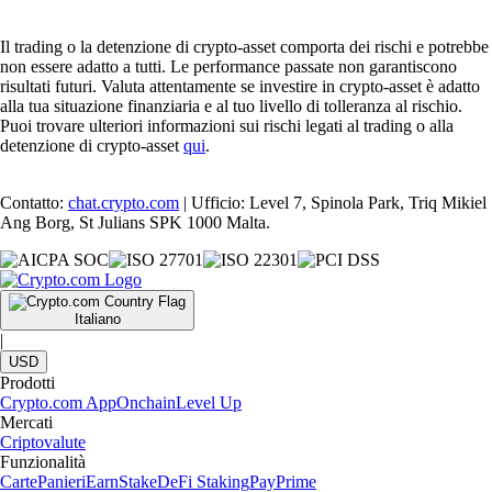
Il trading o la detenzione di crypto-asset comporta dei rischi e potrebbe
non essere adatto a tutti. Le performance passate non garantiscono
risultati futuri. Valuta attentamente se investire in crypto-asset è adatto
alla tua situazione finanziaria e al tuo livello di tolleranza al rischio.
Puoi trovare ulteriori informazioni sui rischi legati al trading o alla
detenzione di crypto-asset
qui
.
Contatto:
chat.crypto.com
| Ufficio: Level 7, Spinola Park, Triq Mikiel
Ang Borg, St Julians SPK 1000 Malta.
Italiano
|
USD
Prodotti
Crypto.com App
Onchain
Level Up
Mercati
Criptovalute
Funzionalità
Carte
Panieri
Earn
Stake
DeFi Staking
Pay
Prime