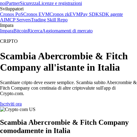
noi
Partner
Sicurezza
Licenze e registrazioni
Sviluppatori
Cronos PoS
Cronos EVM
Cronos zkEVM
Pay SDK
SDK agente
AI
MCP Servers
Trading Skill Repo
Impara
Impara
Bitcoin
Ricerca
Aggiornamenti di mercato
CRIPTO
Scambia Abercrombie & Fitch
Company all'istante in Italia
Scambiare cripto deve essere semplice. Scambia subito Abercrombie &
Fitch Company con centinaia di altre criptovalute sull'app di
Crypto.com.
Iscriviti ora
Scambia Abercrombie & Fitch Company
comodamente in Italia