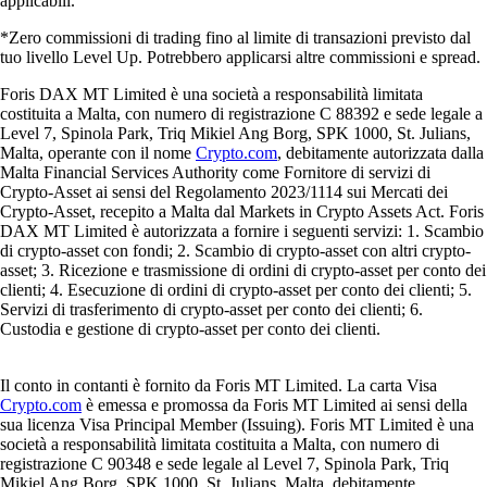
applicabili.
*Zero commissioni di trading fino al limite di transazioni previsto dal
tuo livello Level Up. Potrebbero applicarsi altre commissioni e spread.
Foris DAX MT Limited è una società a responsabilità limitata
costituita a Malta, con numero di registrazione C 88392 e sede legale a
Level 7, Spinola Park, Triq Mikiel Ang Borg, SPK 1000, St. Julians,
Malta, operante con il nome
Crypto.com
, debitamente autorizzata dalla
Malta Financial Services Authority come Fornitore di servizi di
Crypto-Asset ai sensi del Regolamento 2023/1114 sui Mercati dei
Crypto-Asset, recepito a Malta dal Markets in Crypto Assets Act. Foris
DAX MT Limited è autorizzata a fornire i seguenti servizi: 1. Scambio
di crypto-asset con fondi; 2. Scambio di crypto-asset con altri crypto-
asset; 3. Ricezione e trasmissione di ordini di crypto-asset per conto dei
clienti; 4. Esecuzione di ordini di crypto-asset per conto dei clienti; 5.
Servizi di trasferimento di crypto-asset per conto dei clienti; 6.
Custodia e gestione di crypto-asset per conto dei clienti.
Il conto in contanti è fornito da Foris MT Limited. La carta Visa
Crypto.com
è emessa e promossa da Foris MT Limited ai sensi della
sua licenza Visa Principal Member (Issuing). Foris MT Limited è una
società a responsabilità limitata costituita a Malta, con numero di
registrazione C 90348 e sede legale al Level 7, Spinola Park, Triq
Mikiel Ang Borg, SPK 1000, St. Julians, Malta, debitamente