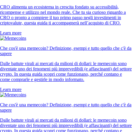
CRO alimenta un ecosistema in crescita fondato su accessibilità,
ricompense e utilizzo nel mondo reale. Che tu sia curioso riguardo a
CRO o pronto a compiere il tuo primo passo negli investimenti in
criptovalute, questa guida ti accompagnerà nell’acquisto di CRO.
Learn more
Che cos'è una memecoin? Definizione, esempi e tutto quello che c'è da
sapere
Dalle battute virali ai mercati da milioni di dollari: le memecoin sono
diventate uno dei fenomeni più imprevedibili (e affascinanti) del settore
crypto. In questa guida scopri come funzionano, perché contano e
come comprarle e gestirle in modo informato.
Learn more
Che cos'è una memecoin? Definizione, esempi e tutto quello che c'è da
sapere
Dalle battute virali ai mercati da milioni di dollari: le memecoin sono
diventate uno dei fenomeni più imprevedibili (e affascinanti) del settore
crypto. In questa guida scopri come funzionano, perché contano e