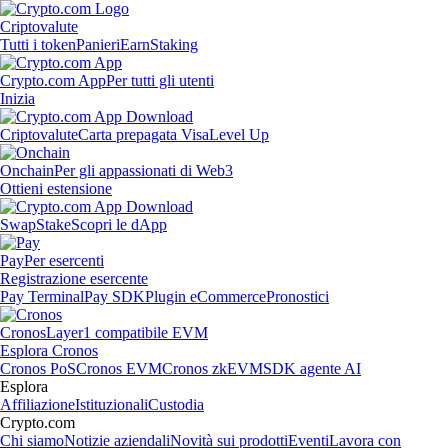
Criptovalute
Tutti i token
Panieri
Earn
Staking
Crypto.com App
Per tutti gli utenti
Inizia
Criptovalute
Carta prepagata Visa
Level Up
Onchain
Per gli appassionati di Web3
Ottieni estensione
Swap
Stake
Scopri le dApp
Pay
Per esercenti
Registrazione esercente
Pay Terminal
Pay SDK
Plugin eCommerce
Pronostici
Cronos
Layer1 compatibile EVM
Esplora Cronos
Cronos PoS
Cronos EVM
Cronos zkEVM
SDK agente AI
Esplora
Affiliazione
Istituzionali
Custodia
Crypto.com
Chi siamo
Notizie aziendali
Novità sui prodotti
Eventi
Lavora con