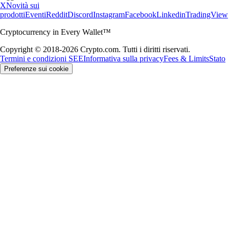
X
Novità sui
prodotti
Eventi
Reddit
Discord
Instagram
Facebook
Linkedin
TradingView
Cryptocurrency in Every Wallet™
Copyright © 2018-2026 Crypto.com. Tutti i diritti riservati.
Termini e condizioni SEE
Informativa sulla privacy
Fees & Limits
Stato
Preferenze sui cookie