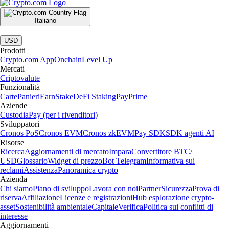
Italiano
|
USD
Prodotti
Crypto.com App
Onchain
Level Up
Mercati
Criptovalute
Funzionalità
Carte
Panieri
Earn
Stake
DeFi Staking
Pay
Prime
Aziende
Custodia
Pay (per i rivenditori)
Sviluppatori
Cronos PoS
Cronos EVM
Cronos zkEVM
Pay SDK
SDK agenti AI
Risorse
Ricerca
Aggiornamenti di mercato
Impara
Convertitore BTC/
USD
Glossario
Widget di prezzo
Bot Telegram
Informativa sui
reclami
Assistenza
Panoramica crypto
Azienda
Chi siamo
Piano di sviluppo
Lavora con noi
Partner
Sicurezza
Prova di
riserva
Affiliazione
Licenze e registrazioni
Hub esplorazione crypto-
asset
Sostenibilità ambientale
Capitale
Verifica
Politica sui conflitti di
interesse
Aggiornamenti