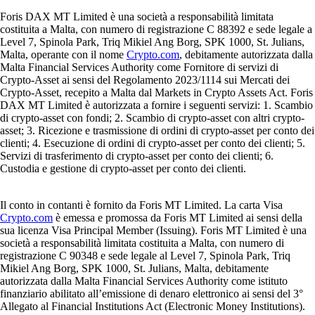
Foris DAX MT Limited è una società a responsabilità limitata
costituita a Malta, con numero di registrazione C 88392 e sede legale a
Level 7, Spinola Park, Triq Mikiel Ang Borg, SPK 1000, St. Julians,
Malta, operante con il nome
Crypto.com
, debitamente autorizzata dalla
Malta Financial Services Authority come Fornitore di servizi di
Crypto-Asset ai sensi del Regolamento 2023/1114 sui Mercati dei
Crypto-Asset, recepito a Malta dal Markets in Crypto Assets Act. Foris
DAX MT Limited è autorizzata a fornire i seguenti servizi: 1. Scambio
di crypto-asset con fondi; 2. Scambio di crypto-asset con altri crypto-
asset; 3. Ricezione e trasmissione di ordini di crypto-asset per conto dei
clienti; 4. Esecuzione di ordini di crypto-asset per conto dei clienti; 5.
Servizi di trasferimento di crypto-asset per conto dei clienti; 6.
Custodia e gestione di crypto-asset per conto dei clienti.
Il conto in contanti è fornito da Foris MT Limited. La carta Visa
Crypto.com
è emessa e promossa da Foris MT Limited ai sensi della
sua licenza Visa Principal Member (Issuing). Foris MT Limited è una
società a responsabilità limitata costituita a Malta, con numero di
registrazione C 90348 e sede legale al Level 7, Spinola Park, Triq
Mikiel Ang Borg, SPK 1000, St. Julians, Malta, debitamente
autorizzata dalla Malta Financial Services Authority come istituto
finanziario abilitato all’emissione di denaro elettronico ai sensi del 3°
Allegato al Financial Institutions Act (Electronic Money Institutions).