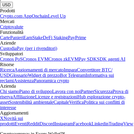
USD
Prodotti
Crypto.com App
Onchain
Level Up
Mercati
Criptovalute
Funzionalità
Carte
Panieri
Earn
Stake
DeFi Staking
Pay
Prime
Aziende
Custodia
Pay (per i rivenditori)
Sviluppatori
Cronos PoS
Cronos EVM
Cronos zkEVM
Pay SDK
SDK agenti AI
Risorse
Ricerca
Aggiornamenti di mercato
Impara
Convertitore BTC/
USD
Glossario
Widget di prezzo
Bot Telegram
Informativa sui
reclami
Assistenza
Panoramica crypto
Azienda
Chi siamo
Piano di sviluppo
Lavora con noi
Partner
Sicurezza
Prova di
riserva
Affiliazione
Licenze e registrazioni
Hub esplorazione crypto-
asset
Sostenibilità ambientale
Capitale
Verifica
Politica sui conflitti di
interesse
Aggiornamenti
X
Novità sui
prodotti
Eventi
Reddit
Discord
Instagram
Facebook
Linkedin
TradingView
Cryptocurrency in Every Wallet™