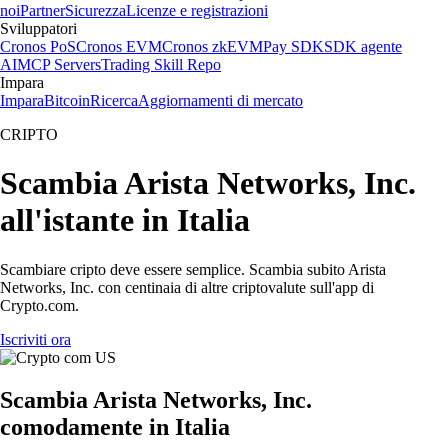
noi
Partner
Sicurezza
Licenze e registrazioni
Sviluppatori
Cronos PoS
Cronos EVM
Cronos zkEVM
Pay SDK
SDK agente
AI
MCP Servers
Trading Skill Repo
Impara
Impara
Bitcoin
Ricerca
Aggiornamenti di mercato
CRIPTO
Scambia Arista Networks, Inc.
all'istante in Italia
Scambiare cripto deve essere semplice. Scambia subito Arista
Networks, Inc. con centinaia di altre criptovalute sull'app di
Crypto.com.
Iscriviti ora
Scambia Arista Networks, Inc.
comodamente in Italia