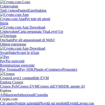
Criptovalute
Tutti i token
Panieri
Earn
Staking
Crypto.com App
Per tutti gli utenti
Inizia
Criptovalute
Carta prepagata Visa
Level Up
Onchain
Per gli appassionati di Web3
Ottieni estensione
Swap
Stake
Scopri le dApp
Pay
Per esercenti
Registrazione esercente
Pay Terminal
Pay SDK
Plugin eCommerce
Pronostici
Cronos
Layer1 compatibile EVM
Esplora Cronos
Cronos PoS
Cronos EVM
Cronos zkEVM
SDK agente AI
Esplora
Affiliazione
Istituzionali
Custodia
Crypto.com
Chi siamo
Notizie aziendali
Novità sui prodotti
Eventi
Lavora con