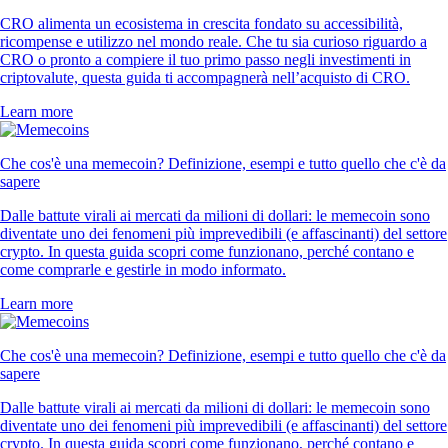
CRO alimenta un ecosistema in crescita fondato su accessibilità,
ricompense e utilizzo nel mondo reale. Che tu sia curioso riguardo a
CRO o pronto a compiere il tuo primo passo negli investimenti in
criptovalute, questa guida ti accompagnerà nell’acquisto di CRO.
Learn more
Che cos'è una memecoin? Definizione, esempi e tutto quello che c'è da
sapere
Dalle battute virali ai mercati da milioni di dollari: le memecoin sono
diventate uno dei fenomeni più imprevedibili (e affascinanti) del settore
crypto. In questa guida scopri come funzionano, perché contano e
come comprarle e gestirle in modo informato.
Learn more
Che cos'è una memecoin? Definizione, esempi e tutto quello che c'è da
sapere
Dalle battute virali ai mercati da milioni di dollari: le memecoin sono
diventate uno dei fenomeni più imprevedibili (e affascinanti) del settore
crypto. In questa guida scopri come funzionano, perché contano e