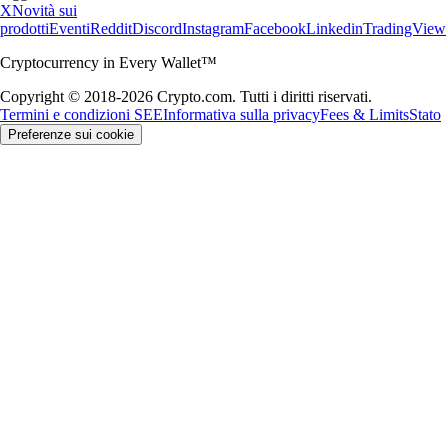
X
Novità sui
prodotti
Eventi
Reddit
Discord
Instagram
Facebook
Linkedin
TradingView
Cryptocurrency in Every Wallet™
Copyright © 2018-2026 Crypto.com. Tutti i diritti riservati.
Termini e condizioni SEE
Informativa sulla privacy
Fees & Limits
Stato
Preferenze sui cookie