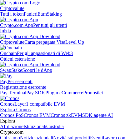
Criptovalute
Tutti i token
Panieri
Earn
Staking
Crypto.com App
Per tutti gli utenti
Inizia
Criptovalute
Carta prepagata Visa
Level Up
Onchain
Per gli appassionati di Web3
Ottieni estensione
Swap
Stake
Scopri le dApp
Pay
Per esercenti
Registrazione esercente
Pay Terminal
Pay SDK
Plugin eCommerce
Pronostici
Cronos
Layer1 compatibile EVM
Esplora Cronos
Cronos PoS
Cronos EVM
Cronos zkEVM
SDK agente AI
Esplora
Affiliazione
Istituzionali
Custodia
Crypto.com
Chi siamo
Notizie aziendali
Novità sui prodotti
Eventi
Lavora con