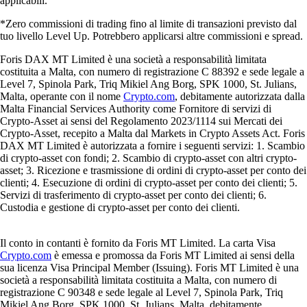
applicabili.
*Zero commissioni di trading fino al limite di transazioni previsto dal
tuo livello Level Up. Potrebbero applicarsi altre commissioni e spread.
Foris DAX MT Limited è una società a responsabilità limitata
costituita a Malta, con numero di registrazione C 88392 e sede legale a
Level 7, Spinola Park, Triq Mikiel Ang Borg, SPK 1000, St. Julians,
Malta, operante con il nome
Crypto.com
, debitamente autorizzata dalla
Malta Financial Services Authority come Fornitore di servizi di
Crypto-Asset ai sensi del Regolamento 2023/1114 sui Mercati dei
Crypto-Asset, recepito a Malta dal Markets in Crypto Assets Act. Foris
DAX MT Limited è autorizzata a fornire i seguenti servizi: 1. Scambio
di crypto-asset con fondi; 2. Scambio di crypto-asset con altri crypto-
asset; 3. Ricezione e trasmissione di ordini di crypto-asset per conto dei
clienti; 4. Esecuzione di ordini di crypto-asset per conto dei clienti; 5.
Servizi di trasferimento di crypto-asset per conto dei clienti; 6.
Custodia e gestione di crypto-asset per conto dei clienti.
Il conto in contanti è fornito da Foris MT Limited. La carta Visa
Crypto.com
è emessa e promossa da Foris MT Limited ai sensi della
sua licenza Visa Principal Member (Issuing). Foris MT Limited è una
società a responsabilità limitata costituita a Malta, con numero di
registrazione C 90348 e sede legale al Level 7, Spinola Park, Triq
Mikiel Ang Borg, SPK 1000, St. Julians, Malta, debitamente