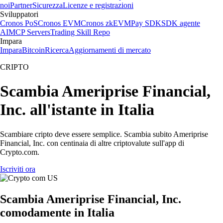
noi
Partner
Sicurezza
Licenze e registrazioni
Sviluppatori
Cronos PoS
Cronos EVM
Cronos zkEVM
Pay SDK
SDK agente
AI
MCP Servers
Trading Skill Repo
Impara
Impara
Bitcoin
Ricerca
Aggiornamenti di mercato
CRIPTO
Scambia Ameriprise Financial,
Inc. all'istante in Italia
Scambiare cripto deve essere semplice. Scambia subito Ameriprise
Financial, Inc. con centinaia di altre criptovalute sull'app di
Crypto.com.
Iscriviti ora
Scambia Ameriprise Financial, Inc.
comodamente in Italia