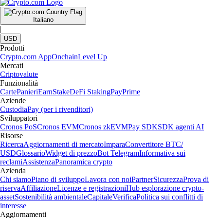
Italiano
|
USD
Prodotti
Crypto.com App
Onchain
Level Up
Mercati
Criptovalute
Funzionalità
Carte
Panieri
Earn
Stake
DeFi Staking
Pay
Prime
Aziende
Custodia
Pay (per i rivenditori)
Sviluppatori
Cronos PoS
Cronos EVM
Cronos zkEVM
Pay SDK
SDK agenti AI
Risorse
Ricerca
Aggiornamenti di mercato
Impara
Convertitore BTC/
USD
Glossario
Widget di prezzo
Bot Telegram
Informativa sui
reclami
Assistenza
Panoramica crypto
Azienda
Chi siamo
Piano di sviluppo
Lavora con noi
Partner
Sicurezza
Prova di
riserva
Affiliazione
Licenze e registrazioni
Hub esplorazione crypto-
asset
Sostenibilità ambientale
Capitale
Verifica
Politica sui conflitti di
interesse
Aggiornamenti