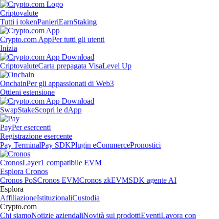
Criptovalute
Tutti i token
Panieri
Earn
Staking
Crypto.com App
Per tutti gli utenti
Inizia
Criptovalute
Carta prepagata Visa
Level Up
Onchain
Per gli appassionati di Web3
Ottieni estensione
Swap
Stake
Scopri le dApp
Pay
Per esercenti
Registrazione esercente
Pay Terminal
Pay SDK
Plugin eCommerce
Pronostici
Cronos
Layer1 compatibile EVM
Esplora Cronos
Cronos PoS
Cronos EVM
Cronos zkEVM
SDK agente AI
Esplora
Affiliazione
Istituzionali
Custodia
Crypto.com
Chi siamo
Notizie aziendali
Novità sui prodotti
Eventi
Lavora con