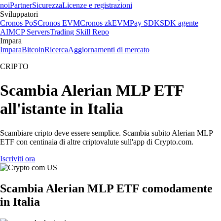
noi
Partner
Sicurezza
Licenze e registrazioni
Sviluppatori
Cronos PoS
Cronos EVM
Cronos zkEVM
Pay SDK
SDK agente
AI
MCP Servers
Trading Skill Repo
Impara
Impara
Bitcoin
Ricerca
Aggiornamenti di mercato
CRIPTO
Scambia Alerian MLP ETF
all'istante in Italia
Scambiare cripto deve essere semplice. Scambia subito Alerian MLP
ETF con centinaia di altre criptovalute sull'app di Crypto.com.
Iscriviti ora
Scambia Alerian MLP ETF comodamente
in Italia