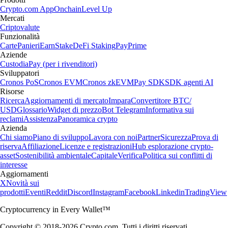
Crypto.com App
Onchain
Level Up
Mercati
Criptovalute
Funzionalità
Carte
Panieri
Earn
Stake
DeFi Staking
Pay
Prime
Aziende
Custodia
Pay (per i rivenditori)
Sviluppatori
Cronos PoS
Cronos EVM
Cronos zkEVM
Pay SDK
SDK agenti AI
Risorse
Ricerca
Aggiornamenti di mercato
Impara
Convertitore BTC/
USD
Glossario
Widget di prezzo
Bot Telegram
Informativa sui
reclami
Assistenza
Panoramica crypto
Azienda
Chi siamo
Piano di sviluppo
Lavora con noi
Partner
Sicurezza
Prova di
riserva
Affiliazione
Licenze e registrazioni
Hub esplorazione crypto-
asset
Sostenibilità ambientale
Capitale
Verifica
Politica sui conflitti di
interesse
Aggiornamenti
X
Novità sui
prodotti
Eventi
Reddit
Discord
Instagram
Facebook
Linkedin
TradingView
Cryptocurrency in Every Wallet™
Copyright © 2018-2026 Crypto.com. Tutti i diritti riservati.