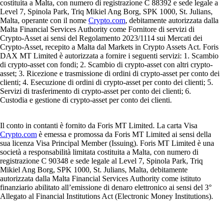
costituita a Malta, con numero di registrazione C 88392 e sede legale a
Level 7, Spinola Park, Triq Mikiel Ang Borg, SPK 1000, St. Julians,
Malta, operante con il nome
Crypto.com
, debitamente autorizzata dalla
Malta Financial Services Authority come Fornitore di servizi di
Crypto-Asset ai sensi del Regolamento 2023/1114 sui Mercati dei
Crypto-Asset, recepito a Malta dal Markets in Crypto Assets Act. Foris
DAX MT Limited è autorizzata a fornire i seguenti servizi: 1. Scambio
di crypto-asset con fondi; 2. Scambio di crypto-asset con altri crypto-
asset; 3. Ricezione e trasmissione di ordini di crypto-asset per conto dei
clienti; 4. Esecuzione di ordini di crypto-asset per conto dei clienti; 5.
Servizi di trasferimento di crypto-asset per conto dei clienti; 6.
Custodia e gestione di crypto-asset per conto dei clienti.
Il conto in contanti è fornito da Foris MT Limited. La carta Visa
Crypto.com
è emessa e promossa da Foris MT Limited ai sensi della
sua licenza Visa Principal Member (Issuing). Foris MT Limited è una
società a responsabilità limitata costituita a Malta, con numero di
registrazione C 90348 e sede legale al Level 7, Spinola Park, Triq
Mikiel Ang Borg, SPK 1000, St. Julians, Malta, debitamente
autorizzata dalla Malta Financial Services Authority come istituto
finanziario abilitato all’emissione di denaro elettronico ai sensi del 3°
Allegato al Financial Institutions Act (Electronic Money Institutions).