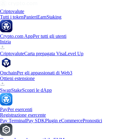
Criptovalute
Tutti i token
Panieri
Earn
Staking
Crypto.com App
Per tutti gli utenti
Inizia
Criptovalute
Carta prepagata Visa
Level Up
Onchain
Per gli appassionati di Web3
Ottieni estensione
Swap
Stake
Scopri le dApp
Pay
Per esercenti
Registrazione esercente
Pay Terminal
Pay SDK
Plugin eCommerce
Pronostici