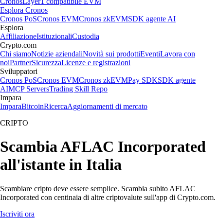
Cronos
Layer1 compatibile EVM
Esplora Cronos
Cronos PoS
Cronos EVM
Cronos zkEVM
SDK agente AI
Esplora
Affiliazione
Istituzionali
Custodia
Crypto.com
Chi siamo
Notizie aziendali
Novità sui prodotti
Eventi
Lavora con
noi
Partner
Sicurezza
Licenze e registrazioni
Sviluppatori
Cronos PoS
Cronos EVM
Cronos zkEVM
Pay SDK
SDK agente
AI
MCP Servers
Trading Skill Repo
Impara
Impara
Bitcoin
Ricerca
Aggiornamenti di mercato
CRIPTO
Scambia AFLAC Incorporated
all'istante in Italia
Scambiare cripto deve essere semplice. Scambia subito AFLAC
Incorporated con centinaia di altre criptovalute sull'app di Crypto.com.
Iscriviti ora