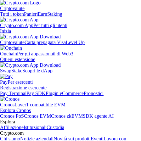
Criptovalute
Tutti i token
Panieri
Earn
Staking
Crypto.com App
Per tutti gli utenti
Inizia
Criptovalute
Carta prepagata Visa
Level Up
Onchain
Per gli appassionati di Web3
Ottieni estensione
Swap
Stake
Scopri le dApp
Pay
Per esercenti
Registrazione esercente
Pay Terminal
Pay SDK
Plugin eCommerce
Pronostici
Cronos
Layer1 compatibile EVM
Esplora Cronos
Cronos PoS
Cronos EVM
Cronos zkEVM
SDK agente AI
Esplora
Affiliazione
Istituzionali
Custodia
Crypto.com
Chi siamo
Notizie aziendali
Novità sui prodotti
Eventi
Lavora con