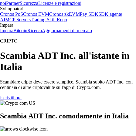
noi
Partner
Sicurezza
Licenze e registrazioni
Sviluppatori
Cronos PoS
Cronos EVM
Cronos zkEVM
Pay SDK
SDK agente
AI
MCP Servers
Trading Skill Repo
Impara
Impara
Bitcoin
Ricerca
Aggiornamenti di mercato
CRIPTO
Scambia ADT Inc. all'istante in
Italia
Scambiare cripto deve essere semplice. Scambia subito ADT Inc. con
centinaia di altre criptovalute sull'app di Crypto.com.
Iscriviti ora
Scambia ADT Inc. comodamente in Italia