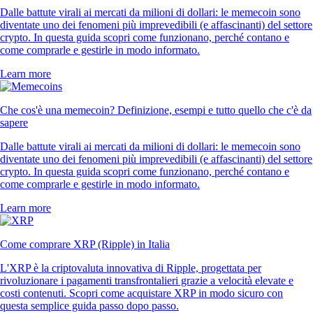
Dalle battute virali ai mercati da milioni di dollari: le memecoin sono
diventate uno dei fenomeni più imprevedibili (e affascinanti) del settore
crypto. In questa guida scopri come funzionano, perché contano e
come comprarle e gestirle in modo informato.
Learn more
Che cos'è una memecoin? Definizione, esempi e tutto quello che c'è da
sapere
Dalle battute virali ai mercati da milioni di dollari: le memecoin sono
diventate uno dei fenomeni più imprevedibili (e affascinanti) del settore
crypto. In questa guida scopri come funzionano, perché contano e
come comprarle e gestirle in modo informato.
Learn more
Come comprare XRP (Ripple) in Italia
L'XRP è la criptovaluta innovativa di Ripple, progettata per
rivoluzionare i pagamenti transfrontalieri grazie a velocità elevate e
costi contenuti. Scopri come acquistare XRP in modo sicuro con
questa semplice guida passo dopo passo.