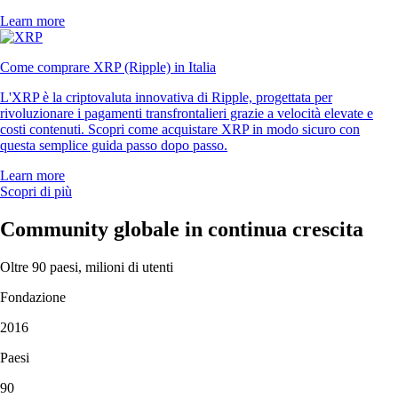
Learn more
Come comprare XRP (Ripple) in Italia
L'XRP è la criptovaluta innovativa di Ripple, progettata per
rivoluzionare i pagamenti transfrontalieri grazie a velocità elevate e
costi contenuti. Scopri come acquistare XRP in modo sicuro con
questa semplice guida passo dopo passo.
Learn more
Scopri di più
Community globale in continua crescita
Oltre 90 paesi, milioni di utenti
Fondazione
2016
Paesi
90