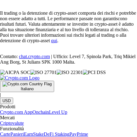
Il trading o la detenzione di crypto-asset comporta dei rischi e potrebbe
non essere adatto a tutti. Le performance passate non garantiscono
risultati futuri. Valuta attentamente se investire in crypto-asset è adatto
alla tua situazione finanziaria e al tuo livello di tolleranza al rischio.
Puoi trovare ulteriori informazioni sui rischi legati al trading o alla
detenzione di crypto-asset
qui
.
Contatto:
chat.crypto.com
| Ufficio: Level 7, Spinola Park, Triq Mikiel
Ang Borg, St Julians SPK 1000 Malta.
Italiano
|
USD
Prodotti
Crypto.com App
Onchain
Level Up
Mercati
Criptovalute
Funzionalità
Carte
Panieri
Earn
Stake
DeFi Staking
Pay
Prime