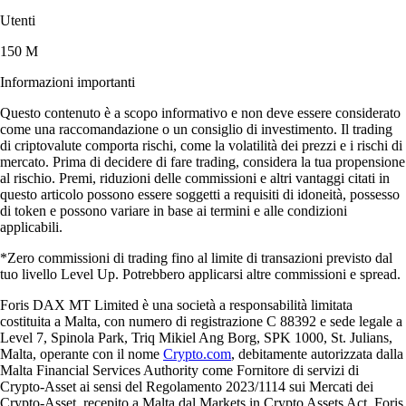
Utenti
150 M
Informazioni importanti
Questo contenuto è a scopo informativo e non deve essere considerato
come una raccomandazione o un consiglio di investimento. Il trading
di criptovalute comporta rischi, come la volatilità dei prezzi e i rischi di
mercato. Prima di decidere di fare trading, considera la tua propensione
al rischio. Premi, riduzioni delle commissioni e altri vantaggi citati in
questo articolo possono essere soggetti a requisiti di idoneità, possesso
di token e possono variare in base ai termini e alle condizioni
applicabili.
*Zero commissioni di trading fino al limite di transazioni previsto dal
tuo livello Level Up. Potrebbero applicarsi altre commissioni e spread.
Foris DAX MT Limited è una società a responsabilità limitata
costituita a Malta, con numero di registrazione C 88392 e sede legale a
Level 7, Spinola Park, Triq Mikiel Ang Borg, SPK 1000, St. Julians,
Malta, operante con il nome
Crypto.com
, debitamente autorizzata dalla
Malta Financial Services Authority come Fornitore di servizi di
Crypto-Asset ai sensi del Regolamento 2023/1114 sui Mercati dei
Crypto-Asset, recepito a Malta dal Markets in Crypto Assets Act. Foris