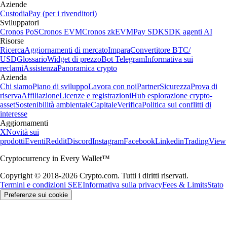
Aziende
Custodia
Pay (per i rivenditori)
Sviluppatori
Cronos PoS
Cronos EVM
Cronos zkEVM
Pay SDK
SDK agenti AI
Risorse
Ricerca
Aggiornamenti di mercato
Impara
Convertitore BTC/
USD
Glossario
Widget di prezzo
Bot Telegram
Informativa sui
reclami
Assistenza
Panoramica crypto
Azienda
Chi siamo
Piano di sviluppo
Lavora con noi
Partner
Sicurezza
Prova di
riserva
Affiliazione
Licenze e registrazioni
Hub esplorazione crypto-
asset
Sostenibilità ambientale
Capitale
Verifica
Politica sui conflitti di
interesse
Aggiornamenti
X
Novità sui
prodotti
Eventi
Reddit
Discord
Instagram
Facebook
Linkedin
TradingView
Cryptocurrency in Every Wallet™
Copyright © 2018-2026 Crypto.com. Tutti i diritti riservati.
Termini e condizioni SEE
Informativa sulla privacy
Fees & Limits
Stato
Preferenze sui cookie