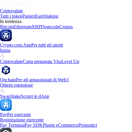
Criptovalute
Tutti i token
Panieri
Earn
Staking
In tendenza
Bitcoin
Ethereum
XRP
Dogecoin
Cronos
Crypto.com App
Per tutti gli utenti
Inizia
Criptovalute
Carta prepagata Visa
Level Up
Onchain
Per gli appassionati di Web3
Ottieni estensione
Swap
Stake
Scopri le dApp
Pay
Per esercenti
Registrazione esercente
Pay Terminal
Pay SDK
Plugin eCommerce
Pronostici