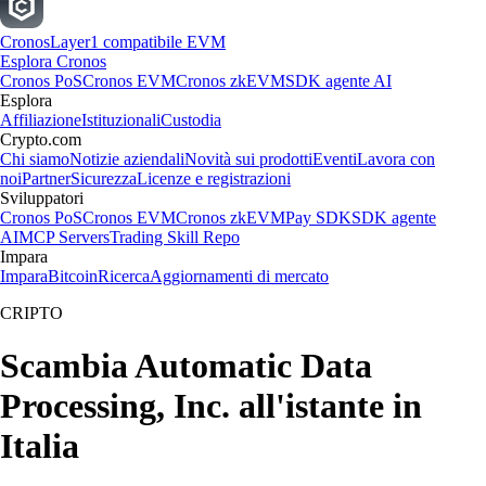
Cronos
Layer1 compatibile EVM
Esplora Cronos
Cronos PoS
Cronos EVM
Cronos zkEVM
SDK agente AI
Esplora
Affiliazione
Istituzionali
Custodia
Crypto.com
Chi siamo
Notizie aziendali
Novità sui prodotti
Eventi
Lavora con
noi
Partner
Sicurezza
Licenze e registrazioni
Sviluppatori
Cronos PoS
Cronos EVM
Cronos zkEVM
Pay SDK
SDK agente
AI
MCP Servers
Trading Skill Repo
Impara
Impara
Bitcoin
Ricerca
Aggiornamenti di mercato
CRIPTO
Scambia Automatic Data
Processing, Inc. all'istante in
Italia