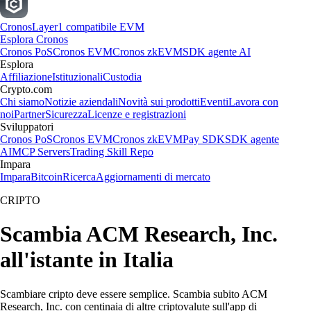
Cronos
Layer1 compatibile EVM
Esplora Cronos
Cronos PoS
Cronos EVM
Cronos zkEVM
SDK agente AI
Esplora
Affiliazione
Istituzionali
Custodia
Crypto.com
Chi siamo
Notizie aziendali
Novità sui prodotti
Eventi
Lavora con
noi
Partner
Sicurezza
Licenze e registrazioni
Sviluppatori
Cronos PoS
Cronos EVM
Cronos zkEVM
Pay SDK
SDK agente
AI
MCP Servers
Trading Skill Repo
Impara
Impara
Bitcoin
Ricerca
Aggiornamenti di mercato
CRIPTO
Scambia ACM Research, Inc.
all'istante in Italia
Scambiare cripto deve essere semplice. Scambia subito ACM
Research, Inc. con centinaia di altre criptovalute sull'app di