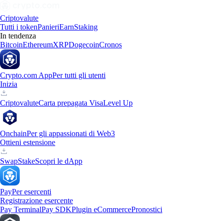
Criptovalute
Tutti i token
Panieri
Earn
Staking
In tendenza
Bitcoin
Ethereum
XRP
Dogecoin
Cronos
Crypto.com App
Per tutti gli utenti
Inizia
Criptovalute
Carta prepagata Visa
Level Up
Onchain
Per gli appassionati di Web3
Ottieni estensione
Swap
Stake
Scopri le dApp
Pay
Per esercenti
Registrazione esercente
Pay Terminal
Pay SDK
Plugin eCommerce
Pronostici