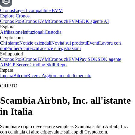
Cronos
Layer1 compatibile EVM
Esplora Cronos
Cronos PoS
Cronos EVM
Cronos zkEVM
SDK agente AI
Esplora
Affiliazione
Istituzionali
Custodia
Crypto.com
Chi siamo
Notizie aziendali
Novità sui prodotti
Eventi
Lavora con
noi
Partner
Sicurezza
Licenze e registrazioni
Sviluppatori
Cronos PoS
Cronos EVM
Cronos zkEVM
Pay SDK
SDK agente
AI
MCP Servers
Trading Skill Repo
Impara
Impara
Bitcoin
Ricerca
Aggiornamenti di mercato
CRIPTO
Scambia Airbnb, Inc. all'istante
in Italia
Scambiare cripto deve essere semplice. Scambia subito Airbnb, Inc.
con centinaia di altre criptovalute sull'app di Crypto.com.