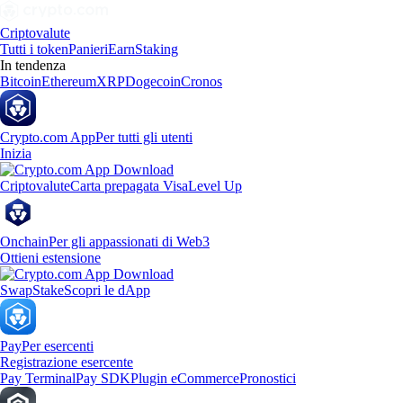
Criptovalute
Tutti i token
Panieri
Earn
Staking
In tendenza
Bitcoin
Ethereum
XRP
Dogecoin
Cronos
Crypto.com App
Per tutti gli utenti
Inizia
Criptovalute
Carta prepagata Visa
Level Up
Onchain
Per gli appassionati di Web3
Ottieni estensione
Swap
Stake
Scopri le dApp
Pay
Per esercenti
Registrazione esercente
Pay Terminal
Pay SDK
Plugin eCommerce
Pronostici