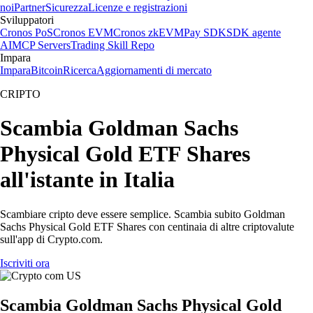
noi
Partner
Sicurezza
Licenze e registrazioni
Sviluppatori
Cronos PoS
Cronos EVM
Cronos zkEVM
Pay SDK
SDK agente
AI
MCP Servers
Trading Skill Repo
Impara
Impara
Bitcoin
Ricerca
Aggiornamenti di mercato
CRIPTO
Scambia Goldman Sachs
Physical Gold ETF Shares
all'istante in Italia
Scambiare cripto deve essere semplice. Scambia subito Goldman
Sachs Physical Gold ETF Shares con centinaia di altre criptovalute
sull'app di Crypto.com.
Iscriviti ora
Scambia Goldman Sachs Physical Gold