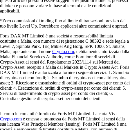
questo articolo possono essere soggetti a requisiti di idoneità, possesso
di token e possono variare in base ai termini e alle condizioni
applicabili.
*Zero commissioni di trading fino al limite di transazioni previsto dal
tuo livello Level Up. Potrebbero applicarsi altre commissioni e spread.
Foris DAX MT Limited è una società a responsabilità limitata
costituita a Malta, con numero di registrazione C 88392 e sede legale a
Level 7, Spinola Park, Triq Mikiel Ang Borg, SPK 1000, St. Julians,
Malta, operante con il nome
Crypto.com
, debitamente autorizzata dalla
Malta Financial Services Authority come Fornitore di servizi di
Crypto-Asset ai sensi del Regolamento 2023/1114 sui Mercati dei
Crypto-Asset, recepito a Malta dal Markets in Crypto Assets Act. Foris
DAX MT Limited è autorizzata a fornire i seguenti servizi: 1. Scambio
di crypto-asset con fondi; 2. Scambio di crypto-asset con altri crypto-
asset; 3. Ricezione e trasmissione di ordini di crypto-asset per conto dei
clienti; 4. Esecuzione di ordini di crypto-asset per conto dei clienti; 5.
Servizi di trasferimento di crypto-asset per conto dei clienti; 6.
Custodia e gestione di crypto-asset per conto dei clienti.
Il conto in contanti è fornito da Foris MT Limited. La carta Visa
Crypto.com
è emessa e promossa da Foris MT Limited ai sensi della
sua licenza Visa Principal Member (Issuing). Foris MT Limited è una
società a responsabilità limitata costituita a Malta, con numero di