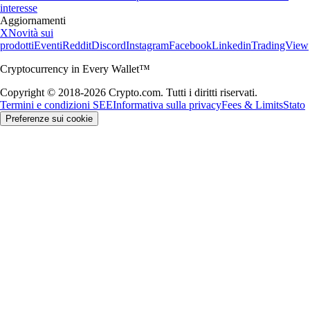
interesse
Aggiornamenti
X
Novità sui
prodotti
Eventi
Reddit
Discord
Instagram
Facebook
Linkedin
TradingView
Cryptocurrency in Every Wallet™
Copyright © 2018-2026 Crypto.com. Tutti i diritti riservati.
Termini e condizioni SEE
Informativa sulla privacy
Fees & Limits
Stato
Preferenze sui cookie