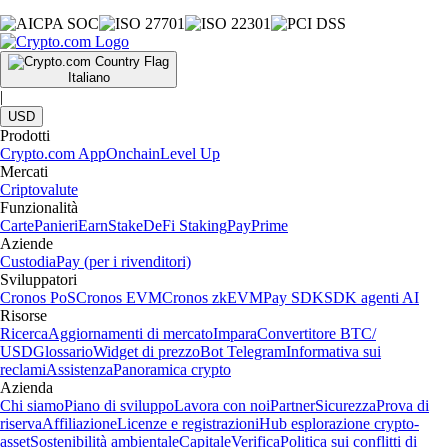
Italiano
|
USD
Prodotti
Crypto.com App
Onchain
Level Up
Mercati
Criptovalute
Funzionalità
Carte
Panieri
Earn
Stake
DeFi Staking
Pay
Prime
Aziende
Custodia
Pay (per i rivenditori)
Sviluppatori
Cronos PoS
Cronos EVM
Cronos zkEVM
Pay SDK
SDK agenti AI
Risorse
Ricerca
Aggiornamenti di mercato
Impara
Convertitore BTC/
USD
Glossario
Widget di prezzo
Bot Telegram
Informativa sui
reclami
Assistenza
Panoramica crypto
Azienda
Chi siamo
Piano di sviluppo
Lavora con noi
Partner
Sicurezza
Prova di
riserva
Affiliazione
Licenze e registrazioni
Hub esplorazione crypto-
asset
Sostenibilità ambientale
Capitale
Verifica
Politica sui conflitti di