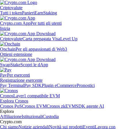
Criptovalute
Tutti i token
Panieri
Earn
Staking
Crypto.com App
Per tutti gli utenti
Inizia
Criptovalute
Carta prepagata Visa
Level Up
Onchain
Per gli appassionati di Web3
Ottieni estensione
Swap
Stake
Scopri le dApp
Pay
Per esercenti
Registrazione esercente
Pay Terminal
Pay SDK
Plugin eCommerce
Pronostici
Cronos
Layer1 compatibile EVM
Esplora Cronos
Cronos PoS
Cronos EVM
Cronos zkEVM
SDK agente AI
Esplora
Affiliazione
Istituzionali
Custodia
Crypto.com
Chi siamo
Notizie aziendali
Novità sui prodotti
Eventi
Lavora con