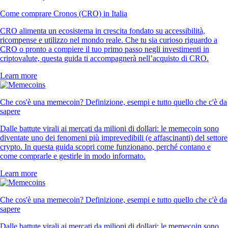
Come comprare Cronos (CRO) in Italia
CRO alimenta un ecosistema in crescita fondato su accessibilità,
ricompense e utilizzo nel mondo reale. Che tu sia curioso riguardo a
CRO o pronto a compiere il tuo primo passo negli investimenti in
criptovalute, questa guida ti accompagnerà nell’acquisto di CRO.
Learn more
Che cos'è una memecoin? Definizione, esempi e tutto quello che c'è da
sapere
Dalle battute virali ai mercati da milioni di dollari: le memecoin sono
diventate uno dei fenomeni più imprevedibili (e affascinanti) del settore
crypto. In questa guida scopri come funzionano, perché contano e
come comprarle e gestirle in modo informato.
Learn more
Che cos'è una memecoin? Definizione, esempi e tutto quello che c'è da
sapere
Dalle battute virali ai mercati da milioni di dollari: le memecoin sono