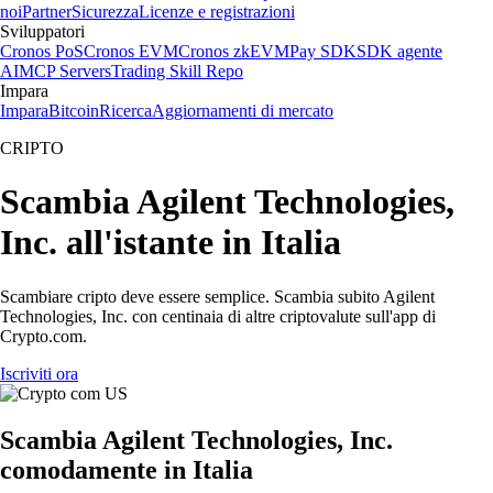
noi
Partner
Sicurezza
Licenze e registrazioni
Sviluppatori
Cronos PoS
Cronos EVM
Cronos zkEVM
Pay SDK
SDK agente
AI
MCP Servers
Trading Skill Repo
Impara
Impara
Bitcoin
Ricerca
Aggiornamenti di mercato
CRIPTO
Scambia Agilent Technologies,
Inc. all'istante in Italia
Scambiare cripto deve essere semplice. Scambia subito Agilent
Technologies, Inc. con centinaia di altre criptovalute sull'app di
Crypto.com.
Iscriviti ora
Scambia Agilent Technologies, Inc.
comodamente in Italia