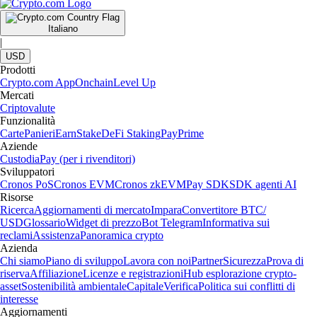
Italiano
|
USD
Prodotti
Crypto.com App
Onchain
Level Up
Mercati
Criptovalute
Funzionalità
Carte
Panieri
Earn
Stake
DeFi Staking
Pay
Prime
Aziende
Custodia
Pay (per i rivenditori)
Sviluppatori
Cronos PoS
Cronos EVM
Cronos zkEVM
Pay SDK
SDK agenti AI
Risorse
Ricerca
Aggiornamenti di mercato
Impara
Convertitore BTC/
USD
Glossario
Widget di prezzo
Bot Telegram
Informativa sui
reclami
Assistenza
Panoramica crypto
Azienda
Chi siamo
Piano di sviluppo
Lavora con noi
Partner
Sicurezza
Prova di
riserva
Affiliazione
Licenze e registrazioni
Hub esplorazione crypto-
asset
Sostenibilità ambientale
Capitale
Verifica
Politica sui conflitti di
interesse
Aggiornamenti