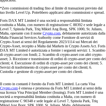
applicabili.
*Zero commissioni di trading fino al limite di transazioni previsto dal
tuo livello Level Up. Potrebbero applicarsi altre commissioni e spread.
Foris DAX MT Limited è una società a responsabilità limitata
costituita a Malta, con numero di registrazione C 88392 e sede legale a
Level 7, Spinola Park, Triq Mikiel Ang Borg, SPK 1000, St. Julians,
Malta, operante con il nome
Crypto.com
, debitamente autorizzata dalla
Malta Financial Services Authority come Fornitore di servizi di
Crypto-Asset ai sensi del Regolamento 2023/1114 sui Mercati dei
Crypto-Asset, recepito a Malta dal Markets in Crypto Assets Act. Foris
DAX MT Limited è autorizzata a fornire i seguenti servizi: 1. Scambio
di crypto-asset con fondi; 2. Scambio di crypto-asset con altri crypto-
asset; 3. Ricezione e trasmissione di ordini di crypto-asset per conto dei
clienti; 4. Esecuzione di ordini di crypto-asset per conto dei clienti; 5.
Servizi di trasferimento di crypto-asset per conto dei clienti; 6.
Custodia e gestione di crypto-asset per conto dei clienti.
Il conto in contanti è fornito da Foris MT Limited. La carta Visa
Crypto.com
è emessa e promossa da Foris MT Limited ai sensi della
sua licenza Visa Principal Member (Issuing). Foris MT Limited è una
società a responsabilità limitata costituita a Malta, con numero di
registrazione C 90348 e sede legale al Level 7, Spinola Park, Triq
Mikiel Ang Borg, SPK 1000, St. Julians, Malta, debitamente