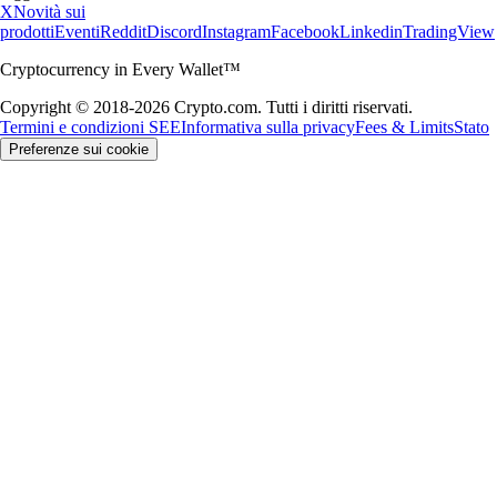
X
Novità sui
prodotti
Eventi
Reddit
Discord
Instagram
Facebook
Linkedin
TradingView
Cryptocurrency in Every Wallet™
Copyright © 2018-2026 Crypto.com. Tutti i diritti riservati.
Termini e condizioni SEE
Informativa sulla privacy
Fees & Limits
Stato
Preferenze sui cookie