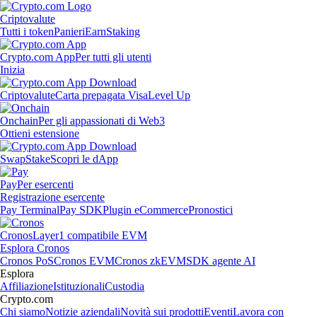
Criptovalute
Tutti i token
Panieri
Earn
Staking
Crypto.com App
Per tutti gli utenti
Inizia
Criptovalute
Carta prepagata Visa
Level Up
Onchain
Per gli appassionati di Web3
Ottieni estensione
Swap
Stake
Scopri le dApp
Pay
Per esercenti
Registrazione esercente
Pay Terminal
Pay SDK
Plugin eCommerce
Pronostici
Cronos
Layer1 compatibile EVM
Esplora Cronos
Cronos PoS
Cronos EVM
Cronos zkEVM
SDK agente AI
Esplora
Affiliazione
Istituzionali
Custodia
Crypto.com
Chi siamo
Notizie aziendali
Novità sui prodotti
Eventi
Lavora con