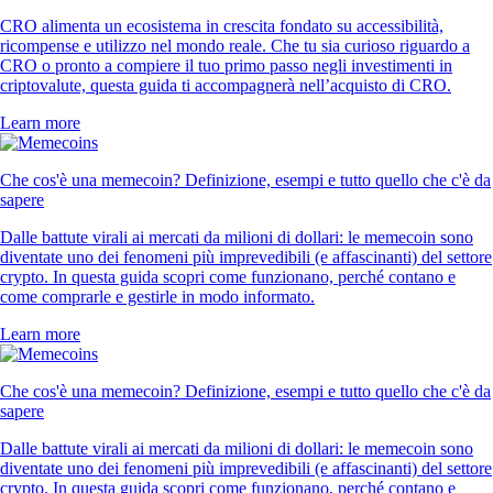
CRO alimenta un ecosistema in crescita fondato su accessibilità,
ricompense e utilizzo nel mondo reale. Che tu sia curioso riguardo a
CRO o pronto a compiere il tuo primo passo negli investimenti in
criptovalute, questa guida ti accompagnerà nell’acquisto di CRO.
Learn more
Che cos'è una memecoin? Definizione, esempi e tutto quello che c'è da
sapere
Dalle battute virali ai mercati da milioni di dollari: le memecoin sono
diventate uno dei fenomeni più imprevedibili (e affascinanti) del settore
crypto. In questa guida scopri come funzionano, perché contano e
come comprarle e gestirle in modo informato.
Learn more
Che cos'è una memecoin? Definizione, esempi e tutto quello che c'è da
sapere
Dalle battute virali ai mercati da milioni di dollari: le memecoin sono
diventate uno dei fenomeni più imprevedibili (e affascinanti) del settore
crypto. In questa guida scopri come funzionano, perché contano e