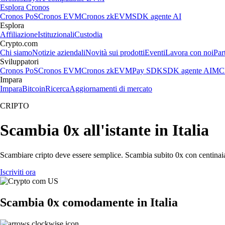
Esplora Cronos
Cronos PoS
Cronos EVM
Cronos zkEVM
SDK agente AI
Esplora
Affiliazione
Istituzionali
Custodia
Crypto.com
Chi siamo
Notizie aziendali
Novità sui prodotti
Eventi
Lavora con noi
Par
Sviluppatori
Cronos PoS
Cronos EVM
Cronos zkEVM
Pay SDK
SDK agente AI
MCP
Impara
Impara
Bitcoin
Ricerca
Aggiornamenti di mercato
CRIPTO
Scambia 0x all'istante in Italia
Scambiare cripto deve essere semplice. Scambia subito 0x con centinaia 
Iscriviti ora
Scambia 0x comodamente in Italia