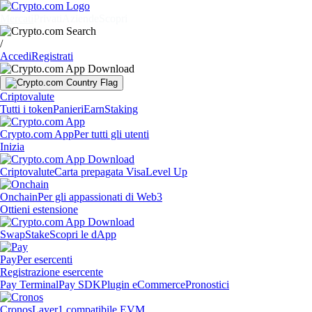
Mercati
Privati
Aziende
Scopri
/
Accedi
Registrati
Criptovalute
Tutti i token
Panieri
Earn
Staking
Crypto.com App
Per tutti gli utenti
Inizia
Criptovalute
Carta prepagata Visa
Level Up
Onchain
Per gli appassionati di Web3
Ottieni estensione
Swap
Stake
Scopri le dApp
Pay
Per esercenti
Registrazione esercente
Pay Terminal
Pay SDK
Plugin eCommerce
Pronostici
Cronos
Layer1 compatibile EVM