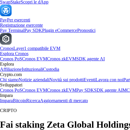
Swap
Stake
Scopri le dApp
Pay
Per esercenti
Registrazione esercente
Pay Terminal
Pay SDK
Plugin eCommerce
Pronostici
Cronos
Layer1 compatibile EVM
Esplora Cronos
Cronos PoS
Cronos EVM
Cronos zkEVM
SDK agente AI
Esplora
Affiliazione
Istituzionali
Custodia
Crypto.com
Chi siamo
Notizie aziendali
Novità sui prodotti
Eventi
Lavora con noi
Par
Sviluppatori
Cronos PoS
Cronos EVM
Cronos zkEVM
Pay SDK
SDK agente AI
MCP
Impara
Impara
Bitcoin
Ricerca
Aggiornamenti di mercato
CRIPTO
Fai staking Zeta Global Holdings