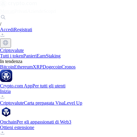
Mercati
Privati
Aziende
Scopri
/
Accedi
Registrati
Criptovalute
Tutti i token
Panieri
Earn
Staking
In tendenza
Bitcoin
Ethereum
XRP
Dogecoin
Cronos
Crypto.com App
Per tutti gli utenti
Inizia
Criptovalute
Carta prepagata Visa
Level Up
Onchain
Per gli appassionati di Web3
Ottieni estensione