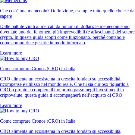
Che cos'è una memecoin? Definizione, esempi e tutto quello che c'è da
sapere
Dalle battute virali ai mercati da milioni di dollari: le memecoin sono
diventate uno dei fenomeni più imprevedibili (e affascinanti) del settore
crypto. In questa guida scopri come funzionano, perché contano e
come comprarle e gestirle in modo informato.
Learn more
Come comprare Cronos (CRO) in Italia
CRO alimenta un ecosistema in crescita fondato su accessibilità,
ricompense e utilizzo nel mondo reale. Che tu sia curioso riguardo a
CRO o pronto a compiere il tuo primo passo negli investimenti in
criptovalute, questa guida ti accompagnerà nell’acquisto di CRO.
Learn more
Come comprare Cronos (CRO) in Italia
CRO alimenta un ecosistema in crescita fondato su accessibilità,