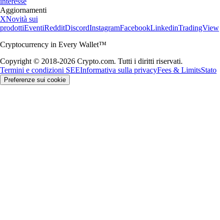
interesse
Aggiornamenti
X
Novità sui
prodotti
Eventi
Reddit
Discord
Instagram
Facebook
Linkedin
TradingView
Cryptocurrency in Every Wallet™
Copyright © 2018-2026 Crypto.com. Tutti i diritti riservati.
Termini e condizioni SEE
Informativa sulla privacy
Fees & Limits
Stato
Preferenze sui cookie