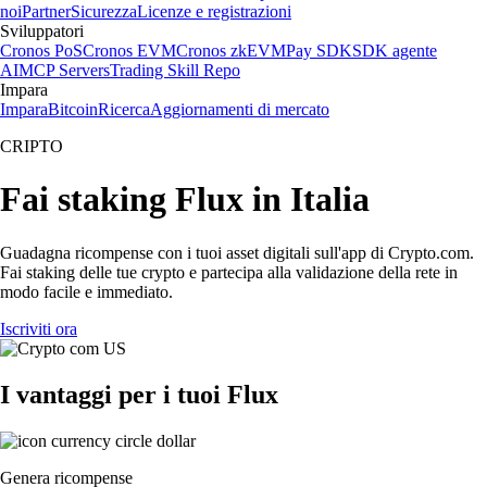
noi
Partner
Sicurezza
Licenze e registrazioni
Sviluppatori
Cronos PoS
Cronos EVM
Cronos zkEVM
Pay SDK
SDK agente
AI
MCP Servers
Trading Skill Repo
Impara
Impara
Bitcoin
Ricerca
Aggiornamenti di mercato
CRIPTO
Fai staking Flux in Italia
Guadagna ricompense con i tuoi asset digitali sull'app di Crypto.com.
Fai staking delle tue crypto e partecipa alla validazione della rete in
modo facile e immediato.
Iscriviti ora
I vantaggi per i tuoi Flux
Genera ricompense