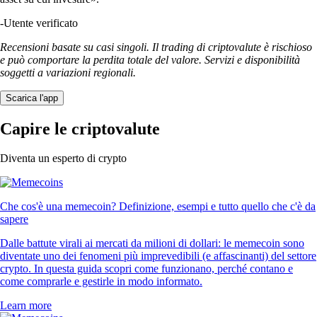
-
Utente verificato
Recensioni basate su casi singoli. Il trading di criptovalute è rischioso
e può comportare la perdita totale del valore. Servizi e disponibilità
soggetti a variazioni regionali.
Scarica l'app
Capire le criptovalute
Diventa un esperto di crypto
Che cos'è una memecoin? Definizione, esempi e tutto quello che c'è da
sapere
Dalle battute virali ai mercati da milioni di dollari: le memecoin sono
diventate uno dei fenomeni più imprevedibili (e affascinanti) del settore
crypto. In questa guida scopri come funzionano, perché contano e
come comprarle e gestirle in modo informato.
Learn more