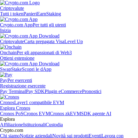
Criptovalute
Tutti i token
Panieri
Earn
Staking
Crypto.com App
Per tutti gli utenti
Inizia
Criptovalute
Carta prepagata Visa
Level Up
Onchain
Per gli appassionati di Web3
Ottieni estensione
Swap
Stake
Scopri le dApp
Pay
Per esercenti
Registrazione esercente
Pay Terminal
Pay SDK
Plugin eCommerce
Pronostici
Cronos
Layer1 compatibile EVM
Esplora Cronos
Cronos PoS
Cronos EVM
Cronos zkEVM
SDK agente AI
Esplora
Affiliazione
Istituzionali
Custodia
Crypto.com
Chi siamo
Notizie aziendali
Novità sui prodotti
Eventi
Lavora con