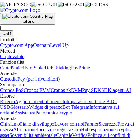
Italiano
|
USD
Prodotti
Crypto.com App
Onchain
Level Up
Mercati
Criptovalute
Funzionalità
Carte
Panieri
Earn
Stake
DeFi Staking
Pay
Prime
Aziende
Custodia
Pay (per i rivenditori)
Sviluppatori
Cronos PoS
Cronos EVM
Cronos zkEVM
Pay SDK
SDK agenti AI
Risorse
Ricerca
Aggiornamenti di mercato
Impara
Convertitore BTC/
USD
Glossario
Widget di prezzo
Bot Telegram
Informativa sui
reclami
Assistenza
Panoramica crypto
Azienda
Chi siamo
Piano di sviluppo
Lavora con noi
Partner
Sicurezza
Prova di
riserva
Affiliazione
Licenze e registrazioni
Hub esplorazione crypto-
asset
Sostenibilità ambientale
Capitale
Verifica
Politica sui conflitti di