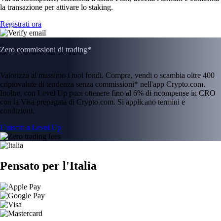
la transazione per attivare lo staking.
Registrati ora
Zero commissioni di trading*
Valorizza al massimo i tuoi fondi. Compra, vendi o scambia oltre 400
criptovalute di tendenza senza commissioni* nell'app Crypto.com.
Inoltre, con Level Up puoi ottenere fino al 6% di ricompense in CRO
con la Visa prepagata di Crypto.com. Si applicano termini e
condizioni.
Unisciti a Level Up
Pensato per l'Italia