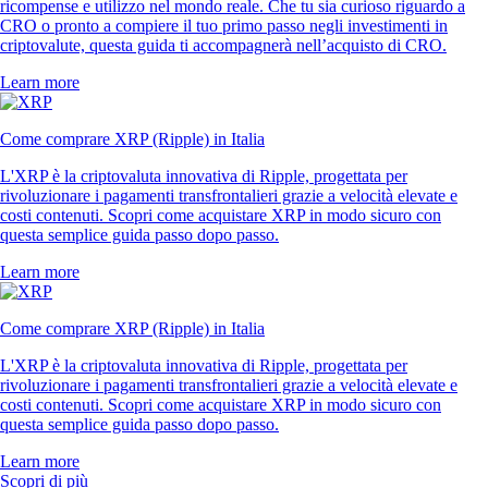
ricompense e utilizzo nel mondo reale. Che tu sia curioso riguardo a
CRO o pronto a compiere il tuo primo passo negli investimenti in
criptovalute, questa guida ti accompagnerà nell’acquisto di CRO.
Learn more
Come comprare XRP (Ripple) in Italia
L'XRP è la criptovaluta innovativa di Ripple, progettata per
rivoluzionare i pagamenti transfrontalieri grazie a velocità elevate e
costi contenuti. Scopri come acquistare XRP in modo sicuro con
questa semplice guida passo dopo passo.
Learn more
Come comprare XRP (Ripple) in Italia
L'XRP è la criptovaluta innovativa di Ripple, progettata per
rivoluzionare i pagamenti transfrontalieri grazie a velocità elevate e
costi contenuti. Scopri come acquistare XRP in modo sicuro con
questa semplice guida passo dopo passo.
Learn more
Scopri di più