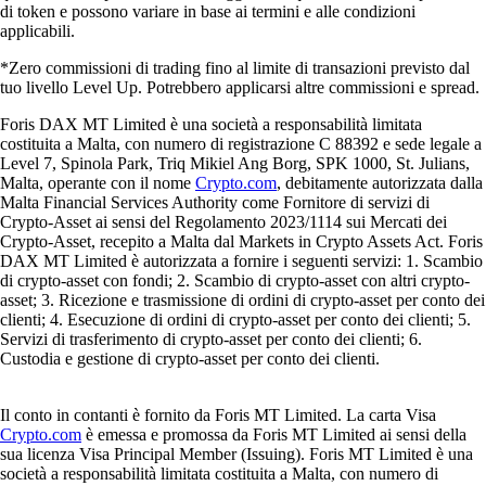
di token e possono variare in base ai termini e alle condizioni
applicabili.
*Zero commissioni di trading fino al limite di transazioni previsto dal
tuo livello Level Up. Potrebbero applicarsi altre commissioni e spread.
Foris DAX MT Limited è una società a responsabilità limitata
costituita a Malta, con numero di registrazione C 88392 e sede legale a
Level 7, Spinola Park, Triq Mikiel Ang Borg, SPK 1000, St. Julians,
Malta, operante con il nome
Crypto.com
, debitamente autorizzata dalla
Malta Financial Services Authority come Fornitore di servizi di
Crypto-Asset ai sensi del Regolamento 2023/1114 sui Mercati dei
Crypto-Asset, recepito a Malta dal Markets in Crypto Assets Act. Foris
DAX MT Limited è autorizzata a fornire i seguenti servizi: 1. Scambio
di crypto-asset con fondi; 2. Scambio di crypto-asset con altri crypto-
asset; 3. Ricezione e trasmissione di ordini di crypto-asset per conto dei
clienti; 4. Esecuzione di ordini di crypto-asset per conto dei clienti; 5.
Servizi di trasferimento di crypto-asset per conto dei clienti; 6.
Custodia e gestione di crypto-asset per conto dei clienti.
Il conto in contanti è fornito da Foris MT Limited. La carta Visa
Crypto.com
è emessa e promossa da Foris MT Limited ai sensi della
sua licenza Visa Principal Member (Issuing). Foris MT Limited è una
società a responsabilità limitata costituita a Malta, con numero di