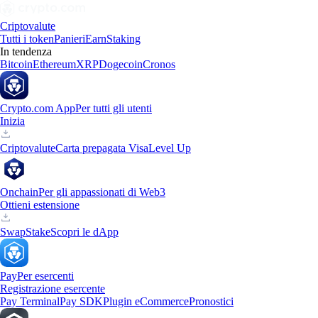
Criptovalute
Tutti i token
Panieri
Earn
Staking
In tendenza
Bitcoin
Ethereum
XRP
Dogecoin
Cronos
Crypto.com App
Per tutti gli utenti
Inizia
Criptovalute
Carta prepagata Visa
Level Up
Onchain
Per gli appassionati di Web3
Ottieni estensione
Swap
Stake
Scopri le dApp
Pay
Per esercenti
Registrazione esercente
Pay Terminal
Pay SDK
Plugin eCommerce
Pronostici