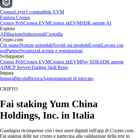
Cronos
Layer1 compatibile EVM
Esplora Cronos
Cronos PoS
Cronos EVM
Cronos zkEVM
SDK agente AI
Esplora
Affiliazione
Istituzionali
Custodia
Crypto.com
Chi siamo
Notizie aziendali
Novità sui prodotti
Eventi
Lavora con
noi
Partner
Sicurezza
Licenze e registrazioni
Sviluppatori
Cronos PoS
Cronos EVM
Cronos zkEVM
Pay SDK
SDK agente
AI
MCP Servers
Trading Skill Repo
Impara
Impara
Bitcoin
Ricerca
Aggiornamenti di mercato
CRIPTO
Fai staking Yum China
Holdings, Inc. in Italia
Guadagna ricompense con i tuoi asset digitali sull'app di Crypto.com.
Fai staking delle tue crypto e partecipa alla validazione della rete in