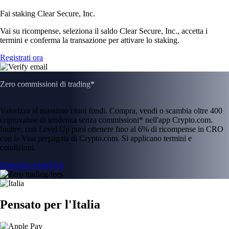
Fai staking Clear Secure, Inc.
Vai su ricompense, seleziona il saldo Clear Secure, Inc., accetta i
termini e conferma la transazione per attivare lo staking.
Registrati ora
Zero commissioni di trading*
Valorizza al massimo i tuoi fondi. Compra, vendi o scambia oltre 400
criptovalute di tendenza senza commissioni* nell'app Crypto.com.
Inoltre, con Level Up puoi ottenere fino al 6% di ricompense in CRO
con la Visa prepagata di Crypto.com. Si applicano termini e
condizioni.
Unisciti a Level Up
Pensato per l'Italia