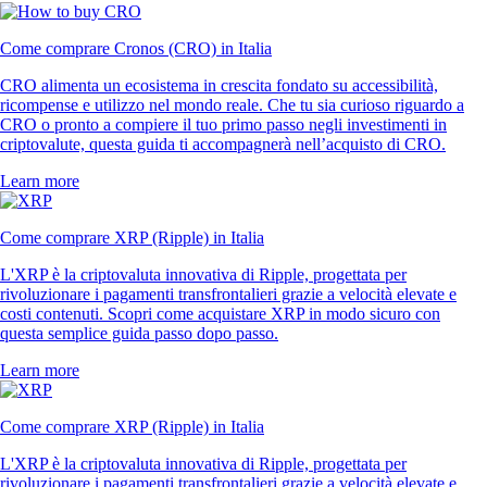
Come comprare Cronos (CRO) in Italia
CRO alimenta un ecosistema in crescita fondato su accessibilità,
ricompense e utilizzo nel mondo reale. Che tu sia curioso riguardo a
CRO o pronto a compiere il tuo primo passo negli investimenti in
criptovalute, questa guida ti accompagnerà nell’acquisto di CRO.
Learn more
Come comprare XRP (Ripple) in Italia
L'XRP è la criptovaluta innovativa di Ripple, progettata per
rivoluzionare i pagamenti transfrontalieri grazie a velocità elevate e
costi contenuti. Scopri come acquistare XRP in modo sicuro con
questa semplice guida passo dopo passo.
Learn more
Come comprare XRP (Ripple) in Italia
L'XRP è la criptovaluta innovativa di Ripple, progettata per
rivoluzionare i pagamenti transfrontalieri grazie a velocità elevate e