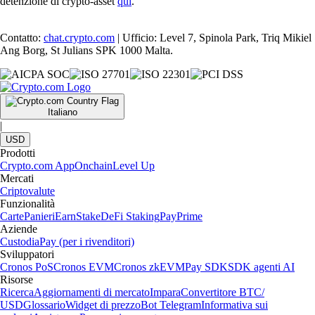
detenzione di crypto-asset
qui
.
Contatto:
chat.crypto.com
| Ufficio: Level 7, Spinola Park, Triq Mikiel
Ang Borg, St Julians SPK 1000 Malta.
Italiano
|
USD
Prodotti
Crypto.com App
Onchain
Level Up
Mercati
Criptovalute
Funzionalità
Carte
Panieri
Earn
Stake
DeFi Staking
Pay
Prime
Aziende
Custodia
Pay (per i rivenditori)
Sviluppatori
Cronos PoS
Cronos EVM
Cronos zkEVM
Pay SDK
SDK agenti AI
Risorse
Ricerca
Aggiornamenti di mercato
Impara
Convertitore BTC/
USD
Glossario
Widget di prezzo
Bot Telegram
Informativa sui