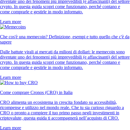
diventate uno dei fenomeni più imprevedibili (e affascinanti) del settore
crypto. In questa guida scopri come funzionano, perché contano e
come comprarle e gestirle in modo informato.
Learn more
Che cos'è una memecoin? Definizione, esempi e tutto quello che c'è da
sapere
Dalle battute virali ai mercati da milioni di dollari: le memecoin sono
diventate uno dei fenomeni più imprevedibili (e affascinanti) del settore
crypto. In questa guida scopri come funzionano, perché contano e
come comprarle e gestirle in modo informato.
Learn more
Come comprare Cronos (CRO) in Italia
CRO alimenta un ecosistema in crescita fondato su accessibilità,
ricompense e utilizzo nel mondo reale. Che tu sia curioso riguardo a
CRO o pronto a compiere il tuo primo passo negli investimenti in
criptovalute, questa guida ti accompagnerà nell’acquisto di CRO.
Learn more