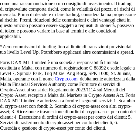
come una raccomandazione o un consiglio di investimento. Il trading
di criptovalute comporta rischi, come la volatilità dei prezzi e i rischi di
mercato. Prima di decidere di fare trading, considera la tua propensione
al rischio. Premi, riduzioni delle commissioni e altri vantaggi citati in
questo articolo possono essere soggetti a requisiti di idoneità, possesso
di token e possono variare in base ai termini e alle condizioni
applicabili.
*Zero commissioni di trading fino al limite di transazioni previsto dal
tuo livello Level Up. Potrebbero applicarsi altre commissioni e spread.
Foris DAX MT Limited è una società a responsabilità limitata
costituita a Malta, con numero di registrazione C 88392 e sede legale a
Level 7, Spinola Park, Triq Mikiel Ang Borg, SPK 1000, St. Julians,
Malta, operante con il nome
Crypto.com
, debitamente autorizzata dalla
Malta Financial Services Authority come Fornitore di servizi di
Crypto-Asset ai sensi del Regolamento 2023/1114 sui Mercati dei
Crypto-Asset, recepito a Malta dal Markets in Crypto Assets Act. Foris
DAX MT Limited è autorizzata a fornire i seguenti servizi: 1. Scambio
di crypto-asset con fondi; 2. Scambio di crypto-asset con altri crypto-
asset; 3. Ricezione e trasmissione di ordini di crypto-asset per conto dei
clienti; 4. Esecuzione di ordini di crypto-asset per conto dei clienti; 5.
Servizi di trasferimento di crypto-asset per conto dei clienti; 6.
Custodia e gestione di crypto-asset per conto dei clienti.