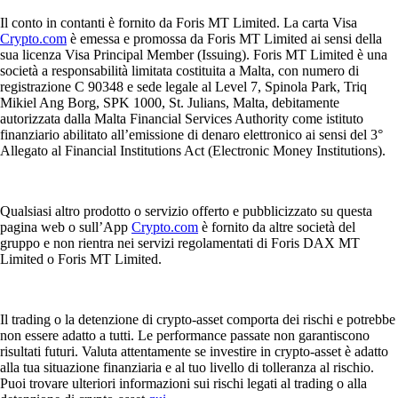
Il conto in contanti è fornito da Foris MT Limited. La carta Visa
Crypto.com
è emessa e promossa da Foris MT Limited ai sensi della
sua licenza Visa Principal Member (Issuing). Foris MT Limited è una
società a responsabilità limitata costituita a Malta, con numero di
registrazione C 90348 e sede legale al Level 7, Spinola Park, Triq
Mikiel Ang Borg, SPK 1000, St. Julians, Malta, debitamente
autorizzata dalla Malta Financial Services Authority come istituto
finanziario abilitato all’emissione di denaro elettronico ai sensi del 3°
Allegato al Financial Institutions Act (Electronic Money Institutions).
Qualsiasi altro prodotto o servizio offerto e pubblicizzato su questa
pagina web o sull’App
Crypto.com
è fornito da altre società del
gruppo e non rientra nei servizi regolamentati di Foris DAX MT
Limited o Foris MT Limited.
Il trading o la detenzione di crypto-asset comporta dei rischi e potrebbe
non essere adatto a tutti. Le performance passate non garantiscono
risultati futuri. Valuta attentamente se investire in crypto-asset è adatto
alla tua situazione finanziaria e al tuo livello di tolleranza al rischio.
Puoi trovare ulteriori informazioni sui rischi legati al trading o alla