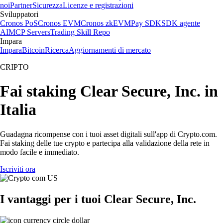
noi
Partner
Sicurezza
Licenze e registrazioni
Sviluppatori
Cronos PoS
Cronos EVM
Cronos zkEVM
Pay SDK
SDK agente
AI
MCP Servers
Trading Skill Repo
Impara
Impara
Bitcoin
Ricerca
Aggiornamenti di mercato
CRIPTO
Fai staking Clear Secure, Inc. in
Italia
Guadagna ricompense con i tuoi asset digitali sull'app di Crypto.com.
Fai staking delle tue crypto e partecipa alla validazione della rete in
modo facile e immediato.
Iscriviti ora
I vantaggi per i tuoi Clear Secure, Inc.