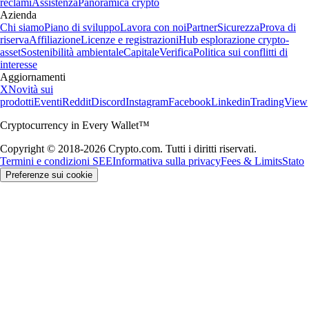
reclami
Assistenza
Panoramica crypto
Azienda
Chi siamo
Piano di sviluppo
Lavora con noi
Partner
Sicurezza
Prova di
riserva
Affiliazione
Licenze e registrazioni
Hub esplorazione crypto-
asset
Sostenibilità ambientale
Capitale
Verifica
Politica sui conflitti di
interesse
Aggiornamenti
X
Novità sui
prodotti
Eventi
Reddit
Discord
Instagram
Facebook
Linkedin
TradingView
Cryptocurrency in Every Wallet™
Copyright © 2018-2026 Crypto.com. Tutti i diritti riservati.
Termini e condizioni SEE
Informativa sulla privacy
Fees & Limits
Stato
Preferenze sui cookie