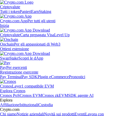
Criptovalute
Tutti i token
Panieri
Earn
Staking
Crypto.com App
Per tutti gli utenti
Inizia
Criptovalute
Carta prepagata Visa
Level Up
Onchain
Per gli appassionati di Web3
Ottieni estensione
Swap
Stake
Scopri le dApp
Pay
Per esercenti
Registrazione esercente
Pay Terminal
Pay SDK
Plugin eCommerce
Pronostici
Cronos
Layer1 compatibile EVM
Esplora Cronos
Cronos PoS
Cronos EVM
Cronos zkEVM
SDK agente AI
Esplora
Affiliazione
Istituzionali
Custodia
Crypto.com
Chi siamo
Notizie aziendali
Novità sui prodotti
Eventi
Lavora con