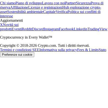
Chi siamo
Piano di sviluppo
Lavora con noi
Partner
Sicurezza
Prova di
riserva
Affiliazione
Licenze e registrazioni
Hub esplorazione crypto-
asset
Sostenibilità ambientale
Capitale
Verifica
Politica sui conflitti di
interesse
Aggiornamenti
X
Novità sui
prodotti
Eventi
Reddit
Discord
Instagram
Facebook
Linkedin
TradingView
Cryptocurrency in Every Wallet™
Copyright © 2018-2026 Crypto.com. Tutti i diritti riservati.
Termini e condizioni SEE
Informativa sulla privacy
Fees & Limits
Stato
Preferenze sui cookie