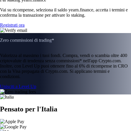
Vai su ricompense, seleziona il saldo yearn.finance, accetta i termini e
conferma la transazione per attivare lo staking.
Registrati ora
Zero commissioni di trading*
Valorizza al massimo i tuoi fondi. Compra, vendi o scambia oltre 400
criptovalute di tendenza senza commissioni* nell'app Crypto.com.
Inoltre, con Level Up puoi ottenere fino al 6% di ricompense in CRO
con la Visa prepagata di Crypto.com. Si applicano termini e
condizioni.
Unisciti a Level Up
Pensato per l'Italia