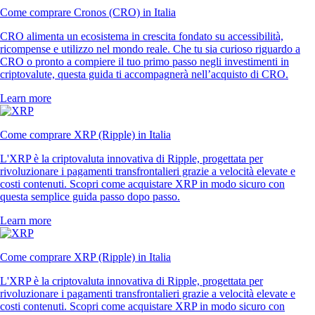
Come comprare Cronos (CRO) in Italia
CRO alimenta un ecosistema in crescita fondato su accessibilità,
ricompense e utilizzo nel mondo reale. Che tu sia curioso riguardo a
CRO o pronto a compiere il tuo primo passo negli investimenti in
criptovalute, questa guida ti accompagnerà nell’acquisto di CRO.
Learn more
Come comprare XRP (Ripple) in Italia
L'XRP è la criptovaluta innovativa di Ripple, progettata per
rivoluzionare i pagamenti transfrontalieri grazie a velocità elevate e
costi contenuti. Scopri come acquistare XRP in modo sicuro con
questa semplice guida passo dopo passo.
Learn more
Come comprare XRP (Ripple) in Italia
L'XRP è la criptovaluta innovativa di Ripple, progettata per
rivoluzionare i pagamenti transfrontalieri grazie a velocità elevate e
costi contenuti. Scopri come acquistare XRP in modo sicuro con