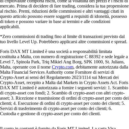
di criptovalute comporta rischi, come la volatilità dei prezzi e i rischi di
mercato. Prima di decidere di fare trading, considera la tua propensione
al rischio. Premi, riduzioni delle commissioni e altri vantaggi citati in
questo articolo possono essere soggetti a requisiti di idoneità, possesso
di token e possono variare in base ai termini e alle condizioni
applicabili.
*Zero commissioni di trading fino al limite di transazioni previsto dal
tuo livello Level Up. Potrebbero applicarsi altre commissioni e spread.
Foris DAX MT Limited è una società a responsabilità limitata
costituita a Malta, con numero di registrazione C 88392 e sede legale a
Level 7, Spinola Park, Triq Mikiel Ang Borg, SPK 1000, St. Julians,
Malta, operante con il nome
Crypto.com
, debitamente autorizzata dalla
Malta Financial Services Authority come Fornitore di servizi di
Crypto-Asset ai sensi del Regolamento 2023/1114 sui Mercati dei
Crypto-Asset, recepito a Malta dal Markets in Crypto Assets Act. Foris
DAX MT Limited è autorizzata a fornire i seguenti servizi: 1. Scambio
di crypto-asset con fondi; 2. Scambio di crypto-asset con altri crypto-
asset; 3. Ricezione e trasmissione di ordini di crypto-asset per conto dei
clienti; 4. Esecuzione di ordini di crypto-asset per conto dei clienti; 5.
Servizi di trasferimento di crypto-asset per conto dei clienti; 6.
Custodia e gestione di crypto-asset per conto dei clienti.
Il conto in contanti è fornito da Foris MT Limited. La carta Visa