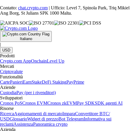
Contatto:
chat.crypto.com
| Ufficio: Level 7, Spinola Park, Triq Mikiel
Ang Borg, St Julians SPK 1000 Malta.
Italiano
|
USD
Prodotti
Crypto.com App
Onchain
Level Up
Mercati
Criptovalute
Funzionalità
Carte
Panieri
Earn
Stake
DeFi Staking
Pay
Prime
Aziende
Custodia
Pay (per i rivenditori)
Sviluppatori
Cronos PoS
Cronos EVM
Cronos zkEVM
Pay SDK
SDK agenti AI
Risorse
Ricerca
Aggiornamenti di mercato
Impara
Convertitore BTC/
USD
Glossario
Widget di prezzo
Bot Telegram
Informativa sui
reclami
Assistenza
Panoramica crypto
Azienda