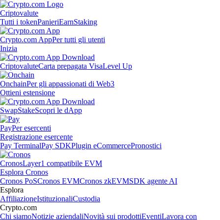
Criptovalute
Tutti i token
Panieri
Earn
Staking
Crypto.com App
Per tutti gli utenti
Inizia
Criptovalute
Carta prepagata Visa
Level Up
Onchain
Per gli appassionati di Web3
Ottieni estensione
Swap
Stake
Scopri le dApp
Pay
Per esercenti
Registrazione esercente
Pay Terminal
Pay SDK
Plugin eCommerce
Pronostici
Cronos
Layer1 compatibile EVM
Esplora Cronos
Cronos PoS
Cronos EVM
Cronos zkEVM
SDK agente AI
Esplora
Affiliazione
Istituzionali
Custodia
Crypto.com
Chi siamo
Notizie aziendali
Novità sui prodotti
Eventi
Lavora con