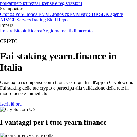
noi
Partner
Sicurezza
Licenze e registrazioni
Sviluppatori
Cronos PoS
Cronos EVM
Cronos zkEVM
Pay SDK
SDK agente
AI
MCP Servers
Trading Skill Repo
Impara
Impara
Bitcoin
Ricerca
Aggiornamenti di mercato
CRIPTO
Fai staking yearn.finance in
Italia
Guadagna ricompense con i tuoi asset digitali sull'app di Crypto.com.
Fai staking delle tue crypto e partecipa alla validazione della rete in
modo facile e immediato.
Iscriviti ora
I vantaggi per i tuoi yearn.finance