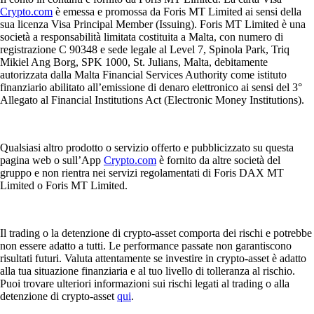
Crypto.com
è emessa e promossa da Foris MT Limited ai sensi della
sua licenza Visa Principal Member (Issuing). Foris MT Limited è una
società a responsabilità limitata costituita a Malta, con numero di
registrazione C 90348 e sede legale al Level 7, Spinola Park, Triq
Mikiel Ang Borg, SPK 1000, St. Julians, Malta, debitamente
autorizzata dalla Malta Financial Services Authority come istituto
finanziario abilitato all’emissione di denaro elettronico ai sensi del 3°
Allegato al Financial Institutions Act (Electronic Money Institutions).
Qualsiasi altro prodotto o servizio offerto e pubblicizzato su questa
pagina web o sull’App
Crypto.com
è fornito da altre società del
gruppo e non rientra nei servizi regolamentati di Foris DAX MT
Limited o Foris MT Limited.
Il trading o la detenzione di crypto-asset comporta dei rischi e potrebbe
non essere adatto a tutti. Le performance passate non garantiscono
risultati futuri. Valuta attentamente se investire in crypto-asset è adatto
alla tua situazione finanziaria e al tuo livello di tolleranza al rischio.
Puoi trovare ulteriori informazioni sui rischi legati al trading o alla
detenzione di crypto-asset
qui
.