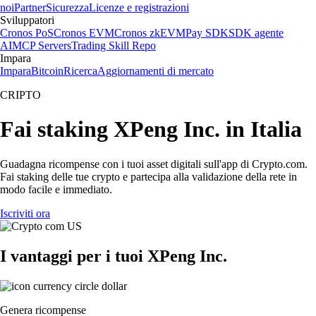
noi
Partner
Sicurezza
Licenze e registrazioni
Sviluppatori
Cronos PoS
Cronos EVM
Cronos zkEVM
Pay SDK
SDK agente
AI
MCP Servers
Trading Skill Repo
Impara
Impara
Bitcoin
Ricerca
Aggiornamenti di mercato
CRIPTO
Fai staking XPeng Inc. in Italia
Guadagna ricompense con i tuoi asset digitali sull'app di Crypto.com.
Fai staking delle tue crypto e partecipa alla validazione della rete in
modo facile e immediato.
Iscriviti ora
I vantaggi per i tuoi XPeng Inc.
Genera ricompense