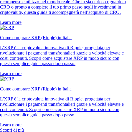
ricompense e utilizzo nel mondo reale. Che tu sia curioso riguardo a
CRO o pronto a compiere il tuo primo passo negli investimenti in
criptovalute, questa guida ti accompagnerà nell’acquisto di CRO.
Learn more
Come comprare XRP (Ripple) in Italia
L'XRP è la criptovaluta innovativa di Ripple, progettata per
rivoluzionare i pagamenti transfrontalieri grazie a velocità elevate e
costi contenuti. Scopri come acquistare XRP in modo sicuro con
questa semplice guida passo dopo passo.
Learn more
Come comprare XRP (Ripple) in Italia
L'XRP è la criptovaluta innovativa di Ripple, progettata per
rivoluzionare i pagamenti transfrontalieri grazie a velocità elevate e
costi contenuti. Scopri come acquistare XRP in modo sicuro con
questa semplice guida passo dopo passo.
Learn more
Scopri di più