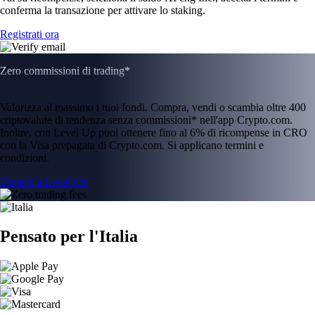
conferma la transazione per attivare lo staking.
Registrati ora
Zero commissioni di trading*
Valorizza al massimo i tuoi fondi. Compra, vendi o scambia oltre 400
criptovalute di tendenza senza commissioni* nell'app Crypto.com.
Inoltre, con Level Up puoi ottenere fino al 6% di ricompense in CRO
con la Visa prepagata di Crypto.com. Si applicano termini e
condizioni.
Unisciti a Level Up
Pensato per l'Italia