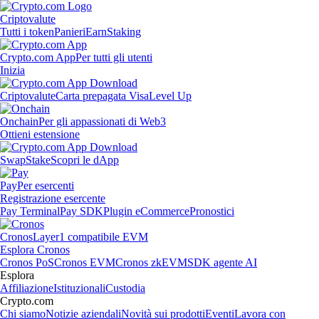
Criptovalute
Tutti i token
Panieri
Earn
Staking
Crypto.com App
Per tutti gli utenti
Inizia
Criptovalute
Carta prepagata Visa
Level Up
Onchain
Per gli appassionati di Web3
Ottieni estensione
Swap
Stake
Scopri le dApp
Pay
Per esercenti
Registrazione esercente
Pay Terminal
Pay SDK
Plugin eCommerce
Pronostici
Cronos
Layer1 compatibile EVM
Esplora Cronos
Cronos PoS
Cronos EVM
Cronos zkEVM
SDK agente AI
Esplora
Affiliazione
Istituzionali
Custodia
Crypto.com
Chi siamo
Notizie aziendali
Novità sui prodotti
Eventi
Lavora con