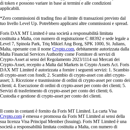
di token e possono variare in base ai termini e alle condizioni
applicabili.
*Zero commissioni di trading fino al limite di transazioni previsto dal
tuo livello Level Up. Potrebbero applicarsi altre commissioni e spread.
Foris DAX MT Limited è una società a responsabilità limitata
costituita a Malta, con numero di registrazione C 88392 e sede legale a
Level 7, Spinola Park, Triq Mikiel Ang Borg, SPK 1000, St. Julians,
Malta, operante con il nome
Crypto.com
, debitamente autorizzata dalla
Malta Financial Services Authority come Fornitore di servizi di
Crypto-Asset ai sensi del Regolamento 2023/1114 sui Mercati dei
Crypto-Asset, recepito a Malta dal Markets in Crypto Assets Act. Foris
DAX MT Limited è autorizzata a fornire i seguenti servizi: 1. Scambio
di crypto-asset con fondi; 2. Scambio di crypto-asset con altri crypto-
asset; 3. Ricezione e trasmissione di ordini di crypto-asset per conto dei
clienti; 4. Esecuzione di ordini di crypto-asset per conto dei clienti; 5.
Servizi di trasferimento di crypto-asset per conto dei clienti; 6.
Custodia e gestione di crypto-asset per conto dei clienti.
Il conto in contanti è fornito da Foris MT Limited. La carta Visa
Crypto.com
è emessa e promossa da Foris MT Limited ai sensi della
sua licenza Visa Principal Member (Issuing). Foris MT Limited è una
società a responsabilità limitata costituita a Malta, con numero di