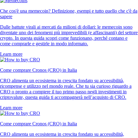
Che cos'è una memecoin? Definizione, esempi e tutto quello che c'è da
sapere
Dalle battute virali ai mercati da milioni di dollari: le memecoin sono
diventate uno dei fenomeni più imprevedibili (e affascinanti) del settore
crypto. In questa guida scopri come funzionano, perché contano e
come comprarle e gestirle in modo informato.
Learn more
Come comprare Cronos (CRO) in Italia
CRO alimenta un ecosistema in crescita fondato su accessibilità,
ricompense e utilizzo nel mondo reale. Che tu sia curioso riguardo a
CRO o pronto a compiere il tuo primo passo negli investimenti in
criptovalute, questa guida ti accompagnerà nell’acquisto di CRO.
Learn more
Come comprare Cronos (CRO) in Italia
CRO alimenta un ecosistema in crescita fondato su accessibilità,