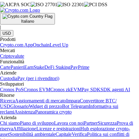
Italiano
|
USD
Prodotti
Crypto.com App
Onchain
Level Up
Mercati
Criptovalute
Funzionalità
Carte
Panieri
Earn
Stake
DeFi Staking
Pay
Prime
Aziende
Custodia
Pay (per i rivenditori)
Sviluppatori
Cronos PoS
Cronos EVM
Cronos zkEVM
Pay SDK
SDK agenti AI
Risorse
Ricerca
Aggiornamenti di mercato
Impara
Convertitore BTC/
USD
Glossario
Widget di prezzo
Bot Telegram
Informativa sui
reclami
Assistenza
Panoramica crypto
Azienda
Chi siamo
Piano di sviluppo
Lavora con noi
Partner
Sicurezza
Prova di
riserva
Affiliazione
Licenze e registrazioni
Hub esplorazione crypto-
asset
Sostenibilità ambientale
Capitale
Verifica
Politica sui conflitti di