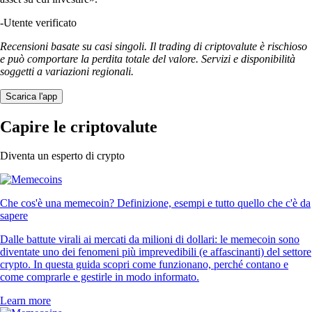
-
Utente verificato
Recensioni basate su casi singoli. Il trading di criptovalute è rischioso
e può comportare la perdita totale del valore. Servizi e disponibilità
soggetti a variazioni regionali.
Scarica l'app
Capire le criptovalute
Diventa un esperto di crypto
Che cos'è una memecoin? Definizione, esempi e tutto quello che c'è da
sapere
Dalle battute virali ai mercati da milioni di dollari: le memecoin sono
diventate uno dei fenomeni più imprevedibili (e affascinanti) del settore
crypto. In questa guida scopri come funzionano, perché contano e
come comprarle e gestirle in modo informato.
Learn more