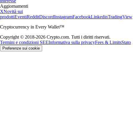
interesse
Aggiornamenti
X
Novità sui
prodotti
Eventi
Reddit
Discord
Instagram
Facebook
Linkedin
TradingView
Cryptocurrency in Every Wallet™
Copyright © 2018-2026 Crypto.com. Tutti i diritti riservati.
Termini e condizioni SEE
Informativa sulla privacy
Fees & Limits
Stato
Preferenze sui cookie