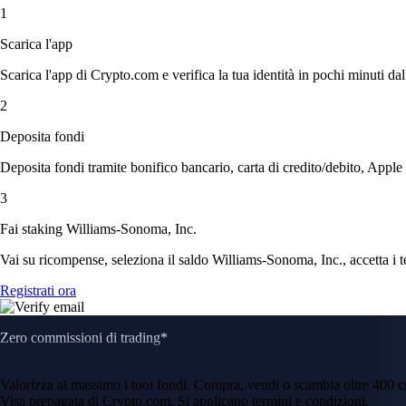
1
Scarica l'app
Scarica l'app di Crypto.com e verifica la tua identità in pochi minuti dal
2
Deposita fondi
Deposita fondi tramite bonifico bancario, carta di credito/debito, Apple
3
Fai staking Williams-Sonoma, Inc.
Vai su ricompense, seleziona il saldo Williams-Sonoma, Inc., accetta i t
Registrati ora
Zero commissioni di trading*
Valorizza al massimo i tuoi fondi. Compra, vendi o scambia oltre 400 
Visa prepagata di Crypto.com. Si applicano termini e condizioni.