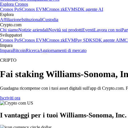
Esplora Cronos
Cronos PoS
Cronos EVM
Cronos zkEVM
SDK agente AI
Esplora
Affiliazione
Istituzionali
Custodia
Crypto.com
Chi siamo
Notizie aziendali
Novità sui prodotti
Eventi
Lavora con noi
Par
Sviluppatori
Cronos PoS
Cronos EVM
Cronos zkEVM
Pay SDK
SDK agente AI
MCP
Impara
Impara
Bitcoin
Ricerca
Aggiornamenti di mercato
CRIPTO
Fai staking Williams-Sonoma, Inc
Guadagna ricompense con i tuoi asset digitali sull'app di Crypto.com. Fa
Iscriviti ora
I vantaggi per i tuoi Williams-Sonoma, Inc.