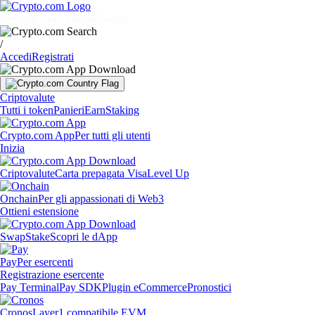
Mercati
Privati
Aziende
Scopri
/
Accedi
Registrati
Criptovalute
Tutti i token
Panieri
Earn
Staking
Crypto.com App
Per tutti gli utenti
Inizia
Criptovalute
Carta prepagata Visa
Level Up
Onchain
Per gli appassionati di Web3
Ottieni estensione
Swap
Stake
Scopri le dApp
Pay
Per esercenti
Registrazione esercente
Pay Terminal
Pay SDK
Plugin eCommerce
Pronostici
Cronos
Layer1 compatibile EVM