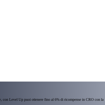
re, con Level Up puoi ottenere fino al 6% di ricompense in CRO con la