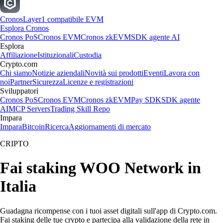
Cronos
Layer1 compatibile EVM
Esplora Cronos
Cronos PoS
Cronos EVM
Cronos zkEVM
SDK agente AI
Esplora
Affiliazione
Istituzionali
Custodia
Crypto.com
Chi siamo
Notizie aziendali
Novità sui prodotti
Eventi
Lavora con
noi
Partner
Sicurezza
Licenze e registrazioni
Sviluppatori
Cronos PoS
Cronos EVM
Cronos zkEVM
Pay SDK
SDK agente
AI
MCP Servers
Trading Skill Repo
Impara
Impara
Bitcoin
Ricerca
Aggiornamenti di mercato
CRIPTO
Fai staking WOO Network in
Italia
Guadagna ricompense con i tuoi asset digitali sull'app di Crypto.com.
Fai staking delle tue crypto e partecipa alla validazione della rete in