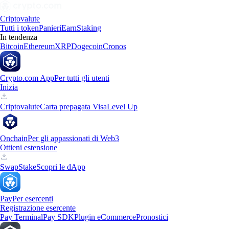
Criptovalute
Tutti i token
Panieri
Earn
Staking
In tendenza
Bitcoin
Ethereum
XRP
Dogecoin
Cronos
Crypto.com App
Per tutti gli utenti
Inizia
Criptovalute
Carta prepagata Visa
Level Up
Onchain
Per gli appassionati di Web3
Ottieni estensione
Swap
Stake
Scopri le dApp
Pay
Per esercenti
Registrazione esercente
Pay Terminal
Pay SDK
Plugin eCommerce
Pronostici