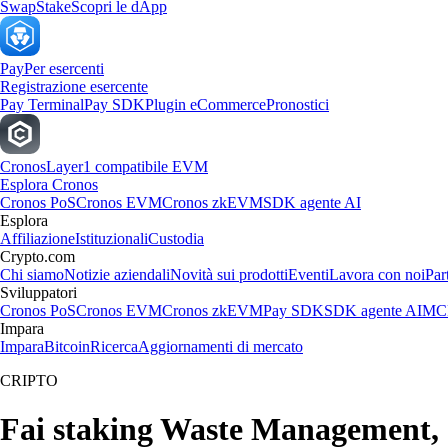
Swap
Stake
Scopri le dApp
Pay
Per esercenti
Registrazione esercente
Pay Terminal
Pay SDK
Plugin eCommerce
Pronostici
Cronos
Layer1 compatibile EVM
Esplora Cronos
Cronos PoS
Cronos EVM
Cronos zkEVM
SDK agente AI
Esplora
Affiliazione
Istituzionali
Custodia
Crypto.com
Chi siamo
Notizie aziendali
Novità sui prodotti
Eventi
Lavora con noi
Par
Sviluppatori
Cronos PoS
Cronos EVM
Cronos zkEVM
Pay SDK
SDK agente AI
MCP
Impara
Impara
Bitcoin
Ricerca
Aggiornamenti di mercato
CRIPTO
Fai staking Waste Management, In