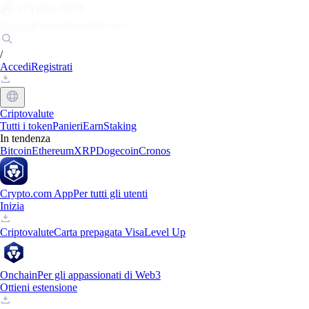
Mercati
Privati
Aziende
Scopri
/
Accedi
Registrati
Criptovalute
Tutti i token
Panieri
Earn
Staking
In tendenza
Bitcoin
Ethereum
XRP
Dogecoin
Cronos
Crypto.com App
Per tutti gli utenti
Inizia
Criptovalute
Carta prepagata Visa
Level Up
Onchain
Per gli appassionati di Web3
Ottieni estensione