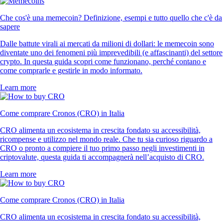
Che cos'è una memecoin? Definizione, esempi e tutto quello che c'è da
sapere
Dalle battute virali ai mercati da milioni di dollari: le memecoin sono
diventate uno dei fenomeni più imprevedibili (e affascinanti) del settore
crypto. In questa guida scopri come funzionano, perché contano e
come comprarle e gestirle in modo informato.
Learn more
Come comprare Cronos (CRO) in Italia
CRO alimenta un ecosistema in crescita fondato su accessibilità,
ricompense e utilizzo nel mondo reale. Che tu sia curioso riguardo a
CRO o pronto a compiere il tuo primo passo negli investimenti in
criptovalute, questa guida ti accompagnerà nell’acquisto di CRO.
Learn more
Come comprare Cronos (CRO) in Italia
CRO alimenta un ecosistema in crescita fondato su accessibilità,