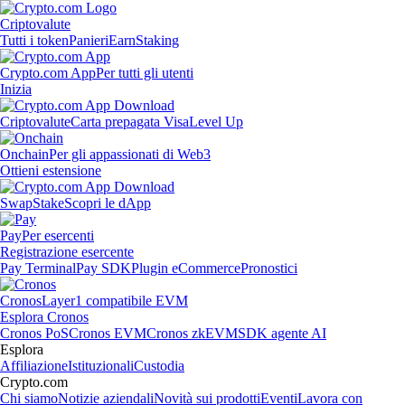
Criptovalute
Tutti i token
Panieri
Earn
Staking
Crypto.com App
Per tutti gli utenti
Inizia
Criptovalute
Carta prepagata Visa
Level Up
Onchain
Per gli appassionati di Web3
Ottieni estensione
Swap
Stake
Scopri le dApp
Pay
Per esercenti
Registrazione esercente
Pay Terminal
Pay SDK
Plugin eCommerce
Pronostici
Cronos
Layer1 compatibile EVM
Esplora Cronos
Cronos PoS
Cronos EVM
Cronos zkEVM
SDK agente AI
Esplora
Affiliazione
Istituzionali
Custodia
Crypto.com
Chi siamo
Notizie aziendali
Novità sui prodotti
Eventi
Lavora con