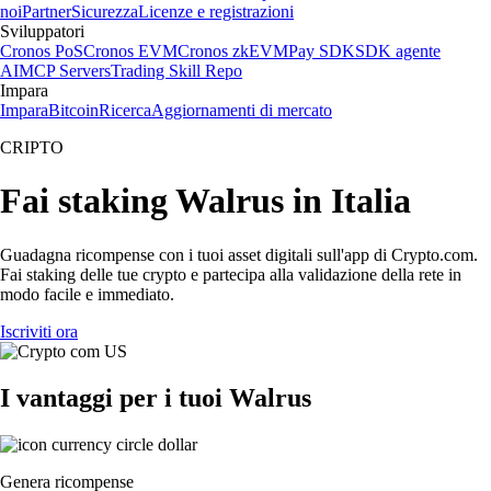
noi
Partner
Sicurezza
Licenze e registrazioni
Sviluppatori
Cronos PoS
Cronos EVM
Cronos zkEVM
Pay SDK
SDK agente
AI
MCP Servers
Trading Skill Repo
Impara
Impara
Bitcoin
Ricerca
Aggiornamenti di mercato
CRIPTO
Fai staking Walrus in Italia
Guadagna ricompense con i tuoi asset digitali sull'app di Crypto.com.
Fai staking delle tue crypto e partecipa alla validazione della rete in
modo facile e immediato.
Iscriviti ora
I vantaggi per i tuoi Walrus
Genera ricompense