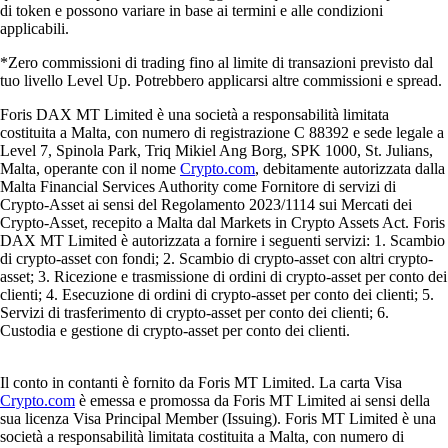
di token e possono variare in base ai termini e alle condizioni
applicabili.
*Zero commissioni di trading fino al limite di transazioni previsto dal
tuo livello Level Up. Potrebbero applicarsi altre commissioni e spread.
Foris DAX MT Limited è una società a responsabilità limitata
costituita a Malta, con numero di registrazione C 88392 e sede legale a
Level 7, Spinola Park, Triq Mikiel Ang Borg, SPK 1000, St. Julians,
Malta, operante con il nome
Crypto.com
, debitamente autorizzata dalla
Malta Financial Services Authority come Fornitore di servizi di
Crypto-Asset ai sensi del Regolamento 2023/1114 sui Mercati dei
Crypto-Asset, recepito a Malta dal Markets in Crypto Assets Act. Foris
DAX MT Limited è autorizzata a fornire i seguenti servizi: 1. Scambio
di crypto-asset con fondi; 2. Scambio di crypto-asset con altri crypto-
asset; 3. Ricezione e trasmissione di ordini di crypto-asset per conto dei
clienti; 4. Esecuzione di ordini di crypto-asset per conto dei clienti; 5.
Servizi di trasferimento di crypto-asset per conto dei clienti; 6.
Custodia e gestione di crypto-asset per conto dei clienti.
Il conto in contanti è fornito da Foris MT Limited. La carta Visa
Crypto.com
è emessa e promossa da Foris MT Limited ai sensi della
sua licenza Visa Principal Member (Issuing). Foris MT Limited è una
società a responsabilità limitata costituita a Malta, con numero di