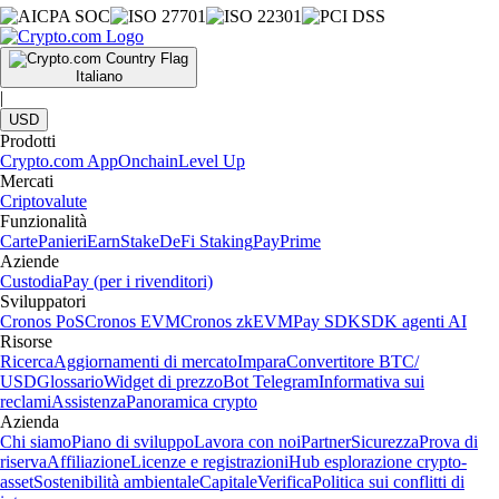
Italiano
|
USD
Prodotti
Crypto.com App
Onchain
Level Up
Mercati
Criptovalute
Funzionalità
Carte
Panieri
Earn
Stake
DeFi Staking
Pay
Prime
Aziende
Custodia
Pay (per i rivenditori)
Sviluppatori
Cronos PoS
Cronos EVM
Cronos zkEVM
Pay SDK
SDK agenti AI
Risorse
Ricerca
Aggiornamenti di mercato
Impara
Convertitore BTC/
USD
Glossario
Widget di prezzo
Bot Telegram
Informativa sui
reclami
Assistenza
Panoramica crypto
Azienda
Chi siamo
Piano di sviluppo
Lavora con noi
Partner
Sicurezza
Prova di
riserva
Affiliazione
Licenze e registrazioni
Hub esplorazione crypto-
asset
Sostenibilità ambientale
Capitale
Verifica
Politica sui conflitti di