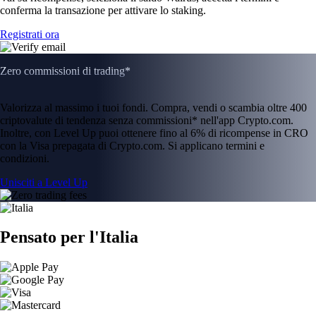
conferma la transazione per attivare lo staking.
Registrati ora
Zero commissioni di trading*
Valorizza al massimo i tuoi fondi. Compra, vendi o scambia oltre 400
criptovalute di tendenza senza commissioni* nell'app Crypto.com.
Inoltre, con Level Up puoi ottenere fino al 6% di ricompense in CRO
con la Visa prepagata di Crypto.com. Si applicano termini e
condizioni.
Unisciti a Level Up
Pensato per l'Italia