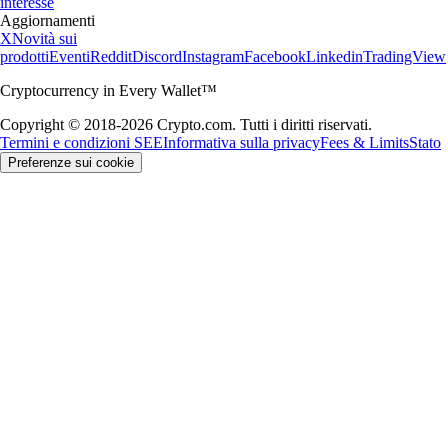
interesse
Aggiornamenti
X
Novità sui
prodotti
Eventi
Reddit
Discord
Instagram
Facebook
Linkedin
TradingView
Cryptocurrency in Every Wallet™
Copyright © 2018-2026 Crypto.com. Tutti i diritti riservati.
Termini e condizioni SEE
Informativa sulla privacy
Fees & Limits
Stato
Preferenze sui cookie