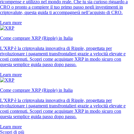
ricompense e utilizzo nel mondo reale. Che tu sia curioso riguardo a
CRO o pronto a compiere il tuo primo passo negli investimenti in
criptovalute, questa guida ti accompagnerà nell’acquisto di CRO.
Learn more
Come comprare XRP (Ripple) in Italia
L'XRP è la criptovaluta innovativa di Ripple, progettata per
rivoluzionare i pagamenti transfrontalieri grazie a velocità elevate e
costi contenuti. Scopri come acquistare XRP in modo sicuro con
questa semplice guida passo dopo passo.
Learn more
Come comprare XRP (Ripple) in Italia
L'XRP è la criptovaluta innovativa di Ripple, progettata per
rivoluzionare i pagamenti transfrontalieri grazie a velocità elevate e
costi contenuti. Scopri come acquistare XRP in modo sicuro con
questa semplice guida passo dopo passo.
Learn more
Scopri di più