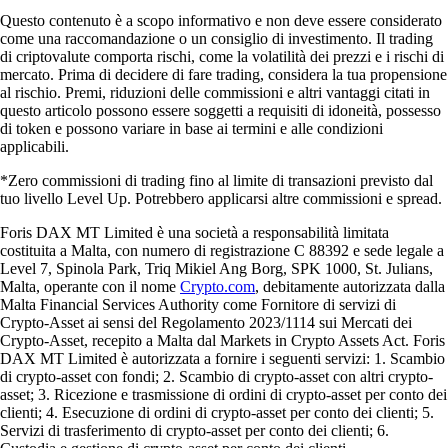
Questo contenuto è a scopo informativo e non deve essere considerato
come una raccomandazione o un consiglio di investimento. Il trading
di criptovalute comporta rischi, come la volatilità dei prezzi e i rischi di
mercato. Prima di decidere di fare trading, considera la tua propensione
al rischio. Premi, riduzioni delle commissioni e altri vantaggi citati in
questo articolo possono essere soggetti a requisiti di idoneità, possesso
di token e possono variare in base ai termini e alle condizioni
applicabili.
*Zero commissioni di trading fino al limite di transazioni previsto dal
tuo livello Level Up. Potrebbero applicarsi altre commissioni e spread.
Foris DAX MT Limited è una società a responsabilità limitata
costituita a Malta, con numero di registrazione C 88392 e sede legale a
Level 7, Spinola Park, Triq Mikiel Ang Borg, SPK 1000, St. Julians,
Malta, operante con il nome
Crypto.com
, debitamente autorizzata dalla
Malta Financial Services Authority come Fornitore di servizi di
Crypto-Asset ai sensi del Regolamento 2023/1114 sui Mercati dei
Crypto-Asset, recepito a Malta dal Markets in Crypto Assets Act. Foris
DAX MT Limited è autorizzata a fornire i seguenti servizi: 1. Scambio
di crypto-asset con fondi; 2. Scambio di crypto-asset con altri crypto-
asset; 3. Ricezione e trasmissione di ordini di crypto-asset per conto dei
clienti; 4. Esecuzione di ordini di crypto-asset per conto dei clienti; 5.
Servizi di trasferimento di crypto-asset per conto dei clienti; 6.