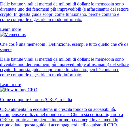
Dalle battute virali ai mercati da milioni di dollari: le memecoin sono
diventate uno dei fenomeni più imprevedibili (e affascinanti) del settore
crypto. In questa guida scopri come funzionano, perché contano e
come comprarle e gestirle in modo informato.
Learn more
Che cos'è una memecoin? Definizione, esempi e tutto quello che c'è da
sapere
Dalle battute virali ai mercati da milioni di dollari: le memecoin sono
diventate uno dei fenomeni più imprevedibili (e affascinanti) del settore
crypto. In questa guida scopri come funzionano, perché contano e
come comprarle e gestirle in modo informato.
Learn more
Come comprare Cronos (CRO) in Italia
CRO alimenta un ecosistema in crescita fondato su accessibilità,
ricompense e utilizzo nel mondo reale. Che tu sia curioso riguardo a
CRO o pronto a compiere il tuo primo passo negli investimenti in
criptovalute, questa guida ti accompagnerà nell’acquisto di CRO.