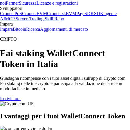
noi
Partner
Sicurezza
Licenze e registrazioni
Sviluppatori
Cronos PoS
Cronos EVM
Cronos zkEVM
Pay SDK
SDK agente
AI
MCP Servers
Trading Skill Repo
Impara
Impara
Bitcoin
Ricerca
Aggiornamenti di mercato
CRIPTO
Fai staking WalletConnect
Token in Italia
Guadagna ricompense con i tuoi asset digitali sull'app di Crypto.com.
Fai staking delle tue crypto e partecipa alla validazione della rete in
modo facile e immediato.
Iscriviti ora
I vantaggi per i tuoi WalletConnect Token