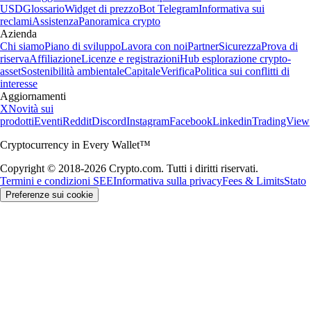
USD
Glossario
Widget di prezzo
Bot Telegram
Informativa sui
reclami
Assistenza
Panoramica crypto
Azienda
Chi siamo
Piano di sviluppo
Lavora con noi
Partner
Sicurezza
Prova di
riserva
Affiliazione
Licenze e registrazioni
Hub esplorazione crypto-
asset
Sostenibilità ambientale
Capitale
Verifica
Politica sui conflitti di
interesse
Aggiornamenti
X
Novità sui
prodotti
Eventi
Reddit
Discord
Instagram
Facebook
Linkedin
TradingView
Cryptocurrency in Every Wallet™
Copyright © 2018-2026 Crypto.com. Tutti i diritti riservati.
Termini e condizioni SEE
Informativa sulla privacy
Fees & Limits
Stato
Preferenze sui cookie