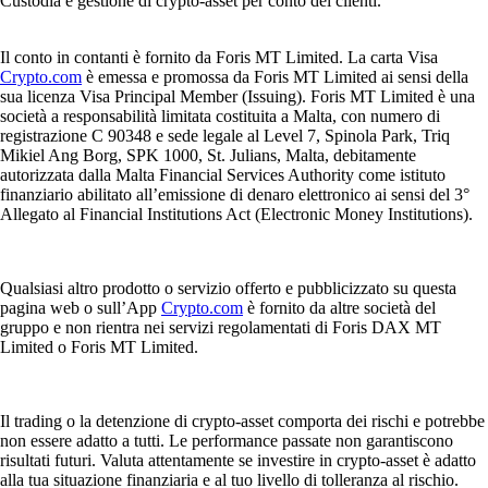
Custodia e gestione di crypto-asset per conto dei clienti.
Il conto in contanti è fornito da Foris MT Limited. La carta Visa
Crypto.com
è emessa e promossa da Foris MT Limited ai sensi della
sua licenza Visa Principal Member (Issuing). Foris MT Limited è una
società a responsabilità limitata costituita a Malta, con numero di
registrazione C 90348 e sede legale al Level 7, Spinola Park, Triq
Mikiel Ang Borg, SPK 1000, St. Julians, Malta, debitamente
autorizzata dalla Malta Financial Services Authority come istituto
finanziario abilitato all’emissione di denaro elettronico ai sensi del 3°
Allegato al Financial Institutions Act (Electronic Money Institutions).
Qualsiasi altro prodotto o servizio offerto e pubblicizzato su questa
pagina web o sull’App
Crypto.com
è fornito da altre società del
gruppo e non rientra nei servizi regolamentati di Foris DAX MT
Limited o Foris MT Limited.
Il trading o la detenzione di crypto-asset comporta dei rischi e potrebbe
non essere adatto a tutti. Le performance passate non garantiscono
risultati futuri. Valuta attentamente se investire in crypto-asset è adatto
alla tua situazione finanziaria e al tuo livello di tolleranza al rischio.