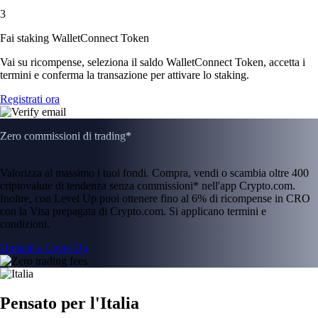
3
Fai staking WalletConnect Token
Vai su ricompense, seleziona il saldo WalletConnect Token, accetta i
termini e conferma la transazione per attivare lo staking.
Registrati ora
Zero commissioni di trading*
Valorizza al massimo i tuoi fondi. Compra, vendi o scambia oltre 400
criptovalute di tendenza senza commissioni* nell'app Crypto.com.
Inoltre, con Level Up puoi ottenere fino al 6% di ricompense in CRO
con la Visa prepagata di Crypto.com. Si applicano termini e
condizioni.
Unisciti a Level Up
Pensato per l'Italia