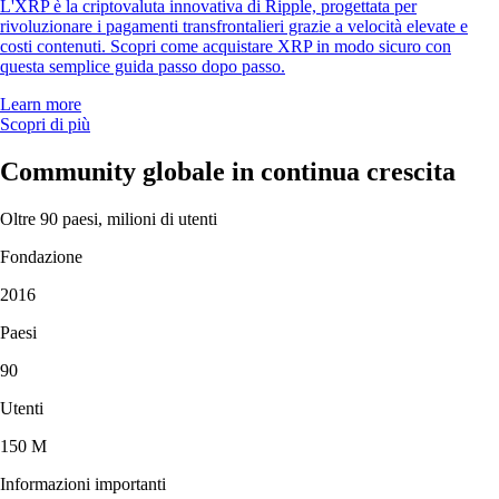
L'XRP è la criptovaluta innovativa di Ripple, progettata per
rivoluzionare i pagamenti transfrontalieri grazie a velocità elevate e
costi contenuti. Scopri come acquistare XRP in modo sicuro con
questa semplice guida passo dopo passo.
Learn more
Scopri di più
Community globale in continua crescita
Oltre 90 paesi, milioni di utenti
Fondazione
2016
Paesi
90
Utenti
150 M
Informazioni importanti