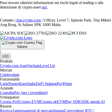
Puoi trovare ulteriori informazioni sui rischi legati al trading o alla
detenzione di crypto-asset
qui
.
Contatto:
chat.crypto.com
| Ufficio: Level 7, Spinola Park, Triq Mikiel
Ang Borg, St Julians SPK 1000 Malta.
Italiano
|
USD
Prodotti
Crypto.com App
Onchain
Level Up
Mercati
Criptovalute
Funzionalità
Carte
Panieri
Earn
Stake
DeFi Staking
Pay
Prime
Aziende
Custodia
Pay (per i rivenditori)
Sviluppatori
Cronos PoS
Cronos EVM
Cronos zkEVM
Pay SDK
SDK agenti AI
Risorse
Ricerca
Aggiornamenti di mercato
Impara
Convertitore BTC/