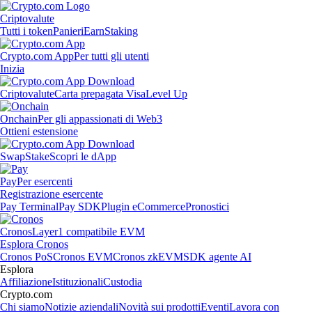
Criptovalute
Tutti i token
Panieri
Earn
Staking
Crypto.com App
Per tutti gli utenti
Inizia
Criptovalute
Carta prepagata Visa
Level Up
Onchain
Per gli appassionati di Web3
Ottieni estensione
Swap
Stake
Scopri le dApp
Pay
Per esercenti
Registrazione esercente
Pay Terminal
Pay SDK
Plugin eCommerce
Pronostici
Cronos
Layer1 compatibile EVM
Esplora Cronos
Cronos PoS
Cronos EVM
Cronos zkEVM
SDK agente AI
Esplora
Affiliazione
Istituzionali
Custodia
Crypto.com
Chi siamo
Notizie aziendali
Novità sui prodotti
Eventi
Lavora con