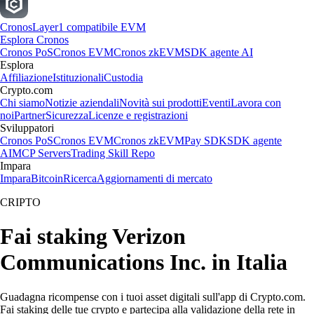
Cronos
Layer1 compatibile EVM
Esplora Cronos
Cronos PoS
Cronos EVM
Cronos zkEVM
SDK agente AI
Esplora
Affiliazione
Istituzionali
Custodia
Crypto.com
Chi siamo
Notizie aziendali
Novità sui prodotti
Eventi
Lavora con
noi
Partner
Sicurezza
Licenze e registrazioni
Sviluppatori
Cronos PoS
Cronos EVM
Cronos zkEVM
Pay SDK
SDK agente
AI
MCP Servers
Trading Skill Repo
Impara
Impara
Bitcoin
Ricerca
Aggiornamenti di mercato
CRIPTO
Fai staking Verizon
Communications Inc. in Italia
Guadagna ricompense con i tuoi asset digitali sull'app di Crypto.com.
Fai staking delle tue crypto e partecipa alla validazione della rete in