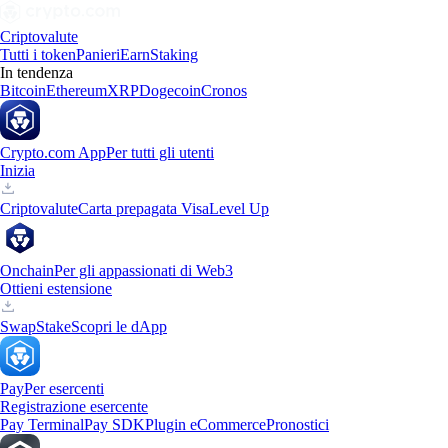
Criptovalute
Tutti i token
Panieri
Earn
Staking
In tendenza
Bitcoin
Ethereum
XRP
Dogecoin
Cronos
Crypto.com App
Per tutti gli utenti
Inizia
Criptovalute
Carta prepagata Visa
Level Up
Onchain
Per gli appassionati di Web3
Ottieni estensione
Swap
Stake
Scopri le dApp
Pay
Per esercenti
Registrazione esercente
Pay Terminal
Pay SDK
Plugin eCommerce
Pronostici