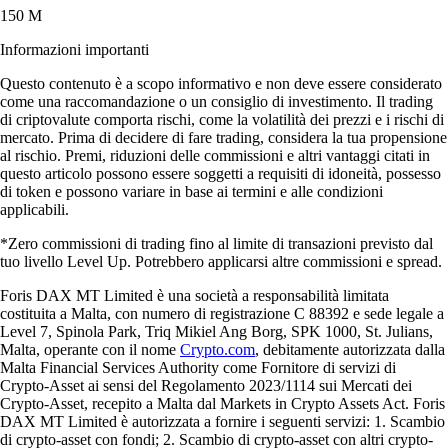
150 M
Informazioni importanti
Questo contenuto è a scopo informativo e non deve essere considerato
come una raccomandazione o un consiglio di investimento. Il trading
di criptovalute comporta rischi, come la volatilità dei prezzi e i rischi di
mercato. Prima di decidere di fare trading, considera la tua propensione
al rischio. Premi, riduzioni delle commissioni e altri vantaggi citati in
questo articolo possono essere soggetti a requisiti di idoneità, possesso
di token e possono variare in base ai termini e alle condizioni
applicabili.
*Zero commissioni di trading fino al limite di transazioni previsto dal
tuo livello Level Up. Potrebbero applicarsi altre commissioni e spread.
Foris DAX MT Limited è una società a responsabilità limitata
costituita a Malta, con numero di registrazione C 88392 e sede legale a
Level 7, Spinola Park, Triq Mikiel Ang Borg, SPK 1000, St. Julians,
Malta, operante con il nome
Crypto.com
, debitamente autorizzata dalla
Malta Financial Services Authority come Fornitore di servizi di
Crypto-Asset ai sensi del Regolamento 2023/1114 sui Mercati dei
Crypto-Asset, recepito a Malta dal Markets in Crypto Assets Act. Foris
DAX MT Limited è autorizzata a fornire i seguenti servizi: 1. Scambio
di crypto-asset con fondi; 2. Scambio di crypto-asset con altri crypto-