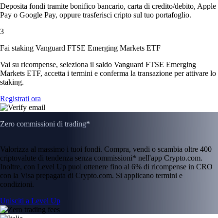
Deposita fondi tramite bonifico bancario, carta di credito/debito, Apple
Pay o Google Pay, oppure trasferisci cripto sul tuo portafoglio.
3
Fai staking Vanguard FTSE Emerging Markets ETF
Vai su ricompense, seleziona il saldo Vanguard FTSE Emerging
Markets ETF, accetta i termini e conferma la transazione per attivare lo
staking.
Registrati ora
Zero commissioni di trading*
Valorizza al massimo i tuoi fondi. Compra, vendi o scambia oltre 400
criptovalute di tendenza senza commissioni* nell'app Crypto.com.
Inoltre, con Level Up puoi ottenere fino al 6% di ricompense in CRO
con la Visa prepagata di Crypto.com. Si applicano termini e
condizioni.
Unisciti a Level Up