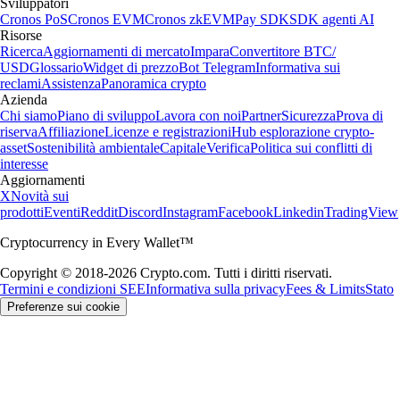
Sviluppatori
Cronos PoS
Cronos EVM
Cronos zkEVM
Pay SDK
SDK agenti AI
Risorse
Ricerca
Aggiornamenti di mercato
Impara
Convertitore BTC/
USD
Glossario
Widget di prezzo
Bot Telegram
Informativa sui
reclami
Assistenza
Panoramica crypto
Azienda
Chi siamo
Piano di sviluppo
Lavora con noi
Partner
Sicurezza
Prova di
riserva
Affiliazione
Licenze e registrazioni
Hub esplorazione crypto-
asset
Sostenibilità ambientale
Capitale
Verifica
Politica sui conflitti di
interesse
Aggiornamenti
X
Novità sui
prodotti
Eventi
Reddit
Discord
Instagram
Facebook
Linkedin
TradingView
Cryptocurrency in Every Wallet™
Copyright © 2018-2026 Crypto.com. Tutti i diritti riservati.
Termini e condizioni SEE
Informativa sulla privacy
Fees & Limits
Stato
Preferenze sui cookie