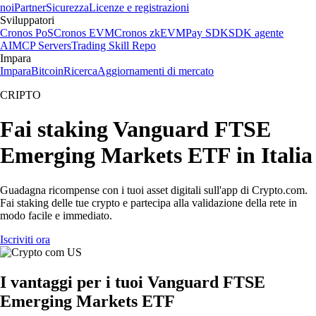
noi
Partner
Sicurezza
Licenze e registrazioni
Sviluppatori
Cronos PoS
Cronos EVM
Cronos zkEVM
Pay SDK
SDK agente
AI
MCP Servers
Trading Skill Repo
Impara
Impara
Bitcoin
Ricerca
Aggiornamenti di mercato
CRIPTO
Fai staking Vanguard FTSE
Emerging Markets ETF in Italia
Guadagna ricompense con i tuoi asset digitali sull'app di Crypto.com.
Fai staking delle tue crypto e partecipa alla validazione della rete in
modo facile e immediato.
Iscriviti ora
I vantaggi per i tuoi Vanguard FTSE
Emerging Markets ETF