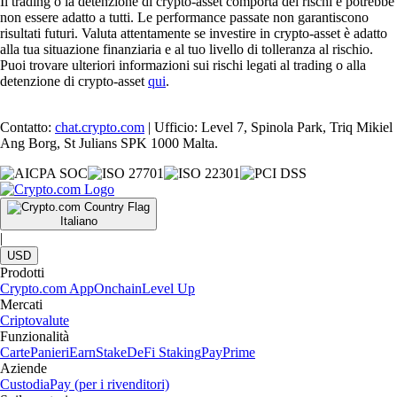
Il trading o la detenzione di crypto-asset comporta dei rischi e potrebbe
non essere adatto a tutti. Le performance passate non garantiscono
risultati futuri. Valuta attentamente se investire in crypto-asset è adatto
alla tua situazione finanziaria e al tuo livello di tolleranza al rischio.
Puoi trovare ulteriori informazioni sui rischi legati al trading o alla
detenzione di crypto-asset
qui
.
Contatto:
chat.crypto.com
| Ufficio: Level 7, Spinola Park, Triq Mikiel
Ang Borg, St Julians SPK 1000 Malta.
Italiano
|
USD
Prodotti
Crypto.com App
Onchain
Level Up
Mercati
Criptovalute
Funzionalità
Carte
Panieri
Earn
Stake
DeFi Staking
Pay
Prime
Aziende
Custodia
Pay (per i rivenditori)