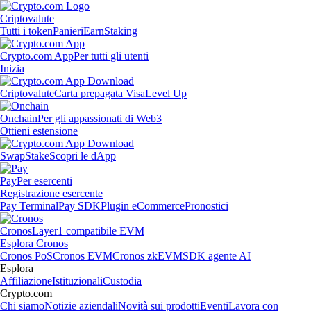
Criptovalute
Tutti i token
Panieri
Earn
Staking
Crypto.com App
Per tutti gli utenti
Inizia
Criptovalute
Carta prepagata Visa
Level Up
Onchain
Per gli appassionati di Web3
Ottieni estensione
Swap
Stake
Scopri le dApp
Pay
Per esercenti
Registrazione esercente
Pay Terminal
Pay SDK
Plugin eCommerce
Pronostici
Cronos
Layer1 compatibile EVM
Esplora Cronos
Cronos PoS
Cronos EVM
Cronos zkEVM
SDK agente AI
Esplora
Affiliazione
Istituzionali
Custodia
Crypto.com
Chi siamo
Notizie aziendali
Novità sui prodotti
Eventi
Lavora con