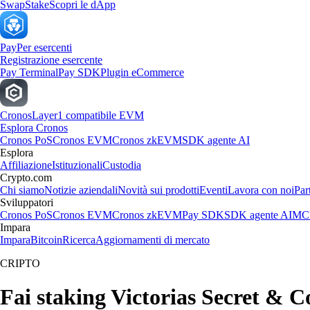
Swap
Stake
Scopri le dApp
Pay
Per esercenti
Registrazione esercente
Pay Terminal
Pay SDK
Plugin eCommerce
Cronos
Layer1 compatibile EVM
Esplora Cronos
Cronos PoS
Cronos EVM
Cronos zkEVM
SDK agente AI
Esplora
Affiliazione
Istituzionali
Custodia
Crypto.com
Chi siamo
Notizie aziendali
Novità sui prodotti
Eventi
Lavora con noi
Par
Sviluppatori
Cronos PoS
Cronos EVM
Cronos zkEVM
Pay SDK
SDK agente AI
MCP
Impara
Impara
Bitcoin
Ricerca
Aggiornamenti di mercato
CRIPTO
Fai staking Victorias Secret & Co