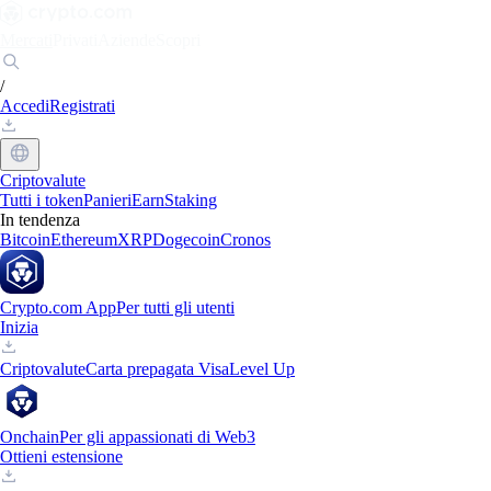
Mercati
Privati
Aziende
Scopri
/
Accedi
Registrati
Criptovalute
Tutti i token
Panieri
Earn
Staking
In tendenza
Bitcoin
Ethereum
XRP
Dogecoin
Cronos
Crypto.com App
Per tutti gli utenti
Inizia
Criptovalute
Carta prepagata Visa
Level Up
Onchain
Per gli appassionati di Web3
Ottieni estensione