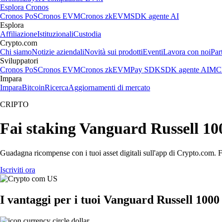
Esplora Cronos
Cronos PoS
Cronos EVM
Cronos zkEVM
SDK agente AI
Esplora
Affiliazione
Istituzionali
Custodia
Crypto.com
Chi siamo
Notizie aziendali
Novità sui prodotti
Eventi
Lavora con noi
Par
Sviluppatori
Cronos PoS
Cronos EVM
Cronos zkEVM
Pay SDK
SDK agente AI
MCP
Impara
Impara
Bitcoin
Ricerca
Aggiornamenti di mercato
CRIPTO
Fai staking Vanguard Russell 10
Guadagna ricompense con i tuoi asset digitali sull'app di Crypto.com. Fa
Iscriviti ora
I vantaggi per i tuoi Vanguard Russell 10