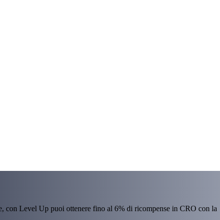
re, con Level Up puoi ottenere fino al 6% di ricompense in CRO con la