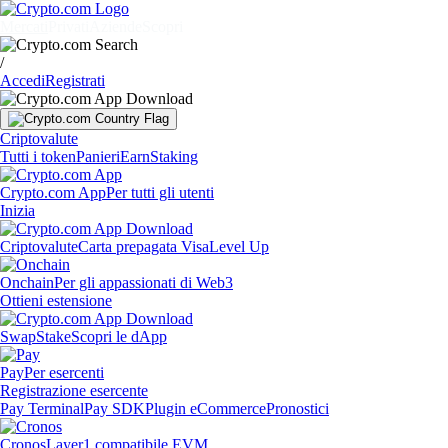
Mercati
Privati
Aziende
Scopri
/
Accedi
Registrati
Criptovalute
Tutti i token
Panieri
Earn
Staking
Crypto.com App
Per tutti gli utenti
Inizia
Criptovalute
Carta prepagata Visa
Level Up
Onchain
Per gli appassionati di Web3
Ottieni estensione
Swap
Stake
Scopri le dApp
Pay
Per esercenti
Registrazione esercente
Pay Terminal
Pay SDK
Plugin eCommerce
Pronostici
Cronos
Layer1 compatibile EVM