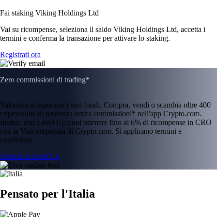
Fai staking Viking Holdings Ltd
Vai su ricompense, seleziona il saldo Viking Holdings Ltd, accetta i
termini e conferma la transazione per attivare lo staking.
Registrati ora
Zero commissioni di trading*
Valorizza al massimo i tuoi fondi. Compra, vendi o scambia oltre 400
criptovalute di tendenza senza commissioni* nell'app Crypto.com.
Inoltre, con Level Up puoi ottenere fino al 6% di ricompense in CRO
con la Visa prepagata di Crypto.com. Si applicano termini e
condizioni.
Unisciti a Level Up
Pensato per l'Italia