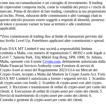
come una raccomandazione o un consiglio di investimento. Il trading
di criptovalute comporta rischi, come la volatilità dei prezzi e i rischi di
mercato. Prima di decidere di fare trading, considera la tua propensione
al rischio. Premi, riduzioni delle commissioni e altri vantaggi citati in
questo articolo possono essere soggetti a requisiti di idoneità, possesso
di token e possono variare in base ai termini e alle condizioni
applicabili.
*Zero commissioni di trading fino al limite di transazioni previsto dal
tuo livello Level Up. Potrebbero applicarsi altre commissioni e spread.
Foris DAX MT Limited è una società a responsabilità limitata
costituita a Malta, con numero di registrazione C 88392 e sede legale a
Level 7, Spinola Park, Triq Mikiel Ang Borg, SPK 1000, St. Julians,
Malta, operante con il nome
Crypto.com
, debitamente autorizzata dalla
Malta Financial Services Authority come Fornitore di servizi di
Crypto-Asset ai sensi del Regolamento 2023/1114 sui Mercati dei
Crypto-Asset, recepito a Malta dal Markets in Crypto Assets Act. Foris
DAX MT Limited è autorizzata a fornire i seguenti servizi: 1. Scambio
di crypto-asset con fondi; 2. Scambio di crypto-asset con altri crypto-
asset; 3. Ricezione e trasmissione di ordini di crypto-asset per conto dei
clienti; 4. Esecuzione di ordini di crypto-asset per conto dei clienti; 5.
Servizi di trasferimento di crypto-asset per conto dei clienti; 6.
Custodia e gestione di crypto-asset per conto dei clienti.