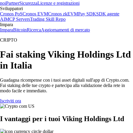
noi
Partner
Sicurezza
Licenze e registrazioni
Sviluppatori
Cronos PoS
Cronos EVM
Cronos zkEVM
Pay SDK
SDK agente
AI
MCP Servers
Trading Skill Repo
Impara
Impara
Bitcoin
Ricerca
Aggiornamenti di mercato
CRIPTO
Fai staking Viking Holdings Ltd
in Italia
Guadagna ricompense con i tuoi asset digitali sull'app di Crypto.com.
Fai staking delle tue crypto e partecipa alla validazione della rete in
modo facile e immediato.
Iscriviti ora
I vantaggi per i tuoi Viking Holdings Ltd