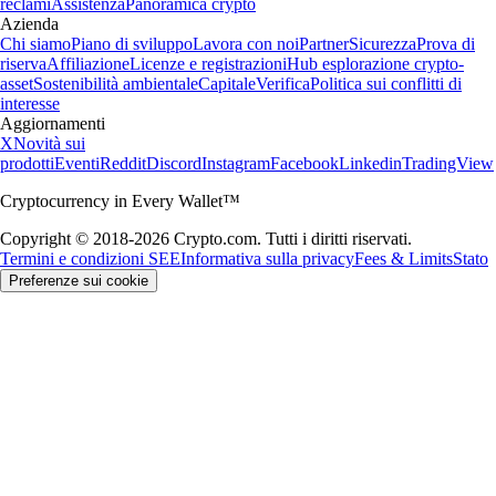
reclami
Assistenza
Panoramica crypto
Azienda
Chi siamo
Piano di sviluppo
Lavora con noi
Partner
Sicurezza
Prova di
riserva
Affiliazione
Licenze e registrazioni
Hub esplorazione crypto-
asset
Sostenibilità ambientale
Capitale
Verifica
Politica sui conflitti di
interesse
Aggiornamenti
X
Novità sui
prodotti
Eventi
Reddit
Discord
Instagram
Facebook
Linkedin
TradingView
Cryptocurrency in Every Wallet™
Copyright © 2018-2026 Crypto.com. Tutti i diritti riservati.
Termini e condizioni SEE
Informativa sulla privacy
Fees & Limits
Stato
Preferenze sui cookie