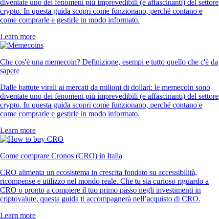
diventate uno dei fenomeni più imprevedibili (e affascinanti) del settore
crypto. In questa guida scopri come funzionano, perché contano e
come comprarle e gestirle in modo informato.
Learn more
Che cos'è una memecoin? Definizione, esempi e tutto quello che c'è da
sapere
Dalle battute virali ai mercati da milioni di dollari: le memecoin sono
diventate uno dei fenomeni più imprevedibili (e affascinanti) del settore
crypto. In questa guida scopri come funzionano, perché contano e
come comprarle e gestirle in modo informato.
Learn more
Come comprare Cronos (CRO) in Italia
CRO alimenta un ecosistema in crescita fondato su accessibilità,
ricompense e utilizzo nel mondo reale. Che tu sia curioso riguardo a
CRO o pronto a compiere il tuo primo passo negli investimenti in
criptovalute, questa guida ti accompagnerà nell’acquisto di CRO.
Learn more