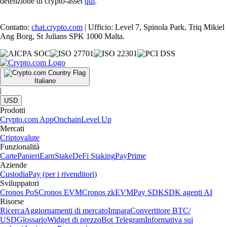
detenzione di crypto-asset
qui
.
Contatto:
chat.crypto.com
| Ufficio: Level 7, Spinola Park, Triq Mikiel
Ang Borg, St Julians SPK 1000 Malta.
Italiano
|
USD
Prodotti
Crypto.com App
Onchain
Level Up
Mercati
Criptovalute
Funzionalità
Carte
Panieri
Earn
Stake
DeFi Staking
Pay
Prime
Aziende
Custodia
Pay (per i rivenditori)
Sviluppatori
Cronos PoS
Cronos EVM
Cronos zkEVM
Pay SDK
SDK agenti AI
Risorse
Ricerca
Aggiornamenti di mercato
Impara
Convertitore BTC/
USD
Glossario
Widget di prezzo
Bot Telegram
Informativa sui