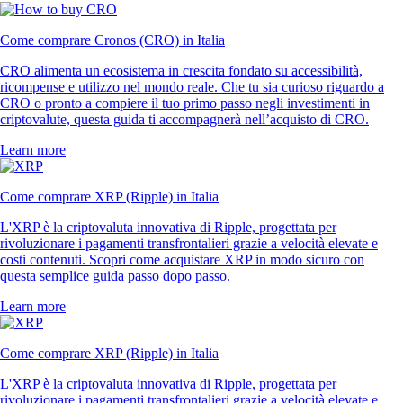
Come comprare Cronos (CRO) in Italia
CRO alimenta un ecosistema in crescita fondato su accessibilità,
ricompense e utilizzo nel mondo reale. Che tu sia curioso riguardo a
CRO o pronto a compiere il tuo primo passo negli investimenti in
criptovalute, questa guida ti accompagnerà nell’acquisto di CRO.
Learn more
Come comprare XRP (Ripple) in Italia
L'XRP è la criptovaluta innovativa di Ripple, progettata per
rivoluzionare i pagamenti transfrontalieri grazie a velocità elevate e
costi contenuti. Scopri come acquistare XRP in modo sicuro con
questa semplice guida passo dopo passo.
Learn more
Come comprare XRP (Ripple) in Italia
L'XRP è la criptovaluta innovativa di Ripple, progettata per
rivoluzionare i pagamenti transfrontalieri grazie a velocità elevate e