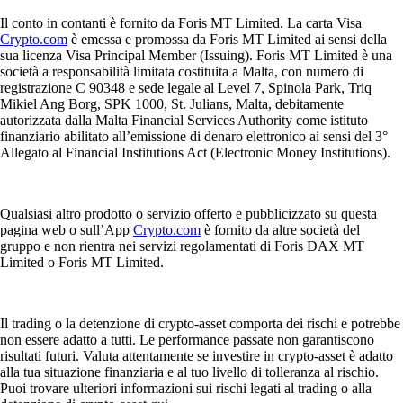
Il conto in contanti è fornito da Foris MT Limited. La carta Visa
Crypto.com
è emessa e promossa da Foris MT Limited ai sensi della
sua licenza Visa Principal Member (Issuing). Foris MT Limited è una
società a responsabilità limitata costituita a Malta, con numero di
registrazione C 90348 e sede legale al Level 7, Spinola Park, Triq
Mikiel Ang Borg, SPK 1000, St. Julians, Malta, debitamente
autorizzata dalla Malta Financial Services Authority come istituto
finanziario abilitato all’emissione di denaro elettronico ai sensi del 3°
Allegato al Financial Institutions Act (Electronic Money Institutions).
Qualsiasi altro prodotto o servizio offerto e pubblicizzato su questa
pagina web o sull’App
Crypto.com
è fornito da altre società del
gruppo e non rientra nei servizi regolamentati di Foris DAX MT
Limited o Foris MT Limited.
Il trading o la detenzione di crypto-asset comporta dei rischi e potrebbe
non essere adatto a tutti. Le performance passate non garantiscono
risultati futuri. Valuta attentamente se investire in crypto-asset è adatto
alla tua situazione finanziaria e al tuo livello di tolleranza al rischio.
Puoi trovare ulteriori informazioni sui rischi legati al trading o alla