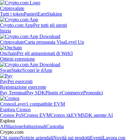
Criptovalute
Tutti i token
Panieri
Earn
Staking
Crypto.com App
Per tutti gli utenti
Inizia
Criptovalute
Carta prepagata Visa
Level Up
Onchain
Per gli appassionati di Web3
Ottieni estensione
Swap
Stake
Scopri le dApp
Pay
Per esercenti
Registrazione esercente
Pay Terminal
Pay SDK
Plugin eCommerce
Pronostici
Cronos
Layer1 compatibile EVM
Esplora Cronos
Cronos PoS
Cronos EVM
Cronos zkEVM
SDK agente AI
Esplora
Affiliazione
Istituzionali
Custodia
Crypto.com
Chi siamo
Notizie aziendali
Novità sui prodotti
Eventi
Lavora con