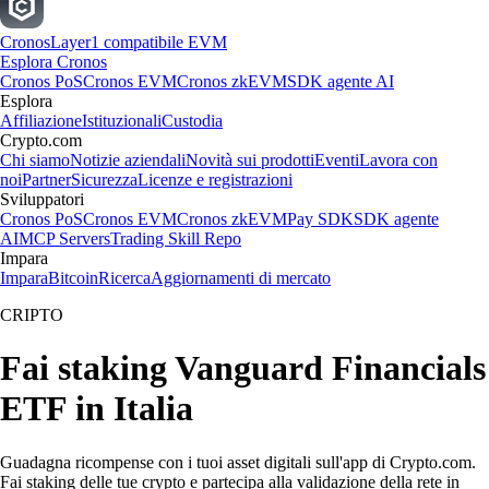
Cronos
Layer1 compatibile EVM
Esplora Cronos
Cronos PoS
Cronos EVM
Cronos zkEVM
SDK agente AI
Esplora
Affiliazione
Istituzionali
Custodia
Crypto.com
Chi siamo
Notizie aziendali
Novità sui prodotti
Eventi
Lavora con
noi
Partner
Sicurezza
Licenze e registrazioni
Sviluppatori
Cronos PoS
Cronos EVM
Cronos zkEVM
Pay SDK
SDK agente
AI
MCP Servers
Trading Skill Repo
Impara
Impara
Bitcoin
Ricerca
Aggiornamenti di mercato
CRIPTO
Fai staking Vanguard Financials
ETF in Italia
Guadagna ricompense con i tuoi asset digitali sull'app di Crypto.com.
Fai staking delle tue crypto e partecipa alla validazione della rete in