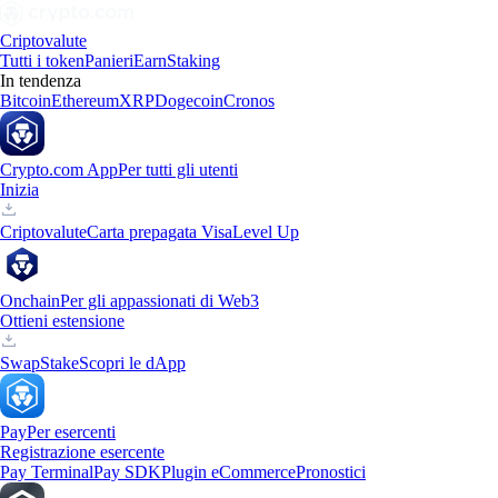
Criptovalute
Tutti i token
Panieri
Earn
Staking
In tendenza
Bitcoin
Ethereum
XRP
Dogecoin
Cronos
Crypto.com App
Per tutti gli utenti
Inizia
Criptovalute
Carta prepagata Visa
Level Up
Onchain
Per gli appassionati di Web3
Ottieni estensione
Swap
Stake
Scopri le dApp
Pay
Per esercenti
Registrazione esercente
Pay Terminal
Pay SDK
Plugin eCommerce
Pronostici