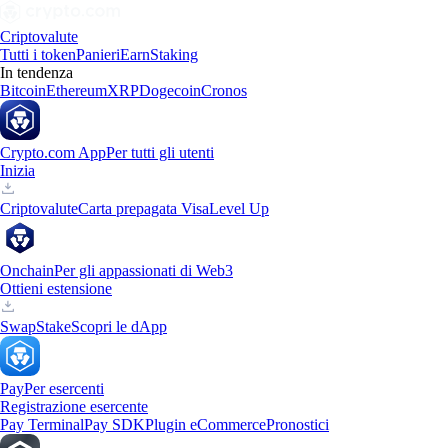
Criptovalute
Tutti i token
Panieri
Earn
Staking
In tendenza
Bitcoin
Ethereum
XRP
Dogecoin
Cronos
Crypto.com App
Per tutti gli utenti
Inizia
Criptovalute
Carta prepagata Visa
Level Up
Onchain
Per gli appassionati di Web3
Ottieni estensione
Swap
Stake
Scopri le dApp
Pay
Per esercenti
Registrazione esercente
Pay Terminal
Pay SDK
Plugin eCommerce
Pronostici