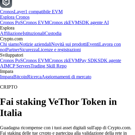
Cronos
Layer1 compatibile EVM
Esplora Cronos
Cronos PoS
Cronos EVM
Cronos zkEVM
SDK agente AI
Esplora
Affiliazione
Istituzionali
Custodia
Crypto.com
Chi siamo
Notizie aziendali
Novità sui prodotti
Eventi
Lavora con
noi
Partner
Sicurezza
Licenze e registrazioni
Sviluppatori
Cronos PoS
Cronos EVM
Cronos zkEVM
Pay SDK
SDK agente
AI
MCP Servers
Trading Skill Repo
Impara
Impara
Bitcoin
Ricerca
Aggiornamenti di mercato
CRIPTO
Fai staking VeThor Token in
Italia
Guadagna ricompense con i tuoi asset digitali sull'app di Crypto.com.
Fai staking delle tue crypto e partecipa alla validazione della rete in