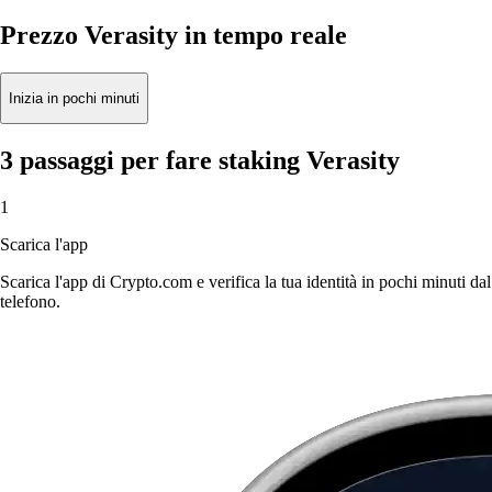
Prezzo Verasity in tempo reale
Inizia in pochi minuti
3 passaggi per fare staking Verasity
1
Scarica l'app
Scarica l'app di Crypto.com e verifica la tua identità in pochi minuti dal
telefono.