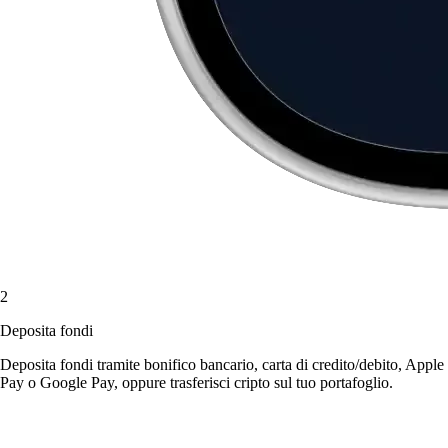
2
Deposita fondi
Deposita fondi tramite bonifico bancario, carta di credito/debito, Apple
Pay o Google Pay, oppure trasferisci cripto sul tuo portafoglio.