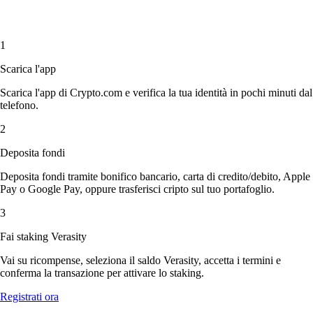
1
Scarica l'app
Scarica l'app di Crypto.com e verifica la tua identità in pochi minuti dal
telefono.
2
Deposita fondi
Deposita fondi tramite bonifico bancario, carta di credito/debito, Apple
Pay o Google Pay, oppure trasferisci cripto sul tuo portafoglio.
3
Fai staking Verasity
Vai su ricompense, seleziona il saldo Verasity, accetta i termini e
conferma la transazione per attivare lo staking.
Registrati ora