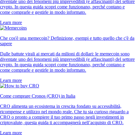
diventate uno dei fenomeni più imprevedibili (e affascinanti) del settore
crypto. In questa guida scopri come funzionano, perché contano e
come comprarle e gestirle in modo informato.
Learn more
Che cos'è una memecoin? Definizione, esempi e tutto quello che c'è da
sapere
Dalle battute virali ai mercati da milioni di dollari: le memecoin sono
diventate uno dei fenomeni più imprevedibili (e affascinanti) del settore
crypto. In questa guida scopri come funzionano, perché contano e
come comprarle e gestirle in modo informato.
Learn more
Come comprare Cronos (CRO) in Italia
CRO alimenta un ecosistema in crescita fondato su accessibilità,
ricompense e utilizzo nel mondo reale. Che tu sia curioso riguardo a
CRO o pronto a compiere il tuo primo passo negli investimenti in
criptovalute, questa guida ti accompagnerà nell’acquisto di CRO.
Learn more