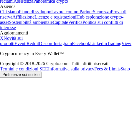
reclami
Assistenza
Panoramica crypto
Azienda
Chi siamo
Piano di sviluppo
Lavora con noi
Partner
Sicurezza
Prova di
riserva
Affiliazione
Licenze e registrazioni
Hub esplorazione crypto-
asset
Sostenibilità ambientale
Capitale
Verifica
Politica sui conflitti di
interesse
Aggiornamenti
X
Novità sui
prodotti
Eventi
Reddit
Discord
Instagram
Facebook
Linkedin
TradingView
Cryptocurrency in Every Wallet™
Copyright © 2018-2026 Crypto.com. Tutti i diritti riservati.
Termini e condizioni SEE
Informativa sulla privacy
Fees & Limits
Stato
Preferenze sui cookie