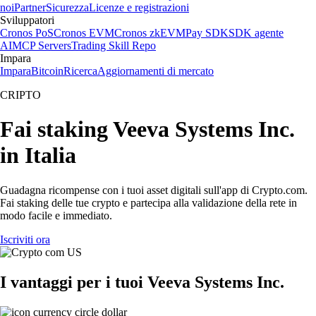
noi
Partner
Sicurezza
Licenze e registrazioni
Sviluppatori
Cronos PoS
Cronos EVM
Cronos zkEVM
Pay SDK
SDK agente
AI
MCP Servers
Trading Skill Repo
Impara
Impara
Bitcoin
Ricerca
Aggiornamenti di mercato
CRIPTO
Fai staking Veeva Systems Inc.
in Italia
Guadagna ricompense con i tuoi asset digitali sull'app di Crypto.com.
Fai staking delle tue crypto e partecipa alla validazione della rete in
modo facile e immediato.
Iscriviti ora
I vantaggi per i tuoi Veeva Systems Inc.