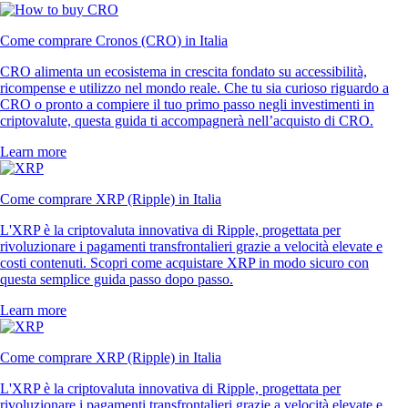
Come comprare Cronos (CRO) in Italia
CRO alimenta un ecosistema in crescita fondato su accessibilità,
ricompense e utilizzo nel mondo reale. Che tu sia curioso riguardo a
CRO o pronto a compiere il tuo primo passo negli investimenti in
criptovalute, questa guida ti accompagnerà nell’acquisto di CRO.
Learn more
Come comprare XRP (Ripple) in Italia
L'XRP è la criptovaluta innovativa di Ripple, progettata per
rivoluzionare i pagamenti transfrontalieri grazie a velocità elevate e
costi contenuti. Scopri come acquistare XRP in modo sicuro con
questa semplice guida passo dopo passo.
Learn more
Come comprare XRP (Ripple) in Italia
L'XRP è la criptovaluta innovativa di Ripple, progettata per
rivoluzionare i pagamenti transfrontalieri grazie a velocità elevate e