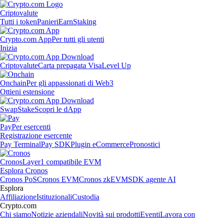
Criptovalute
Tutti i token
Panieri
Earn
Staking
Crypto.com App
Per tutti gli utenti
Inizia
Criptovalute
Carta prepagata Visa
Level Up
Onchain
Per gli appassionati di Web3
Ottieni estensione
Swap
Stake
Scopri le dApp
Pay
Per esercenti
Registrazione esercente
Pay Terminal
Pay SDK
Plugin eCommerce
Pronostici
Cronos
Layer1 compatibile EVM
Esplora Cronos
Cronos PoS
Cronos EVM
Cronos zkEVM
SDK agente AI
Esplora
Affiliazione
Istituzionali
Custodia
Crypto.com
Chi siamo
Notizie aziendali
Novità sui prodotti
Eventi
Lavora con