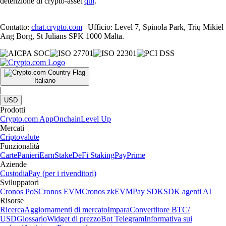
detenzione di crypto-asset
qui
.
Contatto:
chat.crypto.com
| Ufficio: Level 7, Spinola Park, Triq Mikiel
Ang Borg, St Julians SPK 1000 Malta.
Italiano
|
USD
Prodotti
Crypto.com App
Onchain
Level Up
Mercati
Criptovalute
Funzionalità
Carte
Panieri
Earn
Stake
DeFi Staking
Pay
Prime
Aziende
Custodia
Pay (per i rivenditori)
Sviluppatori
Cronos PoS
Cronos EVM
Cronos zkEVM
Pay SDK
SDK agenti AI
Risorse
Ricerca
Aggiornamenti di mercato
Impara
Convertitore BTC/
USD
Glossario
Widget di prezzo
Bot Telegram
Informativa sui