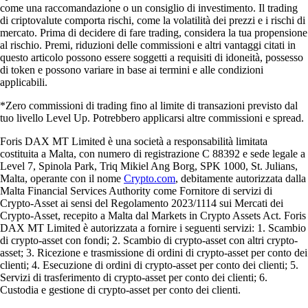
come una raccomandazione o un consiglio di investimento. Il trading
di criptovalute comporta rischi, come la volatilità dei prezzi e i rischi di
mercato. Prima di decidere di fare trading, considera la tua propensione
al rischio. Premi, riduzioni delle commissioni e altri vantaggi citati in
questo articolo possono essere soggetti a requisiti di idoneità, possesso
di token e possono variare in base ai termini e alle condizioni
applicabili.
*Zero commissioni di trading fino al limite di transazioni previsto dal
tuo livello Level Up. Potrebbero applicarsi altre commissioni e spread.
Foris DAX MT Limited è una società a responsabilità limitata
costituita a Malta, con numero di registrazione C 88392 e sede legale a
Level 7, Spinola Park, Triq Mikiel Ang Borg, SPK 1000, St. Julians,
Malta, operante con il nome
Crypto.com
, debitamente autorizzata dalla
Malta Financial Services Authority come Fornitore di servizi di
Crypto-Asset ai sensi del Regolamento 2023/1114 sui Mercati dei
Crypto-Asset, recepito a Malta dal Markets in Crypto Assets Act. Foris
DAX MT Limited è autorizzata a fornire i seguenti servizi: 1. Scambio
di crypto-asset con fondi; 2. Scambio di crypto-asset con altri crypto-
asset; 3. Ricezione e trasmissione di ordini di crypto-asset per conto dei
clienti; 4. Esecuzione di ordini di crypto-asset per conto dei clienti; 5.
Servizi di trasferimento di crypto-asset per conto dei clienti; 6.
Custodia e gestione di crypto-asset per conto dei clienti.