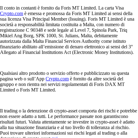
Il conto in contanti è fornito da Foris MT Limited. La carta Visa
Crypto.com
è emessa e promossa da Foris MT Limited ai sensi della
sua licenza Visa Principal Member (Issuing). Foris MT Limited è una
società a responsabilità limitata costituita a Malta, con numero di
registrazione C 90348 e sede legale al Level 7, Spinola Park, Triq
Mikiel Ang Borg, SPK 1000, St. Julians, Malta, debitamente
autorizzata dalla Malta Financial Services Authority come istituto
finanziario abilitato all’emissione di denaro elettronico ai sensi del 3°
Allegato al Financial Institutions Act (Electronic Money Institutions).
Qualsiasi altro prodotto o servizio offerto e pubblicizzato su questa
pagina web o sull’App
Crypto.com
è fornito da altre società del
gruppo e non rientra nei servizi regolamentati di Foris DAX MT
Limited o Foris MT Limited.
Il trading o la detenzione di crypto-asset comporta dei rischi e potrebbe
non essere adatto a tutti. Le performance passate non garantiscono
risultati futuri. Valuta attentamente se investire in crypto-asset è adatto
alla tua situazione finanziaria e al tuo livello di tolleranza al rischio.
Puoi trovare ulteriori informazioni sui rischi legati al trading o alla