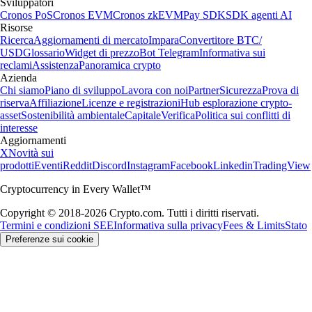
Sviluppatori
Cronos PoS
Cronos EVM
Cronos zkEVM
Pay SDK
SDK agenti AI
Risorse
Ricerca
Aggiornamenti di mercato
Impara
Convertitore BTC/
USD
Glossario
Widget di prezzo
Bot Telegram
Informativa sui
reclami
Assistenza
Panoramica crypto
Azienda
Chi siamo
Piano di sviluppo
Lavora con noi
Partner
Sicurezza
Prova di
riserva
Affiliazione
Licenze e registrazioni
Hub esplorazione crypto-
asset
Sostenibilità ambientale
Capitale
Verifica
Politica sui conflitti di
interesse
Aggiornamenti
X
Novità sui
prodotti
Eventi
Reddit
Discord
Instagram
Facebook
Linkedin
TradingView
Cryptocurrency in Every Wallet™
Copyright © 2018-2026 Crypto.com. Tutti i diritti riservati.
Termini e condizioni SEE
Informativa sulla privacy
Fees & Limits
Stato
Preferenze sui cookie