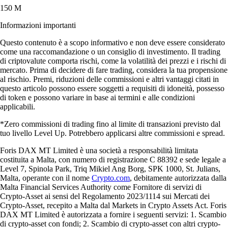
150 M
Informazioni importanti
Questo contenuto è a scopo informativo e non deve essere considerato
come una raccomandazione o un consiglio di investimento. Il trading
di criptovalute comporta rischi, come la volatilità dei prezzi e i rischi di
mercato. Prima di decidere di fare trading, considera la tua propensione
al rischio. Premi, riduzioni delle commissioni e altri vantaggi citati in
questo articolo possono essere soggetti a requisiti di idoneità, possesso
di token e possono variare in base ai termini e alle condizioni
applicabili.
*Zero commissioni di trading fino al limite di transazioni previsto dal
tuo livello Level Up. Potrebbero applicarsi altre commissioni e spread.
Foris DAX MT Limited è una società a responsabilità limitata
costituita a Malta, con numero di registrazione C 88392 e sede legale a
Level 7, Spinola Park, Triq Mikiel Ang Borg, SPK 1000, St. Julians,
Malta, operante con il nome
Crypto.com
, debitamente autorizzata dalla
Malta Financial Services Authority come Fornitore di servizi di
Crypto-Asset ai sensi del Regolamento 2023/1114 sui Mercati dei
Crypto-Asset, recepito a Malta dal Markets in Crypto Assets Act. Foris
DAX MT Limited è autorizzata a fornire i seguenti servizi: 1. Scambio
di crypto-asset con fondi; 2. Scambio di crypto-asset con altri crypto-