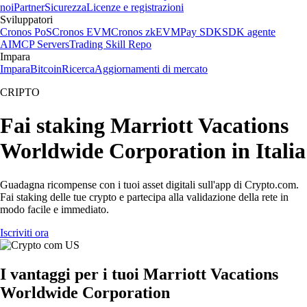
noi
Partner
Sicurezza
Licenze e registrazioni
Sviluppatori
Cronos PoS
Cronos EVM
Cronos zkEVM
Pay SDK
SDK agente
AI
MCP Servers
Trading Skill Repo
Impara
Impara
Bitcoin
Ricerca
Aggiornamenti di mercato
CRIPTO
Fai staking Marriott Vacations
Worldwide Corporation in Italia
Guadagna ricompense con i tuoi asset digitali sull'app di Crypto.com.
Fai staking delle tue crypto e partecipa alla validazione della rete in
modo facile e immediato.
Iscriviti ora
I vantaggi per i tuoi Marriott Vacations
Worldwide Corporation