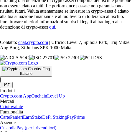
Il trading o la detenzione di crypto-asset comporta dei rischi e potrebbe
non essere adatto a tutti. Le performance passate non garantiscono
risultati futuri. Valuta attentamente se investire in crypto-asset è adatto
alla tua situazione finanziaria e al tuo livello di tolleranza al rischio.
Puoi trovare ulteriori informazioni sui rischi legati al trading o alla
detenzione di crypto-asset
qui
.
Contatto:
chat.crypto.com
| Ufficio: Level 7, Spinola Park, Triq Mikiel
Ang Borg, St Julians SPK 1000 Malta.
Italiano
|
USD
Prodotti
Crypto.com App
Onchain
Level Up
Mercati
Criptovalute
Funzionalità
Carte
Panieri
Earn
Stake
DeFi Staking
Pay
Prime
Aziende
Custodia
Pay (per i rivenditori)