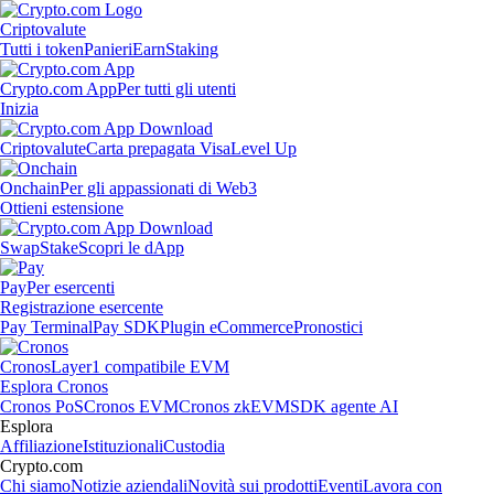
Criptovalute
Tutti i token
Panieri
Earn
Staking
Crypto.com App
Per tutti gli utenti
Inizia
Criptovalute
Carta prepagata Visa
Level Up
Onchain
Per gli appassionati di Web3
Ottieni estensione
Swap
Stake
Scopri le dApp
Pay
Per esercenti
Registrazione esercente
Pay Terminal
Pay SDK
Plugin eCommerce
Pronostici
Cronos
Layer1 compatibile EVM
Esplora Cronos
Cronos PoS
Cronos EVM
Cronos zkEVM
SDK agente AI
Esplora
Affiliazione
Istituzionali
Custodia
Crypto.com
Chi siamo
Notizie aziendali
Novità sui prodotti
Eventi
Lavora con