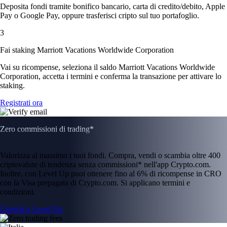
Deposita fondi tramite bonifico bancario, carta di credito/debito, Apple
Pay o Google Pay, oppure trasferisci cripto sul tuo portafoglio.
3
Fai staking Marriott Vacations Worldwide Corporation
Vai su ricompense, seleziona il saldo Marriott Vacations Worldwide
Corporation, accetta i termini e conferma la transazione per attivare lo
staking.
Registrati ora
Zero commissioni di trading*
Valorizza al massimo i tuoi fondi. Compra, vendi o scambia oltre 400
criptovalute di tendenza senza commissioni* nell'app Crypto.com.
Inoltre, con Level Up puoi ottenere fino al 6% di ricompense in CRO
con la Visa prepagata di Crypto.com. Si applicano termini e
condizioni.
Unisciti a Level Up