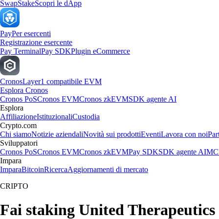
Swap
Stake
Scopri le dApp
Pay
Per esercenti
Registrazione esercente
Pay Terminal
Pay SDK
Plugin eCommerce
Cronos
Layer1 compatibile EVM
Esplora Cronos
Cronos PoS
Cronos EVM
Cronos zkEVM
SDK agente AI
Esplora
Affiliazione
Istituzionali
Custodia
Crypto.com
Chi siamo
Notizie aziendali
Novità sui prodotti
Eventi
Lavora con noi
Par
Sviluppatori
Cronos PoS
Cronos EVM
Cronos zkEVM
Pay SDK
SDK agente AI
MCP
Impara
Impara
Bitcoin
Ricerca
Aggiornamenti di mercato
CRIPTO
Fai staking United Therapeutics 