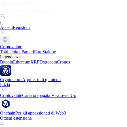
Mercati
Privati
Aziende
Scopri
/
Accedi
Registrati
Criptovalute
Tutti i token
Panieri
Earn
Staking
In tendenza
Bitcoin
Ethereum
XRP
Dogecoin
Cronos
Crypto.com App
Per tutti gli utenti
Inizia
Criptovalute
Carta prepagata Visa
Level Up
Onchain
Per gli appassionati di Web3
Ottieni estensione