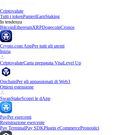
Criptovalute
Tutti i token
Panieri
Earn
Staking
In tendenza
Bitcoin
Ethereum
XRP
Dogecoin
Cronos
Crypto.com App
Per tutti gli utenti
Inizia
Criptovalute
Carta prepagata Visa
Level Up
Onchain
Per gli appassionati di Web3
Ottieni estensione
Swap
Stake
Scopri le dApp
Pay
Per esercenti
Registrazione esercente
Pay Terminal
Pay SDK
Plugin eCommerce
Pronostici