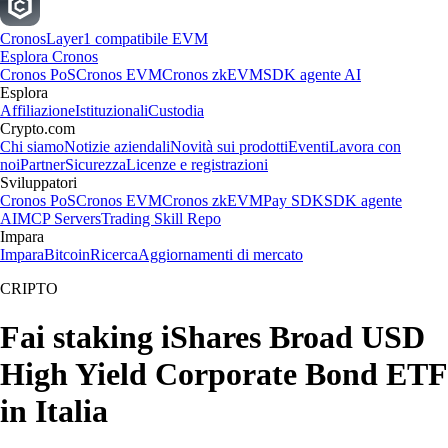
Cronos
Layer1 compatibile EVM
Esplora Cronos
Cronos PoS
Cronos EVM
Cronos zkEVM
SDK agente AI
Esplora
Affiliazione
Istituzionali
Custodia
Crypto.com
Chi siamo
Notizie aziendali
Novità sui prodotti
Eventi
Lavora con
noi
Partner
Sicurezza
Licenze e registrazioni
Sviluppatori
Cronos PoS
Cronos EVM
Cronos zkEVM
Pay SDK
SDK agente
AI
MCP Servers
Trading Skill Repo
Impara
Impara
Bitcoin
Ricerca
Aggiornamenti di mercato
CRIPTO
Fai staking iShares Broad USD
High Yield Corporate Bond ETF
in Italia