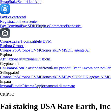
Swap
Stake
Scopri le dApp
Pay
Per esercenti
Registrazione esercente
Pay Terminal
Pay SDK
Plugin eCommerce
Pronostici
Cronos
Layer1 compatibile EVM
Esplora Cronos
Cronos PoS
Cronos EVM
Cronos zkEVM
SDK agente AI
Esplora
Affiliazione
Istituzionali
Custodia
Crypto.com
Chi siamo
Notizie aziendali
Novità sui prodotti
Eventi
Lavora con noi
Par
Sviluppatori
Cronos PoS
Cronos EVM
Cronos zkEVM
Pay SDK
SDK agente AI
MCP
Impara
Impara
Bitcoin
Ricerca
Aggiornamenti di mercato
CRIPTO
Fai staking USA Rare Earth, Inc. 