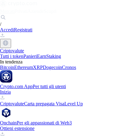
Mercati
Privati
Aziende
Scopri
/
Accedi
Registrati
Criptovalute
Tutti i token
Panieri
Earn
Staking
In tendenza
Bitcoin
Ethereum
XRP
Dogecoin
Cronos
Crypto.com App
Per tutti gli utenti
Inizia
Criptovalute
Carta prepagata Visa
Level Up
Onchain
Per gli appassionati di Web3
Ottieni estensione