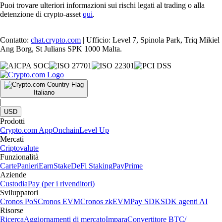
Puoi trovare ulteriori informazioni sui rischi legati al trading o alla
detenzione di crypto-asset
qui
.
Contatto:
chat.crypto.com
| Ufficio: Level 7, Spinola Park, Triq Mikiel
Ang Borg, St Julians SPK 1000 Malta.
Italiano
|
USD
Prodotti
Crypto.com App
Onchain
Level Up
Mercati
Criptovalute
Funzionalità
Carte
Panieri
Earn
Stake
DeFi Staking
Pay
Prime
Aziende
Custodia
Pay (per i rivenditori)
Sviluppatori
Cronos PoS
Cronos EVM
Cronos zkEVM
Pay SDK
SDK agenti AI
Risorse
Ricerca
Aggiornamenti di mercato
Impara
Convertitore BTC/