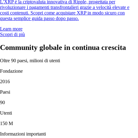
L'XRP è la criptovaluta innovativa di Ripple, progettata per
rivoluzionare i pagamenti transfrontalieri grazie a velocità elevate e
costi contenuti. Scopri come acquistare XRP in modo sicuro con
questa semplice guida passo dopo passo.
Learn more
Scopri di più
Community globale in continua crescita
Oltre 90 paesi, milioni di utenti
Fondazione
2016
Paesi
90
Utenti
150 M
Informazioni importanti