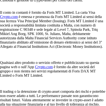
Custodia e gestione di crypto-asset per conto dei clienti.
Il conto in contanti è fornito da Foris MT Limited. La carta Visa
Crypto.com
è emessa e promossa da Foris MT Limited ai sensi della
sua licenza Visa Principal Member (Issuing). Foris MT Limited è una
società a responsabilità limitata costituita a Malta, con numero di
registrazione C 90348 e sede legale al Level 7, Spinola Park, Triq
Mikiel Ang Borg, SPK 1000, St. Julians, Malta, debitamente
autorizzata dalla Malta Financial Services Authority come istituto
finanziario abilitato all’emissione di denaro elettronico ai sensi del 3°
Allegato al Financial Institutions Act (Electronic Money Institutions).
Qualsiasi altro prodotto o servizio offerto e pubblicizzato su questa
pagina web o sull’App
Crypto.com
è fornito da altre società del
gruppo e non rientra nei servizi regolamentati di Foris DAX MT
Limited o Foris MT Limited.
Il trading o la detenzione di crypto-asset comporta dei rischi e potrebbe
non essere adatto a tutti. Le performance passate non garantiscono
risultati futuri. Valuta attentamente se investire in crypto-asset è adatto
alla tua situazione finanziaria e al tuo livello di tolleranza al rischio.