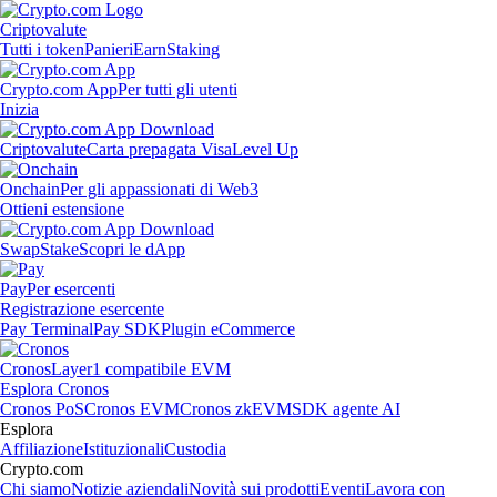
Criptovalute
Tutti i token
Panieri
Earn
Staking
Crypto.com App
Per tutti gli utenti
Inizia
Criptovalute
Carta prepagata Visa
Level Up
Onchain
Per gli appassionati di Web3
Ottieni estensione
Swap
Stake
Scopri le dApp
Pay
Per esercenti
Registrazione esercente
Pay Terminal
Pay SDK
Plugin eCommerce
Cronos
Layer1 compatibile EVM
Esplora Cronos
Cronos PoS
Cronos EVM
Cronos zkEVM
SDK agente AI
Esplora
Affiliazione
Istituzionali
Custodia
Crypto.com
Chi siamo
Notizie aziendali
Novità sui prodotti
Eventi
Lavora con