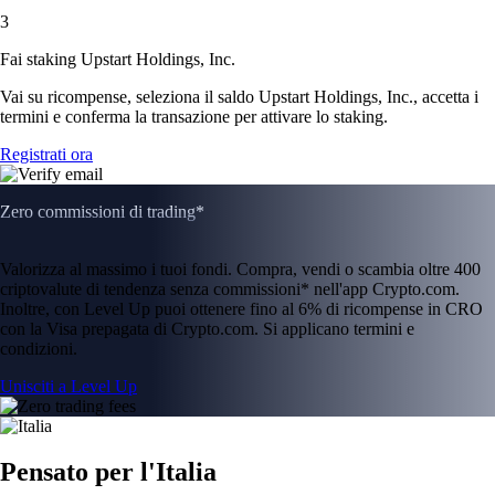
3
Fai staking Upstart Holdings, Inc.
Vai su ricompense, seleziona il saldo Upstart Holdings, Inc., accetta i
termini e conferma la transazione per attivare lo staking.
Registrati ora
Zero commissioni di trading*
Valorizza al massimo i tuoi fondi. Compra, vendi o scambia oltre 400
criptovalute di tendenza senza commissioni* nell'app Crypto.com.
Inoltre, con Level Up puoi ottenere fino al 6% di ricompense in CRO
con la Visa prepagata di Crypto.com. Si applicano termini e
condizioni.
Unisciti a Level Up
Pensato per l'Italia