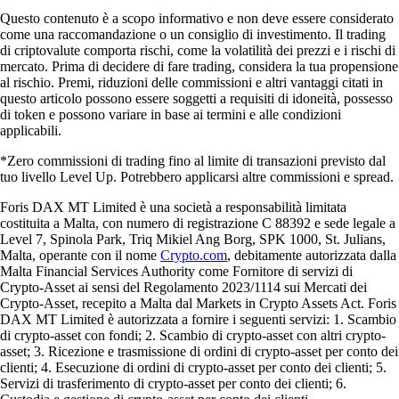
Questo contenuto è a scopo informativo e non deve essere considerato
come una raccomandazione o un consiglio di investimento. Il trading
di criptovalute comporta rischi, come la volatilità dei prezzi e i rischi di
mercato. Prima di decidere di fare trading, considera la tua propensione
al rischio. Premi, riduzioni delle commissioni e altri vantaggi citati in
questo articolo possono essere soggetti a requisiti di idoneità, possesso
di token e possono variare in base ai termini e alle condizioni
applicabili.
*Zero commissioni di trading fino al limite di transazioni previsto dal
tuo livello Level Up. Potrebbero applicarsi altre commissioni e spread.
Foris DAX MT Limited è una società a responsabilità limitata
costituita a Malta, con numero di registrazione C 88392 e sede legale a
Level 7, Spinola Park, Triq Mikiel Ang Borg, SPK 1000, St. Julians,
Malta, operante con il nome
Crypto.com
, debitamente autorizzata dalla
Malta Financial Services Authority come Fornitore di servizi di
Crypto-Asset ai sensi del Regolamento 2023/1114 sui Mercati dei
Crypto-Asset, recepito a Malta dal Markets in Crypto Assets Act. Foris
DAX MT Limited è autorizzata a fornire i seguenti servizi: 1. Scambio
di crypto-asset con fondi; 2. Scambio di crypto-asset con altri crypto-
asset; 3. Ricezione e trasmissione di ordini di crypto-asset per conto dei
clienti; 4. Esecuzione di ordini di crypto-asset per conto dei clienti; 5.
Servizi di trasferimento di crypto-asset per conto dei clienti; 6.