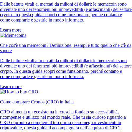
Dalle battute virali ai mercati da milioni di dollari: le memecoin sono
diventate uno dei fenomeni più imprevedibili (e affascinanti) del settore
crypto. In questa guida scopri come funzionano, perché contano e
come comprarle e gestirle in modo informato.
Learn more
Che cos'è una memecoin? Definizione, esempi e tutto quello che c'è da
sapere
Dalle battute virali ai mercati da milioni di dollari: le memecoin sono
diventate uno dei fenomeni più imprevedibili (e affascinanti) del settore
crypto. In questa guida scopri come funzionano, perché contano e
come comprarle e gestirle in modo informato.
Learn more
Come comprare Cronos (CRO) in Italia
CRO alimenta un ecosistema in crescita fondato su accessibilità,
ricompense e utilizzo nel mondo reale. Che tu sia curioso riguardo a
CRO o pronto a compiere il tuo primo passo negli investimenti in
criptovalute, questa guida ti accompagnerà nell’acquisto di CRO.