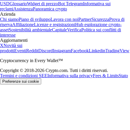
USD
Glossario
Widget di prezzo
Bot Telegram
Informativa sui
reclami
Assistenza
Panoramica crypto
Azienda
Chi siamo
Piano di sviluppo
Lavora con noi
Partner
Sicurezza
Prova di
riserva
Affiliazione
Licenze e registrazioni
Hub esplorazione crypto-
asset
Sostenibilità ambientale
Capitale
Verifica
Politica sui conflitti di
interesse
Aggiornamenti
X
Novità sui
prodotti
Eventi
Reddit
Discord
Instagram
Facebook
Linkedin
TradingView
Cryptocurrency in Every Wallet™
Copyright © 2018-2026 Crypto.com. Tutti i diritti riservati.
Termini e condizioni SEE
Informativa sulla privacy
Fees & Limits
Stato
Preferenze sui cookie