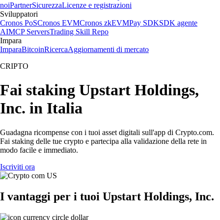
noi
Partner
Sicurezza
Licenze e registrazioni
Sviluppatori
Cronos PoS
Cronos EVM
Cronos zkEVM
Pay SDK
SDK agente
AI
MCP Servers
Trading Skill Repo
Impara
Impara
Bitcoin
Ricerca
Aggiornamenti di mercato
CRIPTO
Fai staking Upstart Holdings,
Inc. in Italia
Guadagna ricompense con i tuoi asset digitali sull'app di Crypto.com.
Fai staking delle tue crypto e partecipa alla validazione della rete in
modo facile e immediato.
Iscriviti ora
I vantaggi per i tuoi Upstart Holdings, Inc.