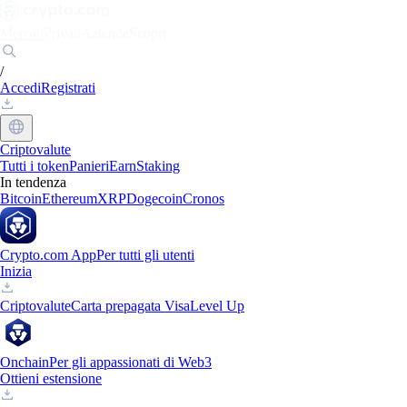
Mercati
Privati
Aziende
Scopri
/
Accedi
Registrati
Criptovalute
Tutti i token
Panieri
Earn
Staking
In tendenza
Bitcoin
Ethereum
XRP
Dogecoin
Cronos
Crypto.com App
Per tutti gli utenti
Inizia
Criptovalute
Carta prepagata Visa
Level Up
Onchain
Per gli appassionati di Web3
Ottieni estensione