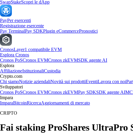
Swap
Stake
Scopri le dApp
Pay
Per esercenti
Registrazione esercente
Pay Terminal
Pay SDK
Plugin eCommerce
Pronostici
Cronos
Layer1 compatibile EVM
Esplora Cronos
Cronos PoS
Cronos EVM
Cronos zkEVM
SDK agente AI
Esplora
Affiliazione
Istituzionali
Custodia
Crypto.com
Chi siamo
Notizie aziendali
Novità sui prodotti
Eventi
Lavora con noi
Par
Sviluppatori
Cronos PoS
Cronos EVM
Cronos zkEVM
Pay SDK
SDK agente AI
MCP
Impara
Impara
Bitcoin
Ricerca
Aggiornamenti di mercato
CRIPTO
Fai staking ProShares UltraPro 