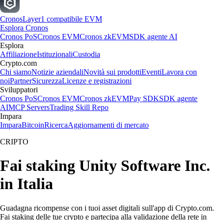
Cronos
Layer1 compatibile EVM
Esplora Cronos
Cronos PoS
Cronos EVM
Cronos zkEVM
SDK agente AI
Esplora
Affiliazione
Istituzionali
Custodia
Crypto.com
Chi siamo
Notizie aziendali
Novità sui prodotti
Eventi
Lavora con
noi
Partner
Sicurezza
Licenze e registrazioni
Sviluppatori
Cronos PoS
Cronos EVM
Cronos zkEVM
Pay SDK
SDK agente
AI
MCP Servers
Trading Skill Repo
Impara
Impara
Bitcoin
Ricerca
Aggiornamenti di mercato
CRIPTO
Fai staking Unity Software Inc.
in Italia
Guadagna ricompense con i tuoi asset digitali sull'app di Crypto.com.
Fai staking delle tue crypto e partecipa alla validazione della rete in